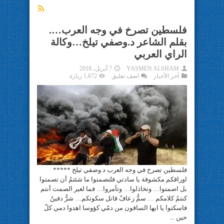
فلسطين تصرخ في وجه العرب….
بقلم الشاعر د.وصفي تيلخ…وكالة
الراي العربي
YASMEN ALSHAM
7 أبريل، 2018
آخر الأخبار
اضف تعليق
1,672 زيارة
فلسطين تصرخ في وجه العرب د.وصفي تيلخ *****
اوراقكم مكشوفة يا سادتي فلتصمتوا ما شئتمُ أن تصمتوا
بل اصمتوا… وتخاذلوا… وتآمروا… فما لغير الصمت أنتم
كنتمُ كلامكم … سمٌّ زعافٌ قاتل سكوتكم… شرٌّ دفينٌ
فاسكتوا يا ايها الساقون من دمّي كؤوسا اهدوا دمي كلّ
حين ...