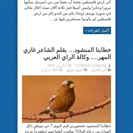
الى ارض فلسطين بحجة أن بعضاً من بني اسرئيل سكنها
مرورا وعابرا وليس أصيلا قبل ثلاثة آلاف سنة !!قال تعالى
في سورة يوسف (وجاء بكم من البدو )اي من ارض
فلسطين لم يكونوا مستقرين فيها بل ...
أكمل القراءة »
خطابنا المنشود… بقلم الشاعر غازي
المهر…. وكالة الراي العربي
YASMEN ALSHAM
5 أبريل، 2018
آخر الأخبار
اضف تعليق
1,469 زيارة
خطابنا المنشود عصفورتي فيم النوى ؟ عن موطنٍ ذاق
الهوانَ من دعاة الولاءْ؟ تهافتت أطماعهم ليظفروا بثروةٍ