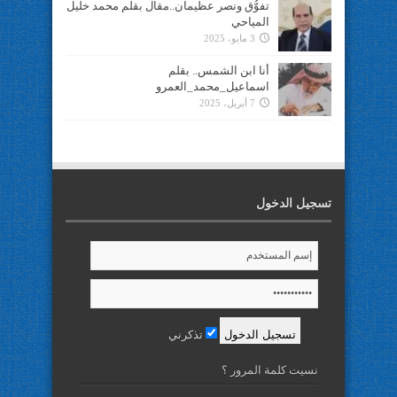
تفوُّق ونصر عظيمان..مقال بقلم محمد خليل
المياحي
3 مايو، 2025
أنا ابن الشمس.. بقلم
اسماعيل_محمد_العمرو
7 أبريل، 2025
تسجيل الدخول
تذكرني
نسيت كلمة المرور ؟