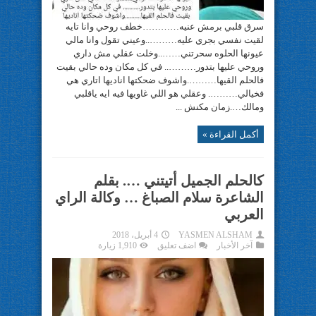
سرق قلبي برمش عنيه…………خطف روحي وانا تايه
لقيت نفسي بجري عليه………..وعيني تقول وانا مالي
عيونها الحلوه سحرتني……..وخلت عقلي مش داري
وروحي عليها بتدور……….. في كل مكان وده حالي بقيت
فالحلم القيها……….واشوف ضحكتها اناديها اتاري هي
فخيالي………. وعقلي هو اللي غاويها فيه ايه ياقلبي
ومالك….زمان مكنش ...
أكمل القراءة »
كالحلم الجميل أتيتني …. بقلم
الشاعرة سلام الصباغ … وكالة الراي
العربي
YASMEN ALSHAM
4 أبريل، 2018
آخر الأخبار
اضف تعليق
1,910 زيارة