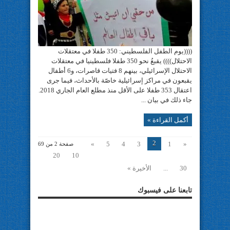
((((يوم الطفل الفلسطيني: 350 طفلا في معتقلات
الاحتلال)))) يقبعُ نحو 350 طفلا فلسطينيا في معتقلات
الاحتلال الإسرائيلي، بينهم 8 فتيات قاصرات، و6 أطفال
يقبعون في مراكز إسرائيلية خاصّة بالأحداث، فيما جرى
اعتقال 353 طفلا على الأقل منذ مطلع العام الجاري 2018.
جاء ذلك في بيان ...
أكمل القراءة »
2
»
5
4
3
1
«
صفحة 2 من 69
20
10
30
...
الأخيرة »
تابعنا على فيسبوك