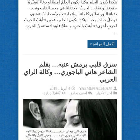
هكذا يكون الحلم هكذا يكون الحلمُ أمنيةً أو دعاءً نُصيّرهُ
حقيقة لو نَفَقَتِ الحربُ؛ لاحتفلنا في معبد القلب وتحت
ضياء النور نطلق كلماتنا سلاما، تتجمع ُسحاباتُ عشق،
تهطلُ حبات محبة، هكذا يكون الحلم ، فحين تتأهبُ الحربُ
لحربٍ أخرى؛ نتأهبُ بالحبِ، ونصلحُ قلوبنا؛ سَتَنفقُ الحرب.
...
أكمل القراءة »
سرق قلبي برمش عنيه… بقلم
الشاعر هاني الباجوري… وكالة الراي
العربي
YASMEN ALSHAM
4 أبريل، 2018
آخر الأخبار
اضف تعليق
3,447 زيارة