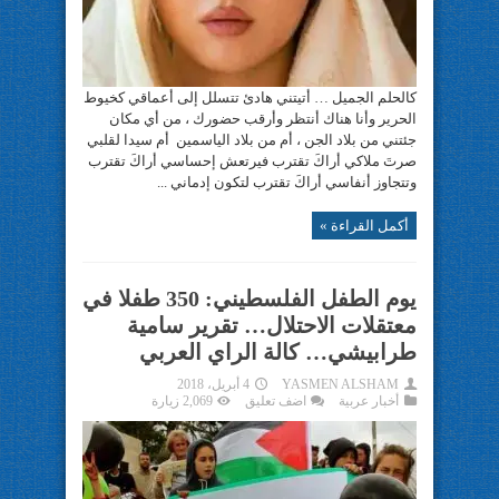
كالحلم الجميل … أتيتني هادئ تتسلل إلى أعماقي كخيوط
الحرير وأنا هناك أنتظر وأرقب حضورك ، من أي مكان
جئتني من بلاد الجن ، أم من بلاد الياسمين أم سيدا لقلبي
صرتَ ملاكي أراكَ تقترب فيرتعش إحساسي أراكَ تقترب
وتتجاوز أنفاسي أراكَ تقترب لتكون إدماني ...
أكمل القراءة »
يوم الطفل الفلسطيني: 350 طفلا في
معتقلات الاحتلال… تقرير سامية
طرابيشي… كالة الراي العربي
YASMEN ALSHAM
4 أبريل، 2018
أخبار عربية
اضف تعليق
2,069 زيارة