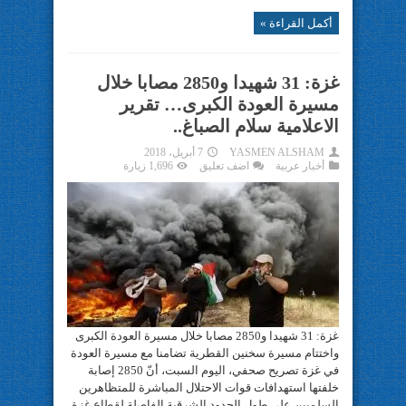
أكمل القراءة »
غزة: 31 شهيدا و2850 مصابا خلال
مسيرة العودة الكبرى… تقرير
الاعلامية سلام الصباغ..
YASMEN ALSHAM
7 أبريل، 2018
أخبار عربية
اضف تعليق
1,696 زيارة
غزة: 31 شهيدا و2850 مصابا خلال مسيرة العودة الكبرى
واختتام مسيرة سخنين القطرية تضامنا مع مسيرة العودة
في غزة تصريح صحفي، اليوم السبت، أنّ 2850 إصابة
خلفتها استهدافات قوات الاحتلال المباشرة للمتظاهرين
السلميين على طول الحدود الشرقية الفاصلة لقطاع غزة.