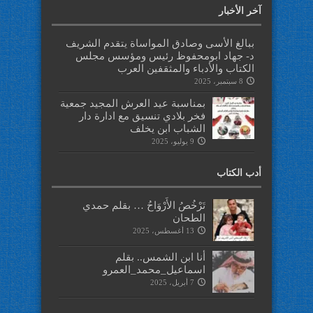
آخر الأخبار
ببالغ الأسى وصادق المواساة يتقدم الشريف
د- جهاد ابومحفوظ رئيس ومؤسس مجلس
الكتاب والأدباء والمثقفين العرب
8 سبتمبر، 2025
بمناسبة عيد العرش المجيد جمعية
فخر بلادي تنسيق مع ادارة دار
الشباب ابن يخلف
9 يوليو، 2025
أدب الكتاب
تَرْخُصُ الأَرْوَاحُ … بقلم حمدي
الطحان
13 أغسطس، 2025
أنا ابن الشمس.. بقلم
اسماعيل_محمد_العمرو
7 أبريل، 2025