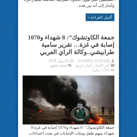
وأشار إلى أنه بين هذه ...
أكمل القراءة »
جمعة الكاوتشوك”: 8 شهداء و1070
إصابة في غزة… تقرير سامية
طرابيشي..وكالة الراي العربي
YASMEN ALSHAM
6 أبريل، 2018
آخر الأخبار
,
أخبار عربية
اضف تعليق
1,335 زيارة
جمعة الكاوتشوك”: 8 شهداء و1070 إصابة في غزة 8
شهداء بينهم طفل ومئات الإصابات في تجدد اعتداءات