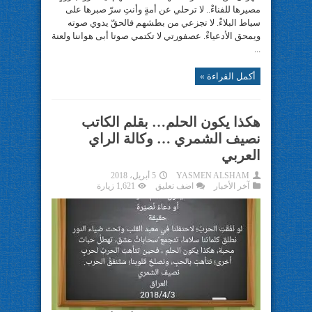
مصيرها للفناءْ.. لا ترحلي عن أمةٍ وأنتِ سرّ صبرها على
سياط البلاءْ. لا تجزعي من بطشهم فالحقّ يدوي صوته
ويمحق الأدعياءْ. عصفورتي لا تكتمي صوتا أبى هواننا ولعنة
...
أكمل القراءة »
هكذا يكون الحلم… بقلم الكاتب
نصيف الشمري … وكالة الراي
العربي
YASMEN ALSHAM
5 أبريل، 2018
آخر الأخبار
اضف تعليق
1,621 زيارة