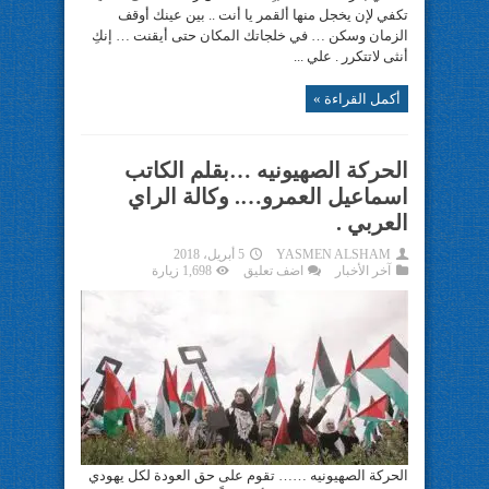
تكفي لإن يخجل منها ألقمر يا أنت .. بين عينك أوقف
الزمان وسكن … في خلجاتك المكان حتى أيقنت … إنكِ
أنثى لاتتكرر . علي ...
أكمل القراءة »
الحركة الصهيونيه …بقلم الكاتب
اسماعيل العمرو…. وكالة الراي
العربي .
YASMEN ALSHAM
5 أبريل، 2018
آخر الأخبار
اضف تعليق
1,698 زيارة
الحركة الصهيونيه …… تقوم على حق العودة لكل يهودي