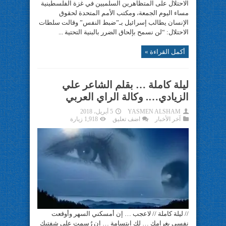
الاحتلال على المتظاهرين السلميين في غزة الفلسطينية
مساء اليوم الجمعة، ومكتب الأمم المتحدة لحقوق
الإنسان يطالب إسرائيل بـ”ضبط النفس” وقالت سلطات
الاحتلال: “لن نسمح بإلحاق الضرر بالبنية التحتية ...
أكمل القراءة »
ليلة كاملة … بقلم الشاعر علي
الزيادي…. وكالة الراي العربي
YASMEN ALSHAM
5 أبريل، 2018
آخر الأخبار
اضف تعليق
1,918 زيارة
// ليلة كاملة // لاعجب … إن أمسكني السهر وأوقعت
نفسي بغرامك … لك ابتِسامة … ان رُسمت على شفتيك