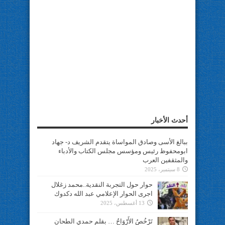
أحدث الأخبار
ببالغ الأسى وصادق المواساة يتقدم الشريف د- جهاد
ابومحفوظ رئيس ومؤسس مجلس الكتاب والأدباء
والمثقفين العرب
8 سبتمبر، 2025
حوار حول التجربة النقدية..محمد زغلال
اجرى الحوار الإعلامي عبد الله دكدوك
13 أغسطس، 2025
تَرْخُصُ الأَرْوَاحُ … بقلم حمدي الطحان