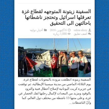
السفينة زيتونة المتوجهه لقطاع غزة
تعرقلها اسرائيل وتحتجز ناشطاتها
باحالتهن الى التحقيق
salma alzoy
6 أكتوبر، 2016
أخبار دولية
اضف تعليق
1,088 زيارة
السفينة زيتونة انطلقت مزودة بالمعونات لقطاع غزة،
يوم الثلاثاء الماضي من مدينة ميسينا الإيطالية، ثم توقفت
في جزيرة كريت اليونانية لإصلاح أعطال فنية والتزود
بالوقود ومزيد من المعدات لإكمال رحلتها لفك الحصار عن
غزة، وعلى متنها 13 ناشطة من مختلف دول العالم، كما
وأنّ الناشطات ...