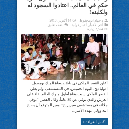
حكم في العالم.. اعتادوا السجود له
ولكلبته!
د.جهاد ابومحفوظ
14 أكتوبر، 2016
آخر الأخبار
,
أخبار دولية
اضف تعليق
2,574 زيارة
أعلن القصر الملكي في تايلاند وفاة الملك بوميبول
ادولياديج، اليوم الخميس، في المستشفى. ولم يعلن
القصر الملكي سبب وفاة أطول ملوك العالم بقاء على
العرش والذي توفي عن 89 عاماً. وقال القصر: “توفي
جلالته في مستشفى سيريراج”. ومن المتوقع أن يصبح
ابنه وولي عهده الأمير ...
أكمل القراءة »