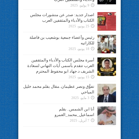
9 يوليو، 2025
اصدار جديد: صدر عن منشورات مجلس
الكتاب والأدباء والمثقفين العرب
25 يونيو، 2025
رئيس وأعضاء جمعية بوشعيب بن فاضلة
للكاراتيه
18 يونيو، 2025
أسرة مجلس الكتاب والأدباء والمثقفين
العرب تتقدم بأسمى آيات التهاني لسعادة
الشريف د.جهاد ابو محفوظ المحترم
15 يونيو، 2025
تفوُّق ونصر عظيمان..مقال بقلم محمد خليل
المياحي
3 مايو، 2025
أنا ابن الشمس.. بقلم
اسماعيل_محمد_العمرو
7 أبريل، 2025