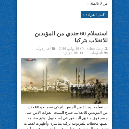
من 3 بالمئة ...
أكمل القراءة »
استسلام 60 جندي من المؤيدين
للانقلاب بتركيا
salma alzoy
16 يوليو، 2016
أخبار دولية
على
التعليقات
1,181 زيارة
استسلام
60
جندي
من
المؤيدين
للانقلاب
بتركيا
مغلقة
استسلمت وحدة من الجيش التركي تضم نحو 60 جنديا
من المؤيدين للانقلاب، صباح السبت، لقوات الأمن على
جسر فوق مضيق البسفور في إسطنبول، وفق مشاهد
نقلتها محطات تلفزيونية تركية مباشرة. وأظهرت لقطات
تلفزيونية الجنود وهم يتخلون عن دباباتهم ويرفعون أيديهم