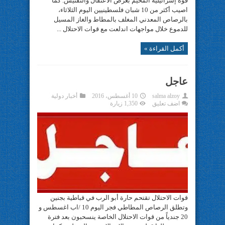
قوة إسرائيلية المخيم بغرض الاعتقال والتفتيش. كما
اصيب أكثر من 10 شبان فلسطينيين اليوم الثلاثاء،
بالرصاص المعدني المغلف بالمطاط والغاز المسيل
للدموع خلال مواجهات اندلعت مع قوات الاحتلال ...
أكمل القراءة »
عاجل
salma alzoy
10 أغسطس، 2016
أخبار دولية
اضف تعليق
1,350 زيارة
قوات الاحتلال تقتحم حارة أبو الرب في قباطية بجنين
وتطلق الرصاص المطاطي فجر اليوم 10 /اب اغسطس و
20 جندياً من قوات الاحتلال الخاصة ينسحبون بعد فترة