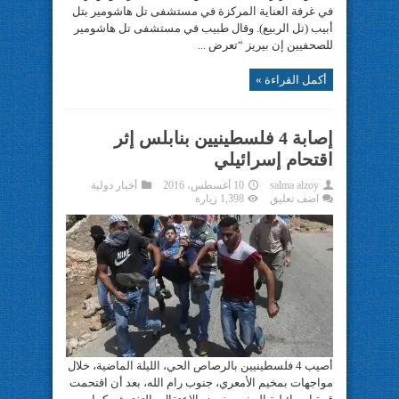
في غرفة العناية المركزة في مستشفى تل هاشومير بتل
أبيب (تل الربيع). وقال طبيب في مستشفى تل هاشومير
للصحفيين إن بيريز “تعرض ...
أكمل القراءة »
إصابة 4 فلسطينيين بنابلس إثر
اقتحام إسرائيلي
salma alzoy
10 أغسطس، 2016
أخبار دولية
اضف تعليق
1,398 زيارة
أصيب 4 فلسطينيين بالرصاص الحي، الليلة الماضية، خلال
مواجهات بمخيم الأمعري، جنوب رام الله، بعد أن اقتحمت