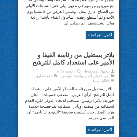
مع مورينهو و يسهر في مقهى ليلي حتى الساعات الأولى
من الصباح. غاري نيفل : وصلني العرض من فالنسيا يوم
الأحد و لم أستطع رفضه , سأحاول القيام بأشياء رائعة
هناك. تشيرشيف : لم يصلني أي ...
أكمل القراءة »
بلاتر يستقيل من رئاسة الفيفا و
الأمير على استعداد كامل للترشح
د.جهاد ابومحفوظ
3 يونيو، 2015
آخر الأخبار
,
أخبار رياضية
,
رئيسي
اضف تعليق
1,899 زيارة
بلاتر يستقيل من رئاسة الفيفا و الأمير على استعداد
كامل للترشح الرأي العربي .. مصعب حسينات – أعلن
جوزيف بلاتر الرئيس المنتخب للاتحاد الدولي لكرة القدم
استقالته من منصبه، وتأتي استقالته بعد فضيحة جديدة
هزت الفيفا، حيث كشفت صحيفة “النيويورك تايمز” أن
الفرنسي جيروم ...
أكمل القراءة »