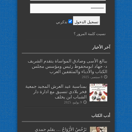
تذكرني
نسيت كلمة المرور ؟
آخر الأخبار
ببالغ الأسى وصادق المواساة يتقدم الشريف
د- جهاد ابومحفوظ رئيس ومؤسس مجلس
الكتاب والأدباء والمثقفين العرب
8 سبتمبر، 2025
بمناسبة عيد العرش المجيد جمعية
فخر بلادي تنسيق مع ادارة دار
الشباب ابن يخلف
9 يوليو، 2025
أدب الكتاب
تَرْخُصُ الأَرْوَاحُ … بقلم حمدي