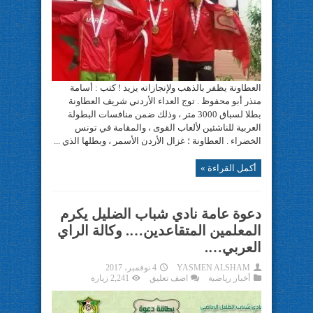
العطاونة يظفر بالذهب ولإنجازاته يزيد ! كتب : أسامة
منذر أبو محفوظ . توج العداء الأردني شريف العطاونة
بطلا لسباق 3000 متر ، وذلك ضمن منافسات البطولة
العربية للناشئين لألعاب القوى ، والمقامة في تونس
الخضراء . العطاونة ؛ غزال الأردن الأسمر ، وبطلها الذي ...
أكمل القراءة »
دعوة عامة نادي شباب الضليل يكرم
المعلمين المتقاعدين…. وكالة الراي
العربي….
YASMEN ALSHAM
4 نوفمبر، 2017
أخبار رياضية
اضف تعليق
2,241 زيارة