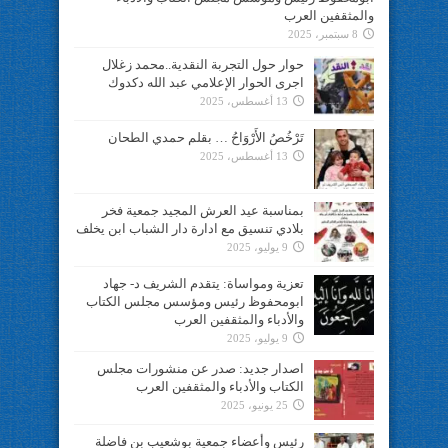
والمثقفين العرب
8 سبتمبر، 2025
حوار حول التجربة النقدية..محمد زغلال
اجرى الحوار الإعلامي عبد الله دكدوك
13 أغسطس، 2025
تَرْخُصُ الأَرْوَاحُ … بقلم حمدي الطحان
13 أغسطس، 2025
بمناسبة عيد العرش المجيد جمعية فخر
بلادي تنسيق مع ادارة دار الشباب ابن يخلف
9 يوليو، 2025
تعزية ومواساة: يتقدم الشريف د- جهاد
ابومحفوظ رئيس ومؤسس مجلس الكتاب
والأدباء والمثقفين العرب
9 يوليو، 2025
اصدار جديد: صدر عن منشورات مجلس
الكتاب والأدباء والمثقفين العرب
25 يونيو، 2025
رئيس وأعضاء جمعية بوشعيب بن فاضلة