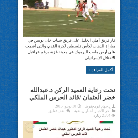
فاز فريق أهلي الخليل على فريق شباب خان يونس في
مباراة الذهاب لكأس فلسطين لكرة القدم، والتي أقيمت
على أرض ملعب اليرموك في مدينة غزة، برغم عراقيل
الاحتلال الإسرائيلي.
أكمل القراءة »
تحت رعاية العميد الركن د.عبدالله
خضر العثمان /قائد الحرس الملكي
د.جهاد ابومحفوظ
30 يونيو، 2016
آخر الأخبار
,
أخبار رياضية
اضف تعليق
2,704 زيارة