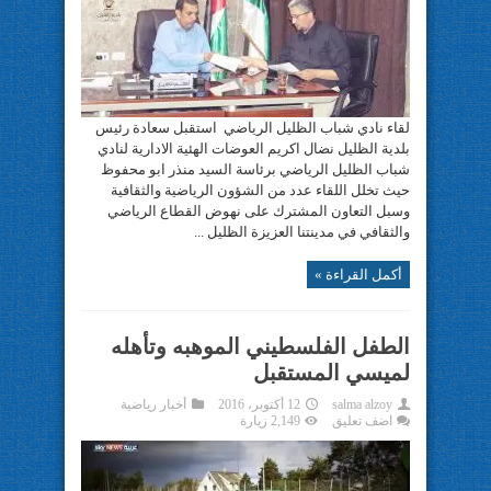
لقاء نادي شباب الظليل الرياضي ‏ استقبل سعادة رئيس
بلدية الظليل نضال اكريم العوضات الهئية الادارية لنادي
شباب الظليل الرياضي برئاسة السيد منذر ابو محفوظ
حيث تخلل اللقاء عدد من الشؤون الرياضية والثقافية
وسبل التعاون المشترك على نهوض القطاع الرياضي
والثقافي في مدينتنا العزيزة الظليل ...
أكمل القراءة »
الطفل الفلسطيني الموهبه وتأهله
لميسي المستقبل
salma alzoy
12 أكتوبر، 2016
أخبار رياضية
اضف تعليق
2,149 زيارة