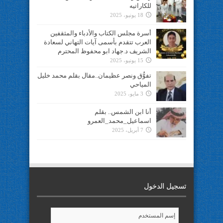
للكاراتيه
18 يونيو، 2025
أسرة مجلس الكتاب والأدباء والمثقفين
العرب تتقدم بأسمى آيات التهاني لسعادة
الشريف د.جهاد ابو محفوظ المحترم
15 يونيو، 2025
تفوُّق ونصر عظيمان..مقال بقلم محمد خليل
المياحي
3 مايو، 2025
أنا ابن الشمس.. بقلم
اسماعيل_محمد_العمرو
7 أبريل، 2025
تسجيل الدخول