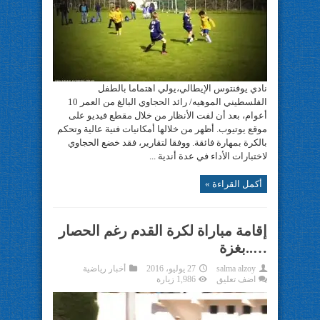
نادي يوفنتوس الإيطالي،يولي اهتماما بالطفل
الفلسطيني الموهيه/ رائد الحجاوي البالغ من العمر 10
أعوام، بعد أن لفت الأنظار من خلال مقطع فيديو على
موقع يوتيوب. أظهر من خلالها أمكانيات فنية عالية وتحكم
بالكرة بمهارة فائقة. ووفقا لتقارير، فقد خضع الحجاوي
لاختبارات الأداء في عدة أندية ...
أكمل القراءة »
إقامة مباراة لكرة القدم رغم الحصار
…..بغزة
salma alzoy
27 يوليو، 2016
أخبار رياضية
اضف تعليق
1,986 زيارة