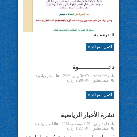
الدعوة عامة
أكمل القراءة »
دعــــــــــــــــوة
salma alzoy
30 يونيو، 2016
أخبار رياضية
اضف تعليق
2,200 زيارة
أكمل القراءة »
نشرة الأخبار الرياضية
عايدة رزق
4 ديسمبر، 2015
أخبار رياضية
اضف تعليق
1,911 زيارة
(موجز أخبار الرياضة ) محمد الشرعة كوستا يواصل عناده