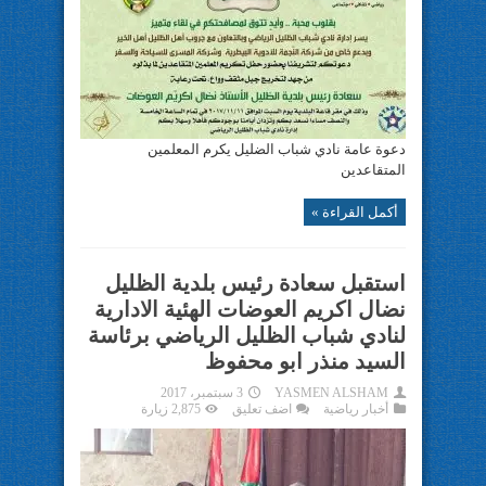
دعوة عامة نادي شباب الضليل يكرم المعلمين
المتقاعدين
أكمل القراءة »
استقبل سعادة رئيس بلدية الظليل
نضال اكريم العوضات الهئية الادارية
لنادي شباب الظليل الرياضي برئاسة
السيد منذر ابو محفوظ
YASMEN ALSHAM
3 سبتمبر، 2017
أخبار رياضية
اضف تعليق
2,875 زيارة