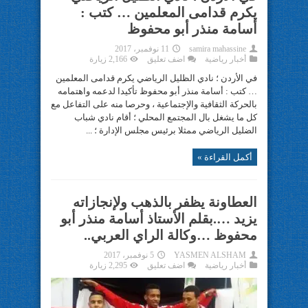
يكرم قدامى المعلمين … كتب :
أسامة منذر أبو محفوظ
samira mahassine
11 نوفمبر، 2017
أخبار رياضية
اضف تعليق
2,166 زيارة
في الأردن ؛ نادي الظليل الرياضي يكرم قدامى المعلمين
… كتب : أسامة منذر أبو محفوظ تأكيدا لدعمه واهتمامه
بالحركة الثقافية والإجتماعية ، وحرصا منه على التفاعل مع
كل ما يشغل بال المجتمع المحلي ؛ أقام نادي شباب
الضليل الرياضي ممثلا برئيس مجلس الإدارة ؛ ...
أكمل القراءة »
العطاونة يظفر بالذهب ولإنجازاته
يزيد ….بقلم الأستاذ أسامة منذر أبو
محفوظ …وكالة الراي العربي..
YASMEN ALSHAM
5 نوفمبر، 2017
أخبار رياضية
اضف تعليق
2,295 زيارة