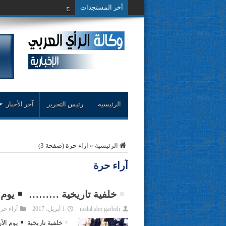
أخر المستجدات
حوار حول التجربة النقدية..مح
الرئيسية
رئيس التحرير
آخر الأخبار
الرئيسية
»
آراء حرة
(صفحة 3)
آراء حرة
خلفية تاريخية ………
يوم 
nedal abo garbeh
1 أبريل، 2017
آراء حر
خلفية تاريخية
يوم ال