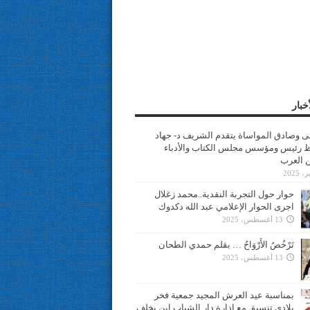
خبار
سى وصادق المواساة يتقدم الشريف د- جهاد
 رئيس ومؤسس مجلس الكتاب والأدباء
ن العرب
حوار حول التجربة النقدية..محمد زغلال
اجرى الحوار الإعلامي عبد الله دكدوك
13 أغسطس، 2025
تَرْخُصُ الأَرْوَاحُ … بقلم حمدي الطحان
13 أغسطس، 2025
بمناسبة عيد العرش المجيد جمعية فخر
بلادي تنسيق مع ادارة دار الشباب ابن يخلف