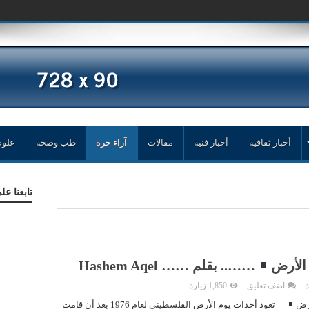
مد زغلال
أخبار ثقافية
أخبار فنية
مقالات
آراء حرة
طب وصحة
علوم
تابعنا ع
الأرض
…….. بقلم …… Hashem Aqel
ة
اضف تعليق
1,850 زيارة
أرض
تعود أحداث يوم الأرض الفلسطيني لعام 1976 بعد أن قامت