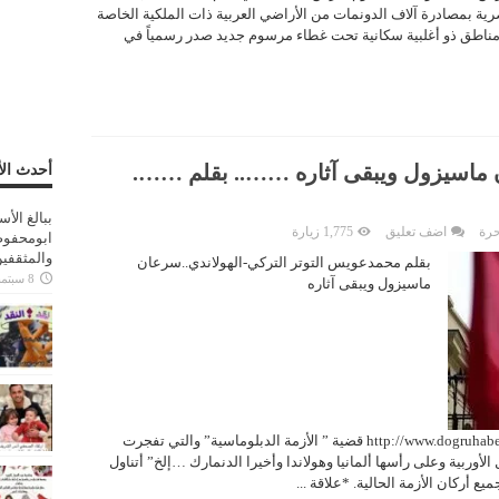
رية بمصادرة آلاف الدونمات من الأراضي العربية ذات الملكية الخاصة
مناطق ذو أغلبية سكانية تحت غطاء مرسوم جديد صدر رسمياً في
ان ماسيزول ويبقى آثاره …….. بقلم …….
أحدث الأ
ببالغ الأ
حرة
اضف تعليق
1,775 زيارة
ابومحفوظ
والمثقفي
بقلم محمدعويس التوتر التركي-الهولاندي..سرعان
8 سبتمبر، 2025
ماسيزول ويبقى آثاره
http://www.dogruhaberarapca.com/Yaz…/Makale/Makale-2208.html قضية ” الأزمة الدبلوماسية” والتي تفجرت
لأوربية وعلى رأسها ألمانيا وهولاندا وأخيرا الدنمارك …إلخ” أتناول
أركان الأزمة الحالية. *علاقة ...