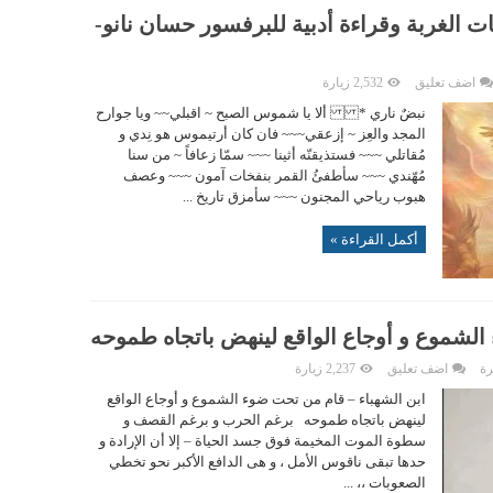
ات الغربة وقراءة أدبية للبرفسور حسان نانو-
اضف تعليق
2,532 زيارة
نبضٌ ناري * ألا يا شموس الصبح ~ اقبلي~~ ويا جوارح
المجد والعِز ~ إزعقي~~~ فان كان أرتيموس هو نِدي و
مُقاتلي ~~~ فستذيقنّه أثينا ~~~ سمّا زعافاً ~ من سنا
مُهّندي ~~~ سأطفئُ القمر بنفخات آمون ~~~ وعصف
هبوب رياحي المجنون ~~~ سأمزق تاريخ ...
أكمل القراءة »
الشموع و أوجاع الواقع لينهض باتجاه طموحه
رة
اضف تعليق
2,237 زيارة
ابن الشهباء – قام من تحت ضوء الشموع و أوجاع الواقع
لينهض باتجاه طموحه برغم الحرب و برغم القصف و
سطوة الموت المخيمة فوق جسد الحياة – إلا أن الإرادة و
حدها تبقى ناقوس الأمل ، و هى الدافع الأكبر نحو تخطي
الصعوبات ،، ...