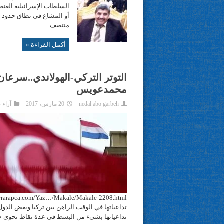
السلطات الإسرائيلية العنص
أو المشاع في نطاق حدود 
منتصف ...
أكمل القراءة »
التوتر التركي-الهولاندي..سرع
محمدعويس
nedal abo garbeh
20 مارس، 2017
آراء 
تداعياتها في الوقت الراهن بين تركيا وبعض الدول ا
تداعياتها بشيء من البسط في عدة نقاط تحوي جميع 