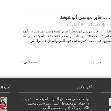
…. فايز موسى ابوشيخة
رة
اضف تعليق
1,944 زيارة
م ……. فايز موسى ابوشيخة ” يتميز العبيد (عبيد المناصب)…بأنهم
ني”! … كلام الاخ ناجح العبادي ولاهمية الكلمة فانا اضيف مايلي: هذا
 مسؤول في منصب كبير يخشى قول الحق والصدق عما يراه من ...
...
الأخيرة »
صفحة 3 من 13
آخر الأخبار
أدب الك
ببالغ الأسى وصادق المواساة يتقدم الشريف
د- جهاد ابومحفوظ رئيس ومؤسس مجلس
الكتاب والأدباء والمثقفين العرب