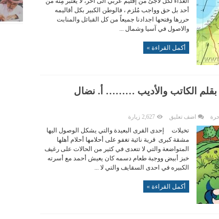
الغذاء لكل لاجئ من إقليم عربي الى آخر، لا يعتبر مِنّةً من
أحد بل حق وواجب مُلزم ، فالوطن الكبير بكل أقاليمه
حررها وفتحها اجدادنا جميعاً من كل القبائل والمنابت
والاصول في آسيا وشمال ...
أكمل القراءة »
لم الكاتب والأديب ……… أ. نضال
حرة
اضف تعليق
2,627 زيارة
تخيلات إحدى القرى البعيدة والتي يشكل الوصول اليها
مشقة كبرى قرية نائية تغفو على أحلامها أحلام أهلها
المتواضعة والتي لا تتعدى في كثير من الحالات على رغيف
خبز أبيض ووجبة طعام دسمه كان يعيش أحمد مع أسرته
الكبيره في احدى السقايف والتي لا ...
أكمل القراءة »