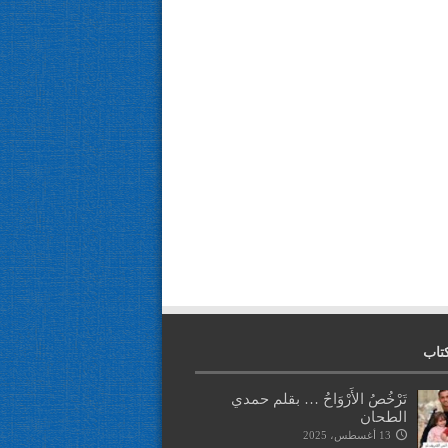
تاب
تَرْخُصُ الأَرْوَاحُ … بقلم حمدي
الطحان
13 أغسطس، 2025