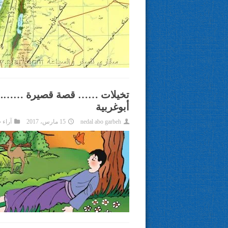
تخيلات …… قصة قصيرة ……. بق
أبوغربية
nedal abo garbeh
15 مارس، 2017
آراء 