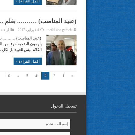
أكمل القراءة »
(عبيد المناصب) ………. بقلم …
nedal abo garbeh
4 فبراير، 2017
آراء ح
(عبيد المناصب) ………. بقل
يلومون الضحية خوفا من الجا
الكلام ليس للعبيد بل لكل
أكمل القراءة »
3
10
»
5
4
2
1
«
تسجيل الدخول