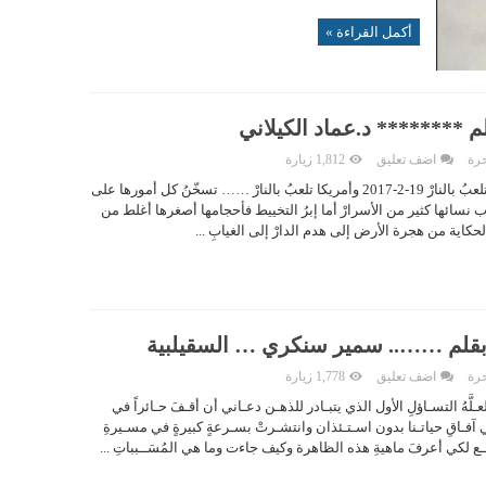
أكمل القراءة »
لم ******** د.عماد الكيلاني
حرة
اضف تعليق
1,812 زيارة
أمريكا تلعبُ بالنارْ أمريكا تلعبُ بالنارْ 19-2-2017 وأمريكا تلعبُ بالنارْ …… تسخّنُ كل أمورها على
ب نسائها كثير من الأسرارْ أما إبرُ التخييط فأحجامها أصغرها أغلط من
لحكاية من هجرة الأرض إلى هدم الدارْ إلى الغيابِ ...
 بقلم …….. سمير سنكري … السقيلبية
حرة
اضف تعليق
1,778 زيارة
َّهُ التسـاؤلِ الأول الذي يتبـادر للذهـن دعـاني أن أقـفَ حـائراً في
ي آفـاقِ حياتـنا بدون اسـتـئذان وانتشـرتْ بسـرعةٍ كبيرةٍ في مسـيرةِ
افـع لكي أعرفَ ماهيةِ هذه الظاهرة وكيف جاءت وما هي المُسَــبباتِ ...