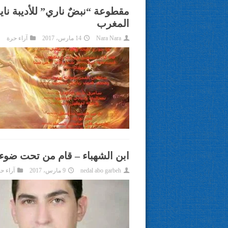
مقطوعة “نبضٌ ناري” للأديبة ناي
المغرب
Nara Nara
14 مارس، 2017
آراء حرة
ابن الشهباء – قام من تحت ضوء 
nedal abo garbeh
9 مارس، 2017
آراء ح