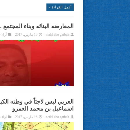
أكمل القراءة »
المعارضه البنائه وبناء المج
nedal abo garbeh
16 مارس، 2017
آراء 
العربي ليس لاجئاً في وطنه الكب
اسماعيل بن محمد العمرو
nedal abo garbeh
16 مارس، 2017
آراء 