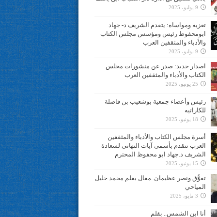
9 يوليو، 2025
تعزية ومواساة: يتقدم الشريف د- جهاد
ابومحفوظ رئيس ومؤسس مجلس الكتاب
والأدباء والمثقفين العرب
9 يوليو، 2025
اصدار جديد: صدر عن منشورات مجلس
الكتاب والأدباء والمثقفين العرب
25 يونيو، 2025
رئيس وأعضاء جمعية بوشعيب بن فاضلة
للكاراتيه
18 يونيو، 2025
أسرة مجلس الكتاب والأدباء والمثقفين
العرب تتقدم بأسمى آيات التهاني لسعادة
الشريف د.جهاد ابو محفوظ المحترم
15 يونيو، 2025
تفوُّق ونصر عظيمان..مقال بقلم محمد خليل
المياحي
3 مايو، 2025
أنا ابن الشمس.. بقلم