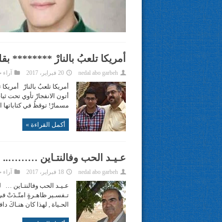
أمريكا تلعبُ بالنارْ ******** بق
nedal abo garbeh
20 فبراير، 2017
آراء 
أتون الانفجارْ تأوي تحت ثيا
مسمارْ! توقظُ في كتاباتها ا
أكمل القراءة »
عـيـد الحب وفالنتـاين ………..
nedal abo garbeh
18 فبراير، 2017
آراء 
عـيـد الحب وفالنتـاين … لعـل
تـفسـير ظاهـرةٍ امتّـدَتْ ف
الحـياة , لهذا كان هنـاكَ د