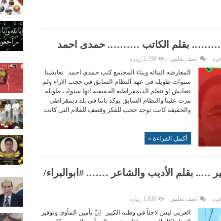
تمع ………. بقلم الكاتب ………. حمدى احمد
حرة
اضف تعليق
2,108 زيارة
المعارضه البنائه وبناء المجتمع كتب حمدى احمد تعايشنا
سنوات طويله فى عهد النظام السابق فى حجب الاراء ولم
نتعايش او نتعلم الديمقراطيه الحقيقيه انها سنوات طويله
مرت علينا والنظام السابق يوكد باننا فى بلد ديمقراطى
والحقيقه كانت توجد حجب للفكر وقصف للقلام التى كانت
...
أكمل القراءة »
ير ….. بقلم الأديب والشاعر ……. #ابوالبراء/
حرة
اضف تعليق
1,830 زيارة
العربي ليس لاجئاً في وطنه الكبير إنّ تأمين المأوى وتوفير