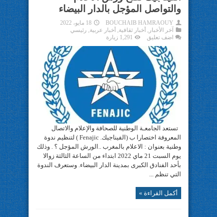
والتواصل المؤجل بالدار البيضاء
BOUCHAIB HAMRAOUY
18 مايو، 2022
آخر الأخبار
,
أخبار ثقافية
,
أخبار عربية
,
رئيسي
اضف تعليق
1,291 زيارة
تستعد الجامعـة الوطنية للصحافة والإعلام والاتصال
المعروفة اختصارا ب (الفيناجيك. Fenajic ) لتنظيم ندوة
وطنية بعنوان : الاعلام بالمغرب ..الورش المؤجل ؟ . وذلك
يوم السبت 21 ماي 2022 ابتداء من الساعة الثالثة زوالا
بأحد الفنادق الكبرى بمدينة الدار البيضاء. وستعرف الندوة
التي تنظم ...
أكمل القراءة »