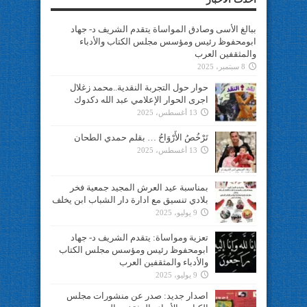
ببالغ الأسى وصادق المواساة يتقدم الشريف د- جهاد
ابومحفوظ رئيس ومؤسس مجلس الكتاب والأدباء
والمثقفين العرب
8 سبتمبر، 2025
حوار حول التجربة النقدية..محمد زغلال
اجرى الحوار الإعلامي عبد الله دكدوك
13 أغسطس، 2025
تَرْخُصُ الأَرْوَاحُ … بقلم حمدي الطحان
13 أغسطس، 2025
بمناسبة عيد العرش المجيد جمعية فخر
بلادي تنسيق مع ادارة دار الشباب ابن يخلف
9 يوليو، 2025
تعزية ومواساة: يتقدم الشريف د- جهاد
ابومحفوظ رئيس ومؤسس مجلس الكتاب
والأدباء والمثقفين العرب
9 يوليو، 2025
اصدار جديد: صدر عن منشورات مجلس