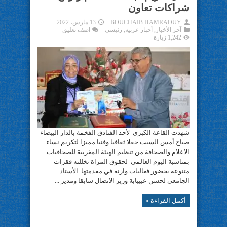
شراكات تعاون
BOUCHAIB HAMRAOUY
13 مارس، 2022
آخر الأخبار
,
أخبار عربية
,
رئيسي
اضف تعليق
1,242 زيارة
شهدت القاعة الكبرى لأحد الفنادق الفخمة بالدار البيضاء
صباح أمس السبت حفلا ثقافيا وفنيا مميزا لتكريم نساء
الاعلام والصحافة من تنظيم الهيئة المغربية للصحافيات
بمناسبة اليوم العالمي لحقوق المراة تخللته فقرات
متنوعة بحضور فعاليات وازنة في مقدمتها الأستاذ
الجامعي لحسن عبييابة وزير الاتصال سابقا ومدير ...
أكمل القراءة »