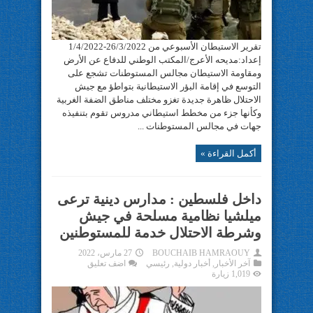
تقرير الاستيطان الأسبوعي من 26/3/2022-1/4/2022
إعداد:مديحه الأعرج/المكتب الوطني للدفاع عن الأرض
ومقاومة الاستيطان مجالس المستوطنات تشجع على
التوسع في إقامة البؤر الاستيطانية بتواطؤ مع جيش
الاحتلال ظاهرة جديدة تغزو مختلف مناطق الضفة الغربية
وكأنها جزء من مخطط استيطاني مدروس تقوم بتنفيذه
جهات في مجالس المستوطنات ...
أكمل القراءة »
داخل فلسطين : مدارس دينية ترعى
ميلشيا نظامية مسلحة في جيش
وشرطة الاحتلال خدمة للمستوطنين
BOUCHAIB HAMRAOUY
27 مارس، 2022
آخر الأخبار
,
أخبار دولية
,
رئيسي
اضف تعليق
1,019 زيارة