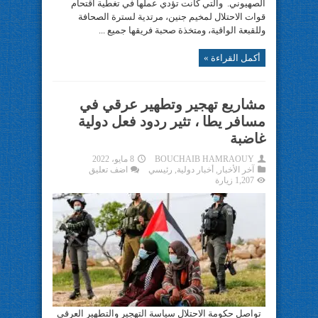
الصهيوني. والتي كانت تؤدي عملها في تغطية اقتحام
قوات الاحتلال لمخيم جنين، مرتدية لسترة الصحافة
وللقبعة الواقية، ومتخذة صحبة فريقها جميع ...
أكمل القراءة »
مشاريع تهجير وتطهير عرقي في
مسافر يطا ، تثير ردود فعل دولية
غاضبة
BOUCHAIB HAMRAOUY
8 مايو، 2022
آخر الأخبار
,
أخبار دولية
,
رئيسي
اضف تعليق
1,207 زيارة
تواصل حكومة الاحتلال سياسة التهجير والتطهير العرقي