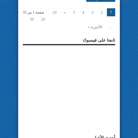
1
10
»
5
4
3
2
صفحة 1 من 35
30
20
...
الأخيرة »
تابعنا على فيسبوك
أحدث الأخبار