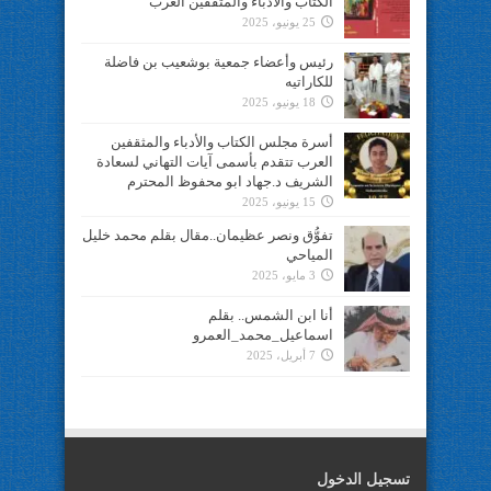
الكتاب والأدباء والمثقفين العرب
25 يونيو، 2025
رئيس وأعضاء جمعية بوشعيب بن فاضلة
للكاراتيه
18 يونيو، 2025
أسرة مجلس الكتاب والأدباء والمثقفين
العرب تتقدم بأسمى آيات التهاني لسعادة
الشريف د.جهاد ابو محفوظ المحترم
15 يونيو، 2025
تفوُّق ونصر عظيمان..مقال بقلم محمد خليل
المياحي
3 مايو، 2025
أنا ابن الشمس.. بقلم
اسماعيل_محمد_العمرو
7 أبريل، 2025
تسجيل الدخول