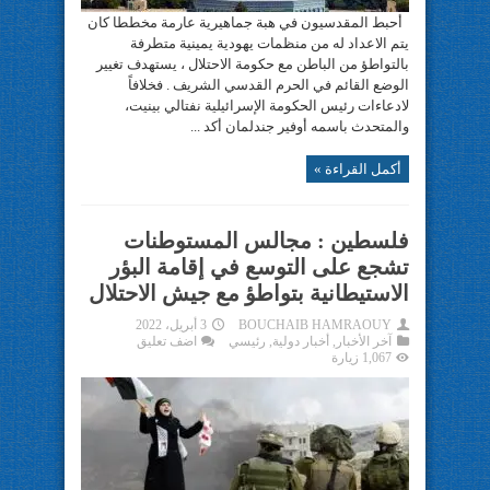
أحبط المقدسيون في هبة جماهيرية عارمة مخططا كان
يتم الاعداد له من منظمات يهودية يمينية متطرفة
بالتواطؤ من الباطن مع حكومة الاحتلال ، يستهدف تغيير
الوضع القائم في الحرم القدسي الشريف . فخلافاً
لادعاءات رئيس الحكومة الإسرائيلية نفتالي بينيت،
والمتحدث باسمه أوفير جندلمان أكد ...
أكمل القراءة »
فلسطين : مجالس المستوطنات
تشجع على التوسع في إقامة البؤر
الاستيطانية بتواطؤ مع جيش الاحتلال
BOUCHAIB HAMRAOUY
3 أبريل، 2022
آخر الأخبار
,
أخبار دولية
,
رئيسي
اضف تعليق
1,067 زيارة