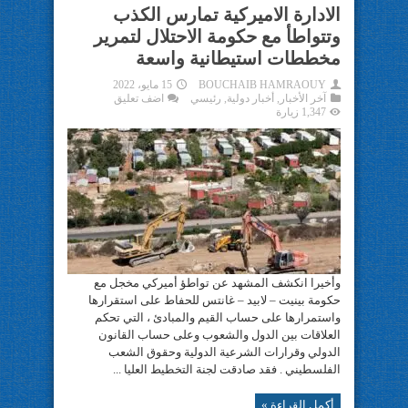
الادارة الاميركية تمارس الكذب
وتتواطأ مع حكومة الاحتلال لتمرير
مخططات استيطانية واسعة
BOUCHAIB HAMRAOUY
15 مايو، 2022
آخر الأخبار
,
أخبار دولية
,
رئيسي
اضف تعليق
1,347 زيارة
وأخيرا انكشف المشهد عن تواطؤ أميركي مخجل مع
حكومة بينيت – لابيد – غانتس للحفاط على استقرارها
واستمرارها على حساب القيم والمبادئ ، التي تحكم
العلاقات بين الدول والشعوب وعلى حساب القانون
الدولي وقرارات الشرعية الدولية وحقوق الشعب
الفلسطيني . فقد صادقت لجنة التخطيط العليا ...
أكمل القراءة »