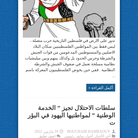
تدور على الارض في فلسطين التاريخية حرب متصلة ،
ليس فقط بين المواطنين الفلسطينيين سكان البلاد
الاصليين والمستوطنين المدعومين من قوات الجيش
والشرطة وحرس الحدود بل وكذلك بينهم وبين ميليشيات
نظامية مسلحة تعمل في صفوف الجيش والشرطة
النظامية . ففي حين يخوض الفلسطينيون المعركة باسم
...
أكمل القراءة »
سلطات الاحتلال تجيز ” الخدمة
الوطنية ” لمواطنيها اليهود في البؤر
ت
BOUCHAIB HAMRAOUY
19 مارس، 2022
آخر الأخبار
,
أخبار دولية
,
رئيسي
اضف تعليق