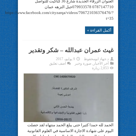
العنوان الزرقاء الجديدة شارع 36 كتاكيت للتواصل
0787147710 079933578جبل النزهه عمان
https://www.facebook.com/cityzarqa/videos/706721036376476/?
t=35
أكمل القراءة »
غيث عمران عبدالله – شكر وتقدير
د.جهاد ابومحفوظ
9 يوليو، 2017
آخر الأخبار
,
صورة وخبر
اضف تعليق
2,853 زيارة
الحمد لله حمدا كثيرا حتى يبلغ الحمد منتهاه لقد حصلت
اليوم على شهادة الاجازة الاساسية في العلوم القانونية