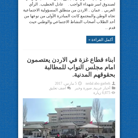
لصندوق اسر شهداء الواجب . عادل الخطيب.. الرأي
العربي .. عمان .. الاردن من منطلق المسؤولية الاجتماعية
تجاه الوطن والمجتمع كانت المبادرة الأولى من نوعها من
أحد الطلاب أصحاب النشاط الاجتماعي والوطني حيث
قدم ...
أكمل القراءة »
ابناء قطاع غزة في الاردن يعتصمون
امام مجلس النواب للمطالبة
بحقوقهم المدنية.
nedal abo garbeh
5 مارس، 2017
أخبار عربية
,
صورة وخبر
اضف تعليق
6,875 زيارة