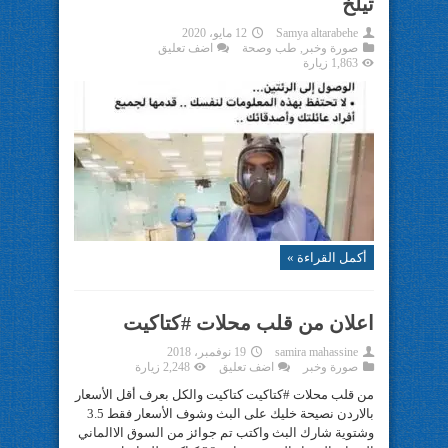
تيلخ
Samya altarabehe
12 مايو، 2020
صورة وخبر
,
طب وصحة
اضف تعليق
1,863 زيارة
أكمل القراءة »
اعلان من قلب محلات #كتاكيت
samira mahassine
19 نوفمبر، 2018
صورة وخبر
اضف تعليق
2,248 زيارة
من قلب محلات #كتاكيت كتاكيت والكل بعرف أقل الأسعار
بالاردن نصيحة خليك على البث وشوف الأسعار فقط 3.5
وشتوية شارك البث واكتب تم جوائز من السوق الاالماني