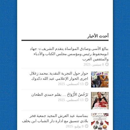
أحدث الأخبار
ببالغ الأسى وصادق المواساة يتقدم الشريف د- جهاد
ابومحفوظ رئيس ومؤسس مجلس الكتاب والأدباء
والمثقفين العرب
8 سبتمبر، 2025
حوار حول التجربة النقدية..محمد زغلال
اجرى الحوار الإعلامي عبد الله دكدوك
13 أغسطس، 2025
تَرْخُصُ الأَرْوَاحُ … بقلم حمدي الطحان
13 أغسطس، 2025
بمناسبة عيد العرش المجيد جمعية فخر
بلادي تنسيق مع ادارة دار الشباب ابن يخلف
9 يوليو، 2025