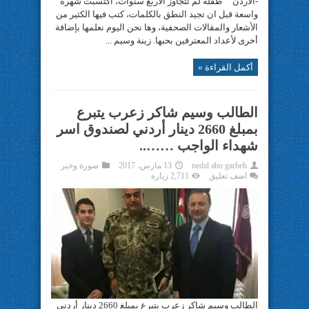
-الاردن طفلة لم تتجاوز الأربع سنوات، اكتسبت شهرة
واسعة قبل ان تجيد النطق بالكلمات، كتب فيها الكثير من
الأشعار والمقالات الصحفية، وها نحن اليوم نعلمها بإضافة
أخرى لأعداد المعترفين بحبها. زينة وسيم ...
أكمل القراءة »
الطالب وسيم شاكر زعرب يتبرع
بمبلغ 2660 دينار أردني لصندوق اسر
شهداء الواجب ……..
nedal abo garbeh
13 مارس، 2017
صورة وخبر
اضف تعليق
2,711 زيارة
الطالب وسيم شاكر زعرب يتبرع بمبلغ 2660 دينار أردني