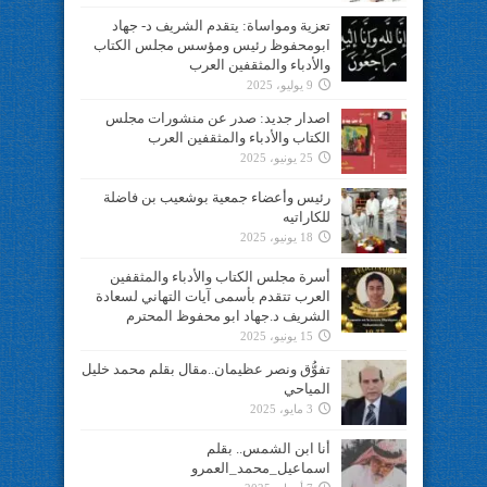
تعزية ومواساة: يتقدم الشريف د- جهاد
ابومحفوظ رئيس ومؤسس مجلس الكتاب
والأدباء والمثقفين العرب
9 يوليو، 2025
اصدار جديد: صدر عن منشورات مجلس
الكتاب والأدباء والمثقفين العرب
25 يونيو، 2025
رئيس وأعضاء جمعية بوشعيب بن فاضلة
للكاراتيه
18 يونيو، 2025
أسرة مجلس الكتاب والأدباء والمثقفين
العرب تتقدم بأسمى آيات التهاني لسعادة
الشريف د.جهاد ابو محفوظ المحترم
15 يونيو، 2025
تفوُّق ونصر عظيمان..مقال بقلم محمد خليل
المياحي
3 مايو، 2025
أنا ابن الشمس.. بقلم
اسماعيل_محمد_العمرو