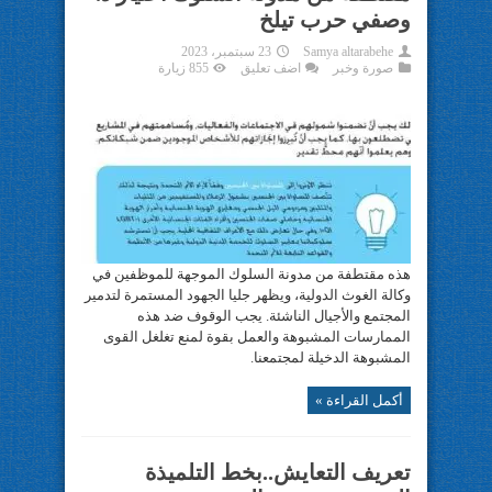
وصفي حرب تيلخ
Samya altarabehe
23 سبتمبر، 2023
صورة وخبر
اضف تعليق
855 زيارة
هذه مقتطفة من مدونة السلوك الموجهة للموظفين في
وكالة الغوث الدولية، ويظهر جليا الجهود المستمرة لتدمير
المجتمع والأجيال الناشئة. يجب الوقوف ضد هذه
الممارسات المشبوهة والعمل بقوة لمنع تغلغل القوى
المشبوهة الدخيلة لمجتمعنا.
أكمل القراءة »
تعريف التعايش..بخط التلميذة