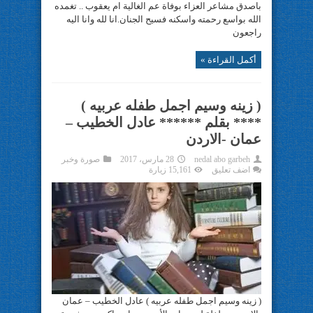
باصدق مشاعر العزاء بوفاة عم الغالية ام يعقوب .. تغمده
الله بواسع رحمته واسكنه فسيح الجنان.انا لله وانا اليه
راجعون
أكمل القراءة »
( زينه وسيم اجمل طفله عربيه )
**** بقلم ****** عادل الخطيب –
عمان -الاردن
nedal abo garbeh
28 مارس، 2017
صورة وخبر
اضف تعليق
15,161 زيارة
( زينه وسيم اجمل طفله عربيه ) عادل الخطيب – عمان