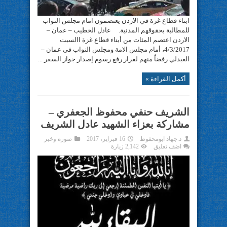
ابناء قطاع غزة في الاردن يعتصمون امام مجلس النواب
للمطالبة بحقوقهم المدنية. عادل الخطيب – عمان –
الاردن اعتصم المئات من أبناء قطاع غزة االسبت
4/3/2017، أمام مجلس الامة ومجلس النواب في عمان –
العبدلي رفضاً منهم لقرار رفع رسوم إصدار جواز السفر ...
أكمل القراءة »
الشريف حنفي محفوظ الجعفري –
مشاركة بعزاء الشهيد عادل الشريف
د.جهاد ابومحفوظ
16 فبراير، 2017
صورة وخبر
اضف تعليق
2,142 زيارة