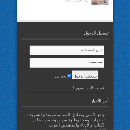
7 أبريل، 2025
تسجيل الدخول
تذكرني
نسيت كلمة المرور ؟
آخر الأخبار
ببالغ الأسى وصادق المواساة يتقدم الشريف
د- جهاد ابومحفوظ رئيس ومؤسس مجلس
الكتاب والأدباء والمثقفين العرب