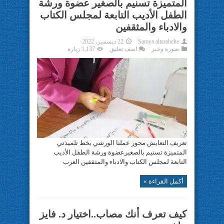
المتميزة تسنيم بالصغير عضوة ورشة
الطفل الأديب التابعة لمجلس الكتاب
والادباء والمثقفين
Samya altarabehe
22 ديسمبر، 2022
صورة وخبر
اضف تعليق
1,137 زيارة
تعريف التعايش محور عملنا الورشي بخط تلميذتي
المتميزة تسنيم بالصغيرعضوة ورشة الطفل الأديب
التابعة لمجلس الكتاب والادباء والمثقفين العرب
أكمل القراءة »
كيف تعرف أنك مصاب..اختيار د. فايز