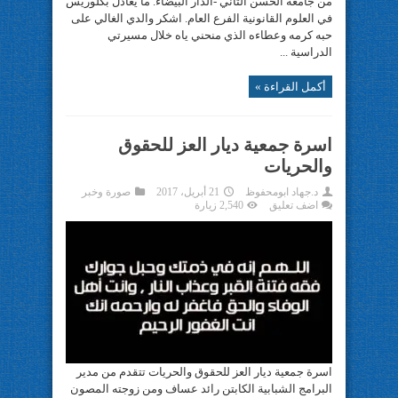
من جامعة الحسن الثاني -الدار البيضاء. ما يعادل بكلوريس
في العلوم القانونية الفرع العام. اشكر والدي الغالي على
حبه كرمه وعطاءه الذي منحني ياه خلال مسيرتي
الدراسية ...
أكمل القراءة »
اسرة جمعية ديار العز للحقوق
والحريات
د.جهاد ابومحفوظ
21 أبريل، 2017
صورة وخبر
اضف تعليق
2,540 زيارة
اسرة جمعية ديار العز للحقوق والحريات تتقدم من مدير
البرامج الشبابية الكابتن رائد عساف ومن زوجته المصون