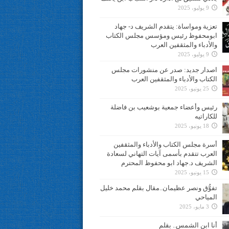
9 يوليو، 2025
تعزية ومواساة: يتقدم الشريف د- جهاد
ابومحفوظ رئيس ومؤسس مجلس الكتاب
والأدباء والمثقفين العرب
9 يوليو، 2025
اصدار جديد: صدر عن منشورات مجلس
الكتاب والأدباء والمثقفين العرب
25 يونيو، 2025
رئيس وأعضاء جمعية بوشعيب بن فاضلة
للكاراتيه
18 يونيو، 2025
أسرة مجلس الكتاب والأدباء والمثقفين
العرب تتقدم بأسمى آيات التهاني لسعادة
الشريف د.جهاد ابو محفوظ المحترم
15 يونيو، 2025
تفوُّق ونصر عظيمان..مقال بقلم محمد خليل
المياحي
3 مايو، 2025
أنا ابن الشمس.. بقلم