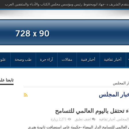
 يتقدم الشريف د- جهاد ابومحفوظ رئيس ومؤسس مجلس الكتاب والأدباء والمثقفين العرب
أخبار ثقافية
أخبار فنية
مقالات
آراء حرة
طب وصحة
علوم
تابعنا ع
بار المجلس
أخبار المجلس
ء تحتفل باليوم العالمي للتسامح
 المجلس
,
أخبار ثقافية
اضف تعليق
2,271 زيارة
م العالمي للتسامح الدار البيضاء -حكيمة عامر استضافت ثانوية هنري