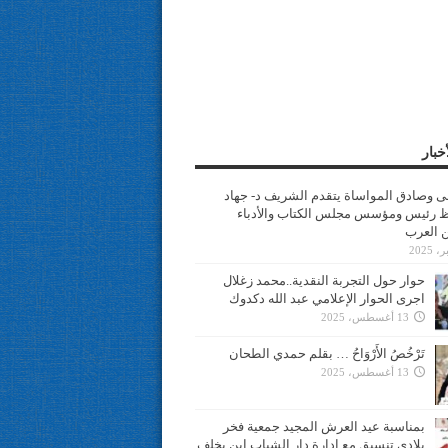
خبار
سى وصادق المواساة يتقدم الشريف د- جهاد
 رئيس ومؤسس مجلس الكتاب والأدباء
ن العرب
حوار حول التجربة النقدية..محمد زغلال
اجرى الحوار الإعلامي عبد الله دكدوك
13 أغسطس، 2025
تَرْخُصُ الأَرْوَاحُ … بقلم حمدي الطحان
13 أغسطس، 2025
بمناسبة عيد العرش المجيد جمعية فخر
بلادي تنسيق مع ادارة دار الشباب ابن يخلف