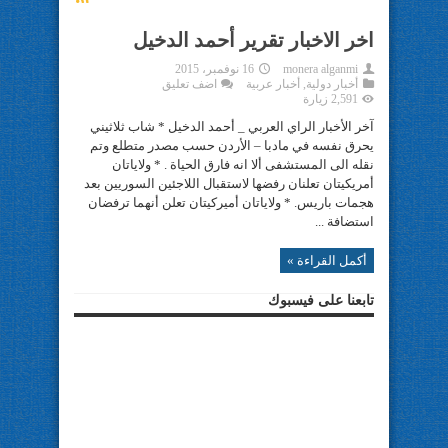
اخر الاخبار تقرير أحمد الدخيل
monera alganmi
16 نوفمبر، 2015
أخبار دولية
,
أخبار عربية
اضف تعليق
2,591 زيارة
آخر الأخبار الراي العربي _ أحمد الدخيل * شاب ثلاثيني
يحرق نفسه في مادبا – الأردن حسب مصدر متطلع وتم
نقله الى المستشفى أﻻ انه فارق الحياة . * ولاياتان
أمريكيتان تعلنان رفضها لاستقبال اللاجئين السوريين بعد
هجمات باريس. * ولاياتان أميركيتان تعلن أنهما ترفضان
استضافة ...
أكمل القراءة »
تابعنا على فيسبوك