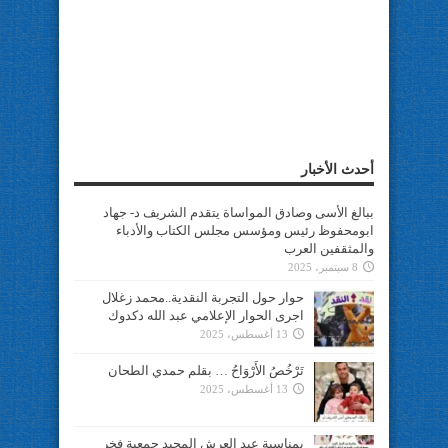
أحدث الأخبار
ببالغ الأسى وصادق المواساة يتقدم الشريف د- جهاد
ابومحفوظ رئيس ومؤسس مجلس الكتاب والأدباء
والمثقفين العرب
8 سبتمبر، 2025
حوار حول التجربة النقدية..محمد زغلال
اجرى الحوار الإعلامي عبد الله دكدوك
13 أغسطس، 2025
تَرْخُصُ الأَرْوَاحُ … بقلم حمدي الطحان
13 أغسطس، 2025
بمناسبة عيد العرش المجيد جمعية فخر