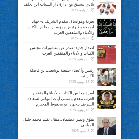
بلادي تنسيق مع ادارة دار الشباب ابن يخلف
9 يوليو، 2025
تعزية ومواساة: يتقدم الشريف د- جهاد
ابومحفوظ رئيس ومؤسس مجلس الكتاب
والأدباء والمثقفين العرب
9 يوليو، 2025
اصدار جديد: صدر عن منشورات مجلس
الكتاب والأدباء والمثقفين العرب
25 يونيو، 2025
رئيس وأعضاء جمعية بوشعيب بن فاضلة
للكاراتيه
18 يونيو، 2025
أسرة مجلس الكتاب والأدباء والمثقفين
العرب تتقدم بأسمى آيات التهاني لسعادة
الشريف د.جهاد ابو محفوظ المحترم
15 يونيو، 2025
تفوُّق ونصر عظيمان..مقال بقلم محمد خليل
المياحي
3 مايو، 2025