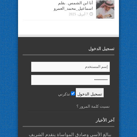
أنا ابن الشمس.. بقلم
اسماعيل_محمد_العمرو
7 أبريل، 2025
تسجيل الدخول
تذكرني
نسيت كلمة المرور ؟
آخر الأخبار
ببالغ الأسى وصادق المواساة يتقدم الشريف