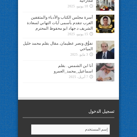
للكاراتيه
18 يونيو، 2025
أسرة مجلس الكتاب والأدباء والمثقفين
العرب تتقدم بأسمى آيات التهاني لسعادة
الشريف د.جهاد ابو محفوظ المحترم
15 يونيو، 2025
تفوُّق ونصر عظيمان..مقال بقلم محمد خليل
المياحي
3 مايو، 2025
أنا ابن الشمس.. بقلم
اسماعيل_محمد_العمرو
7 أبريل، 2025
تسجيل الدخول