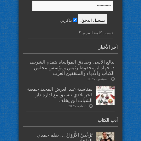
تذكرني
نسيت كلمة المرور ؟
آخر الأخبار
ببالغ الأسى وصادق المواساة يتقدم الشريف
د- جهاد ابومحفوظ رئيس ومؤسس مجلس
الكتاب والأدباء والمثقفين العرب
8 سبتمبر، 2025
بمناسبة عيد العرش المجيد جمعية
فخر بلادي تنسيق مع ادارة دار
الشباب ابن يخلف
9 يوليو، 2025
أدب الكتاب
تَرْخُصُ الأَرْوَاحُ … بقلم حمدي
الطحان