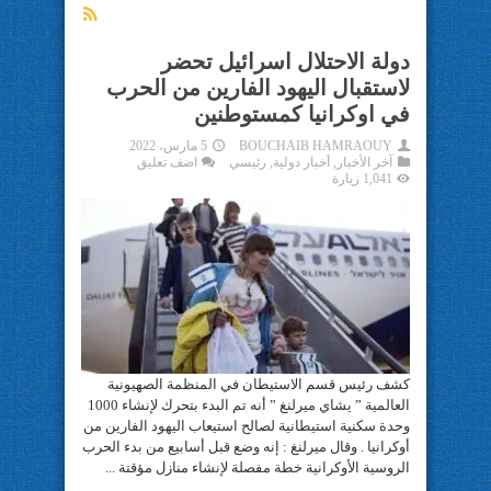
دولة الاحتلال اسرائيل تحضر
لاستقبال اليهود الفارين من الحرب
في اوكرانيا كمستوطنين
BOUCHAIB HAMRAOUY
5 مارس، 2022
آخر الأخبار
,
أخبار دولية
,
رئيسي
اضف تعليق
1,041 زيارة
كشف رئيس قسم الاستيطان في المنظمة الصهيونية
العالمية ” يشاي ميرلنغ ” أنه تم البدء بتحرك لإنشاء 1000
وحدة سكنية استيطانية لصالح استيعاب اليهود الفارين من
أوكرانيا . وقال ميرلنغ : إنه وضع قبل أسابيع من بدء الحرب
الروسية الأوكرانية خطة مفصلة لإنشاء منازل مؤقتة ...