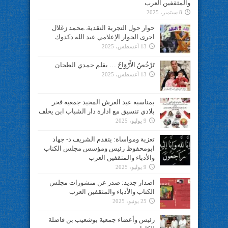
والمثقفين العرب
8 سبتمبر، 2025
حوار حول التجربة النقدية..محمد زغلال
اجرى الحوار الإعلامي عبد الله دكدوك
13 أغسطس، 2025
تَرْخُصُ الأَرْوَاحُ … بقلم حمدي الطحان
13 أغسطس، 2025
بمناسبة عيد العرش المجيد جمعية فخر
بلادي تنسيق مع ادارة دار الشباب ابن يخلف
9 يوليو، 2025
تعزية ومواساة: يتقدم الشريف د- جهاد
ابومحفوظ رئيس ومؤسس مجلس الكتاب
والأدباء والمثقفين العرب
9 يوليو، 2025
اصدار جديد: صدر عن منشورات مجلس
الكتاب والأدباء والمثقفين العرب
25 يونيو، 2025
رئيس وأعضاء جمعية بوشعيب بن فاضلة