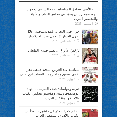
ببالغ الأسى وصادق المواساة يتقدم الشريف د- جهاد
ابومحفوظ رئيس ومؤسس مجلس الكتاب والأدباء
والمثقفين العرب
8 سبتمبر، 2025
حوار حول التجربة النقدية..محمد زغلال
اجرى الحوار الإعلامي عبد الله دكدوك
13 أغسطس، 2025
تَرْخُصُ الأَرْوَاحُ … بقلم حمدي الطحان
13 أغسطس، 2025
بمناسبة عيد العرش المجيد جمعية فخر
بلادي تنسيق مع ادارة دار الشباب ابن يخلف
9 يوليو، 2025
تعزية ومواساة: يتقدم الشريف د- جهاد
ابومحفوظ رئيس ومؤسس مجلس الكتاب
والأدباء والمثقفين العرب
9 يوليو، 2025
اصدار جديد: صدر عن منشورات مجلس
الكتاب والأدباء والمثقفين العرب