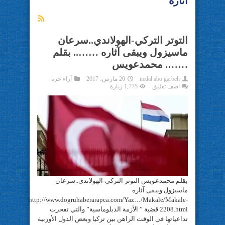
آثاره
التوتر التركي-الهولاندي..سرعان
ماسيزول ويبقى آثاره …….. بقلم
……. محمدعويس
nedal abo garbeh
20 مارس، 2017
آراء حرة
اضف تعليق
1,775 زيارة
بقلم محمدعويس التوتر التركي-الهولاندي..سرعان
ماسيزول ويبقى آثاره
http://www.dogruhaberarapca.com/Yaz…/Makale/Makale-
2208.html قضية ” الأزمة الدبلوماسية” والتي تفجرت
تداعياتها في الوقت الراهن بين تركيا وبعض الدول الأوربية