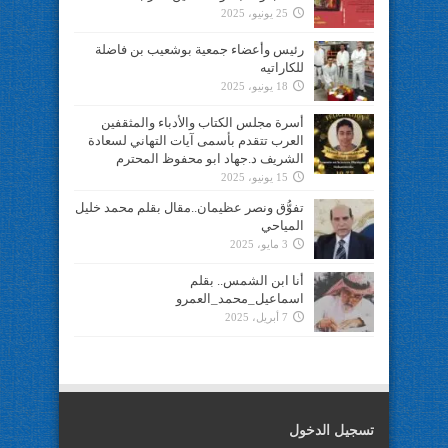
25 يونيو، 2025
رئيس وأعضاء جمعية بوشعيب بن فاضلة
للكاراتيه
18 يونيو، 2025
أسرة مجلس الكتاب والأدباء والمثقفين
العرب تتقدم بأسمى آيات التهاني لسعادة
الشريف د.جهاد ابو محفوظ المحترم
15 يونيو، 2025
تفوُّق ونصر عظيمان..مقال بقلم محمد خليل
المياحي
3 مايو، 2025
أنا ابن الشمس.. بقلم
اسماعيل_محمد_العمرو
7 أبريل، 2025
تسجيل الدخول