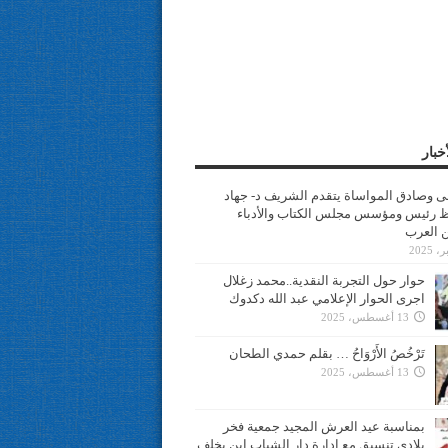
خبار
سى وصادق المواساة يتقدم الشريف د- جهاد
 رئيس ومؤسس مجلس الكتاب والأدباء
ن العرب
حوار حول التجربة النقدية..محمد زغلال
اجرى الحوار الإعلامي عبد الله دكدوك
13 أغسطس، 2025
تَرْخُصُ الأَرْوَاحُ … بقلم حمدي الطحان
13 أغسطس، 2025
بمناسبة عيد العرش المجيد جمعية فخر
بلادي تنسيق مع ادارة دار الشباب ابن يخلف