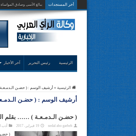
أخر المستجدات
الرئيسية
رئيس التحرير
آخر الأخبار
الرئيسية
»
أرشيف الوسم : ( حضـن الـدمـعـة 
أرشيف الوسم :
( حضـن الـدمـعـ
( حضـن الـدمـعـة ) …… بقلم 
nedal abo garbeh
19 فبراير، 2017
أدب ا
( حضـن 