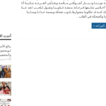
ة توديـنـا وتــبــدل أشــواقـي مــلامـة وتخـلـلي الفــرحـة تبـكـيـنا أنا
 أحـلامي شايـفها فـرحـانة بدمعـة غـناويـنـا وتقـول لـلحــب ابعد عــنا
ك كدبة فـ حكاوينا مشوارها يادوب ضحكة وبسمة عـدانـا وسـابـنا
ـنا والضحكة في القلب ...
القراءة »
أحدث الأ
ببالغ الأ
ابومحفوظ
والمثقفي
8 سبتمبر، 2025