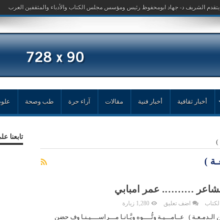
أخبار ثقافية
أخبار فنية
مقالات
آراء حرة
طب وصحة
علوم
تابعنا ع
)
ة )
الشاعر ………. عمر امبابي
لكتاب
اضف تعليق
1,280 زيارة
الـدمـعـة ) عــامـــيـة وتُّــــوه ويَّـانـا مـــراســــيـنـا وف حضن