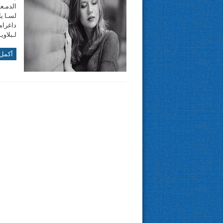
الدمـعـ
لسـا يا
داغرام
لـبلاوي
أكمل 