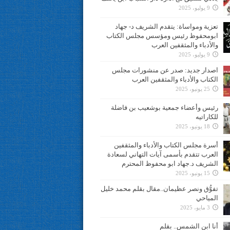
9 يوليو، 2025
تعزية ومواساة: يتقدم الشريف د- جهاد
ابومحفوظ رئيس ومؤسس مجلس الكتاب
والأدباء والمثقفين العرب
9 يوليو، 2025
اصدار جديد: صدر عن منشورات مجلس
الكتاب والأدباء والمثقفين العرب
25 يونيو، 2025
رئيس وأعضاء جمعية بوشعيب بن فاضلة
للكاراتيه
18 يونيو، 2025
أسرة مجلس الكتاب والأدباء والمثقفين
العرب تتقدم بأسمى آيات التهاني لسعادة
الشريف د.جهاد ابو محفوظ المحترم
15 يونيو، 2025
تفوُّق ونصر عظيمان..مقال بقلم محمد خليل
المياحي
3 مايو، 2025
أنا ابن الشمس.. بقلم