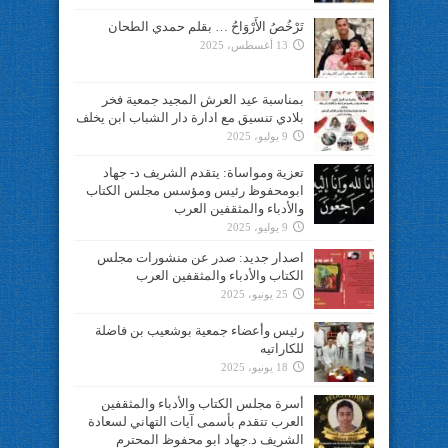
تَرْخُصُ الأَرْوَاحُ … بقلم حمدي الطحان
13 أغسطس، 2025
بمناسبة عيد العرش المجيد جمعية فخر
بلادي تنسيق مع ادارة دار الشباب ابن يخلف
9 يوليو، 2025
تعزية ومواساة: يتقدم الشريف د- جهاد
ابومحفوظ رئيس ومؤسس مجلس الكتاب
والأدباء والمثقفين العرب
9 يوليو، 2025
اصدار جديد: صدر عن منشورات مجلس
الكتاب والأدباء والمثقفين العرب
25 يونيو، 2025
رئيس وأعضاء جمعية بوشعيب بن فاضلة
للكاراتيه
18 يونيو، 2025
أسرة مجلس الكتاب والأدباء والمثقفين
العرب تتقدم بأسمى آيات التهاني لسعادة
الشريف د.جهاد ابو محفوظ المحترم