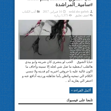
#سامية_المراشدة
nedal abo garbeh
14 فبراير، 2017
أدب الكتاب
اضف تعليق
1,375 زيارة
حنايا الشوق الحب لو ينشرى كان شريته ولـو بيدي
هالقلب ابـعطيه ما ضل شي لجله إلا تمنيته وآخاف ما
اكون غالية عليه يا حروفي اخبريه كم فديته ولا تنسي
الكلام الي تمحيه والظن يآما تجاهلته ورديته أدافع عنه و
احتقر الي يغازيه آه ...
أكمل القراءة »
تابعنا على فيسبوك