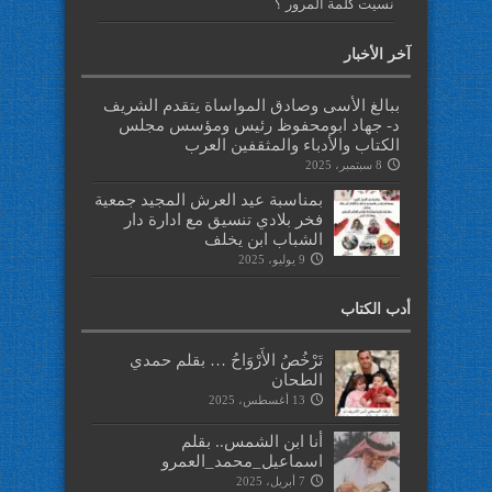
نسيت كلمة المرور ؟
آخر الأخبار
ببالغ الأسى وصادق المواساة يتقدم الشريف
د- جهاد ابومحفوظ رئيس ومؤسس مجلس
الكتاب والأدباء والمثقفين العرب
8 سبتمبر، 2025
بمناسبة عيد العرش المجيد جمعية
فخر بلادي تنسيق مع ادارة دار
الشباب ابن يخلف
9 يوليو، 2025
أدب الكتاب
تَرْخُصُ الأَرْوَاحُ … بقلم حمدي
الطحان
13 أغسطس، 2025
أنا ابن الشمس.. بقلم
اسماعيل_محمد_العمرو
7 أبريل، 2025