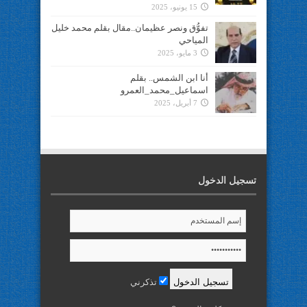
15 يونيو، 2025
تفوُّق ونصر عظيمان..مقال بقلم محمد خليل
المياحي
3 مايو، 2025
أنا ابن الشمس.. بقلم
اسماعيل_محمد_العمرو
7 أبريل، 2025
تسجيل الدخول
تذكرني