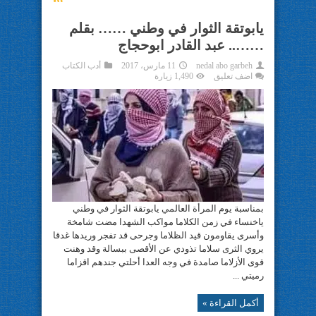
يابوتقة الثوار في وطني …… بقلم
…….. عبد القادر ابوحجاج
nedal abo garbeh
11 مارس، 2017
أدب الكتاب
اضف تعليق
1,490 زيارة
بمناسبة يوم المرأة العالمي يابوتقة الثوار في وطني
ياخنساء في زمن الكلاما مواكب الشهدا مضت شامخة
وأسرى يقاومون قيد الظلاما وجرحى قد تفجر وريدها غدقا
يروي الثرى سلاما تذودي عن الأقصى ببسالة وقد وهنت
قوى الأزلاما صامدة في وجه العدا أحلتي جندهم اقزاما
رميتي ...
أكمل القراءة »