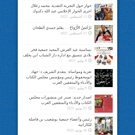
حوار حول التجربة النقدية..محمد زغلال
اجرى الحوار الإعلامي عبد الله دكدوك
13 أغسطس، 2025
تَرْخُصُ الأَرْوَاحُ … بقلم حمدي الطحان
13 أغسطس، 2025
بمناسبة عيد العرش المجيد جمعية فخر
بلادي تنسيق مع ادارة دار الشباب ابن يخلف
9 يوليو، 2025
تعزية ومواساة: يتقدم الشريف د- جهاد
ابومحفوظ رئيس ومؤسس مجلس الكتاب
والأدباء والمثقفين العرب
9 يوليو، 2025
اصدار جديد: صدر عن منشورات مجلس
الكتاب والأدباء والمثقفين العرب
25 يونيو، 2025
رئيس وأعضاء جمعية بوشعيب بن فاضلة
للكاراتيه
18 يونيو، 2025