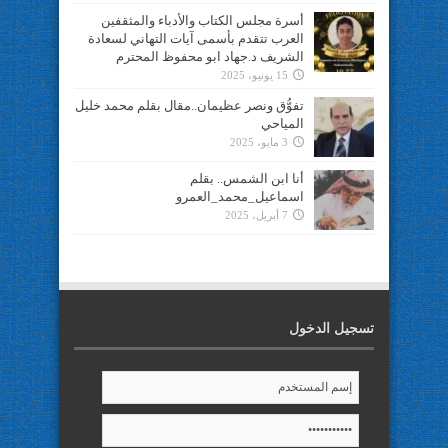
أسرة مجلس الكتاب والأدباء والمثقفين
العرب تتقدم بأسمى آيات التهاني لسعادة
الشريف د.جهاد ابو محفوظ المحترم
15 يونيو، 2025
تفوُّق ونصر عظيمان..مقال بقلم محمد خليل
المياحي
3 مايو، 2025
أنا ابن الشمس.. بقلم
اسماعيل_محمد_العمرو
7 أبريل، 2025
تسجيل الدخول