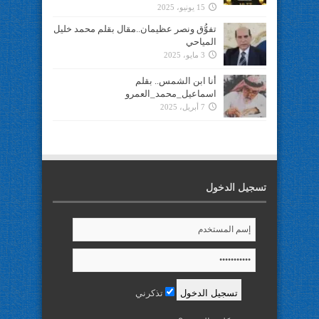
15 يونيو، 2025
تفوُّق ونصر عظيمان..مقال بقلم محمد خليل
المياحي
3 مايو، 2025
أنا ابن الشمس.. بقلم
اسماعيل_محمد_العمرو
7 أبريل، 2025
تسجيل الدخول
تذكرني