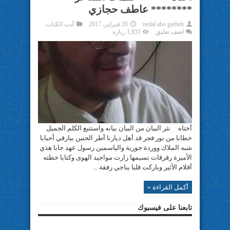
******** عاطف حجازي
nedal abo garbeh
20 فبراير، 2017
أدب الكتاب
اضف تعليق
1,831 زيارة
أختاه نثر البيان من البيان بيانه واستتبع الكلم الجميل
خطابا من نور فجر قد أهل ديارنا أطر الحنين بيارقي أحبابا
شبه الملاك ووردة جورية والياسمين رسول عهد جابا هذي
الأميرة رقرقات نسيمها زارت مواجيد الهوى وكتابا خطته
أقلام الأثير وباركت قلبا يناجي رفقة ...
أكمل القراءة »
تابعنا على فيسبوك