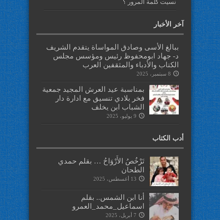
نسيت كلمة المرور ؟
آخر الأخبار
ببالغ الأسى وصادق المواساة يتقدم الشريف
د- جهاد ابومحفوظ رئيس ومؤسس مجلس
الكتاب والأدباء والمثقفين العرب
8 سبتمبر، 2025
بمناسبة عيد العرش المجيد جمعية
فخر بلادي تنسيق مع ادارة دار
الشباب ابن يخلف
9 يوليو، 2025
أدب الكتاب
تَرْخُصُ الأَرْوَاحُ … بقلم حمدي
الطحان
13 أغسطس، 2025
أنا ابن الشمس.. بقلم
اسماعيل_محمد_العمرو
7 أبريل، 2025