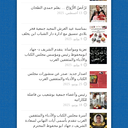
تَرْخُصُ الأَرْوَاحُ … بقلم حمدي الطحان
13 أغسطس، 2025
بمناسبة عيد العرش المجيد جمعية فخر
بلادي تنسيق مع ادارة دار الشباب ابن يخلف
9 يوليو، 2025
تعزية ومواساة: يتقدم الشريف د- جهاد
ابومحفوظ رئيس ومؤسس مجلس الكتاب
والأدباء والمثقفين العرب
9 يوليو، 2025
اصدار جديد: صدر عن منشورات مجلس
الكتاب والأدباء والمثقفين العرب
25 يونيو، 2025
رئيس وأعضاء جمعية بوشعيب بن فاضلة
للكاراتيه
18 يونيو، 2025
أسرة مجلس الكتاب والأدباء والمثقفين
العرب تتقدم بأسمى آيات التهاني لسعادة
الشريف د.جهاد ابو محفوظ المحترم