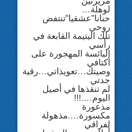
مريرتين
لوهلة…
حنانا”عشقيا”تنتفض
روحي
تلك اليتيمة القابعة في
رأسي
البائسة المهجورة على
أكتافي
وصيتك…تعويذاتي…رقية
جدتي
لم تنقذها في أصيل
اليوم….!!!
مذعورة
مكسورة….مذهولة
لفراقي