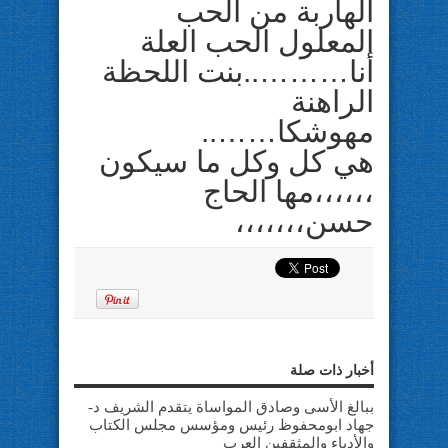
الهاربة من الحب
المعلول الحب العلة
أنا………..بنت اللحظة
الراهنة
مهوشكا……..
هي كل وكل ما سيكون
،،،،،،مها الحاج
حسن،،،،،،،
أخبار ذات صلة
ببالغ الأسى وصادق المواساة يتقدم الشريف د-
جهاد ابومحفوظ رئيس ومؤسس مجلس الكتاب
والأدباء والمثقفين العرب