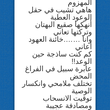
المهزوم
هاهي تشيب في حقل
الوعود العطبة
أنهكها صقيع البهتان
وتركتها تعاني
وانا …….خائنة العهود
أعاني
كم كنت ساذجة حين
الوعد!!
عابرة سبيل في الفراغ
المحض
تختلف ملامحي وانكسار
الوصية
توقيت الانسحاب
ومصادفة عجيبة