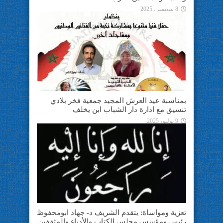
8 سبتمبر، 2025
بمناسبة عيد العرش المجيد جمعية فخر بلادي
تنسيق مع ادارة دار الشباب ابن يخلف
9 يوليو، 2025
تعزية ومواساة: يتقدم الشريف د- جهاد ابومحفوظ
رئيس ومؤسس مجلس الكتاب والأدباء والمثقفين