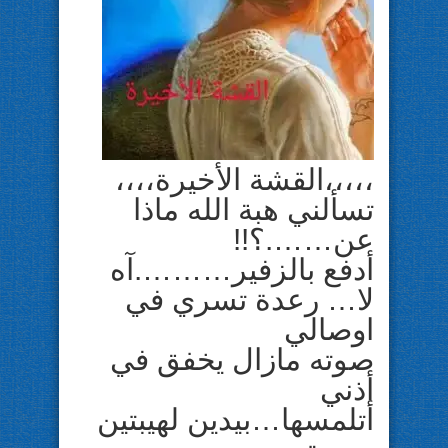
،،،،،القشة الأخيرة،،،،
تسألني هبة الله ماذا
عن…….؟!!
أدفع بالزفير……….آه
لا… رعدة تسري في
اوصالي
صوته مازال يخفق في
أذني
أتلمسها…بيدين لهيبتين