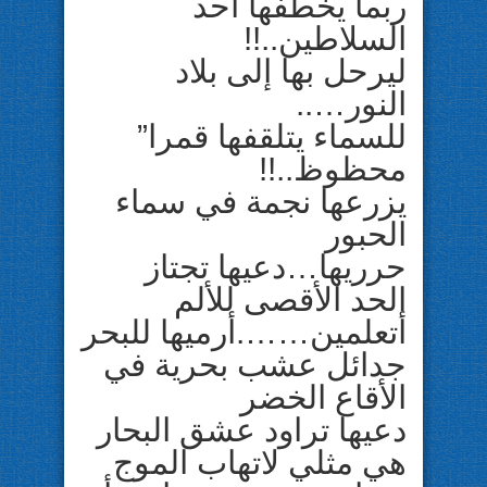
ربما يخطفها أحد
السلاطين..!!
ليرحل بها إلى بلاد
النور…..
للسماء يتلقفها قمرا”
محظوظ..!!
يزرعها نجمة في سماء
الحبور
حرريها…دعيها تجتاز
الحد الأقصى للألم
أتعلمين…….أرميها للبحر
جدائل عشب بحرية في
الأقاع الخضر
دعيها تراود عشق البحار
هي مثلي لاتهاب الموج