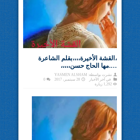
،القشة الأخيرة،،،،بقلم الشاعرة
….مها الحاج حسن،،،،،
نشرت بواسطة:
YASMEN ALSHAM
في
آخر الأخبار
28 سبتمبر، 2017
0
1,292 زيارة