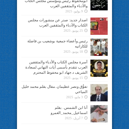
ابومحفوظ رئيس ومؤسس مجلس الكتاب
والأدباء والمثقفين العرب
9 يوليو، 2025
اصدار جديد: صدر عن منشورات مجلس
الكتاب والأدباء والمثقفين العرب
25 يونيو، 2025
رئيس وأعضاء جمعية بوشعيب بن فاضلة
للكاراتيه
18 يونيو، 2025
أسرة مجلس الكتاب والأدباء والمثقفين
العرب تتقدم بأسمى آيات التهاني لسعادة
الشريف د.جهاد ابو محفوظ المحترم
15 يونيو، 2025
تفوُّق ونصر عظيمان..مقال بقلم محمد خليل
المياحي
3 مايو، 2025
أنا ابن الشمس.. بقلم
اسماعيل_محمد_العمرو
7 أبريل، 2025