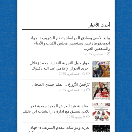
أحدث الأخبار
ببالغ الأسى وصادق المواساة يتقدم الشريف د- جهاد
ابومحفوظ رئيس ومؤسس مجلس الكتاب والأدباء
والمثقفين العرب
8 سبتمبر، 2025
حوار حول التجربة النقدية..محمد زغلال
اجرى الحوار الإعلامي عبد الله دكدوك
13 أغسطس، 2025
تَرْخُصُ الأَرْوَاحُ … بقلم حمدي الطحان
13 أغسطس، 2025
بمناسبة عيد العرش المجيد جمعية فخر
بلادي تنسيق مع ادارة دار الشباب ابن يخلف
9 يوليو، 2025
تعزية ومواساة: يتقدم الشريف د- جهاد