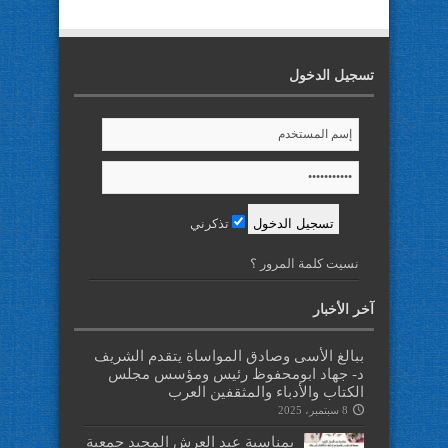
تسجيل الدخول
تذكرني
نسيت كلمة المرور ؟
آخر الأخبار
ببالغ الأسى وصادق المواساة يتقدم الشريف
د- جهاد ابومحفوظ رئيس ومؤسس مجلس
الكتاب والأدباء والمثقفين العرب
8 سبتمبر، 2025
بمناسبة عيد العرش المجيد جمعية