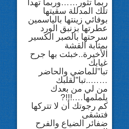
ربما تثور……وربما تهدأ
تلك المدللة سقيتها
بوفائي زينتها بالياسمين
عطرتها بزنبق الورد
سرحتها بالصبر الكسير
بمثابة القشة
الأخيرة..خبئت بها جرح
غيابك
تبا”للماضي والحاضر
……..تبا”لقلبك
من لي من بعدك
يلملمها….!!!?
كم رجوتك أن لا تتركها
فتشقى
ضفائر الضياع والفرح