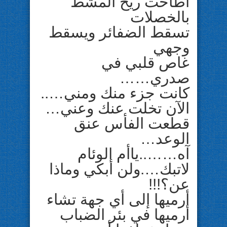
أطاحت ريح المشط
بالخصلات
تسقط الضفائر ويسقط
وجهي
غاص قلبي في
صدري……
كانت جزء منك ومني…..
الآن تخلت عنك وعني…
قطعت الفأس عنق
الوعد…
آه……..ياأم الوئام
لاتبك….ولن أبكي وماذا
عن؟!!!
أرميها إلى أي جهة تشاء
أرميها في بئر الضباب