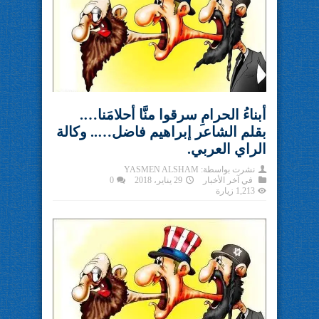
أبناءُ الحرامِ سرقوا منَّا أحلامَنا….
بقلم الشاعر إبراهيم فاضل….. وكالة
الراي العربي.
نشرت بواسطة:
YASMEN ALSHAM
في
آخر الأخبار
29 يناير، 2018
0
1,213 زيارة