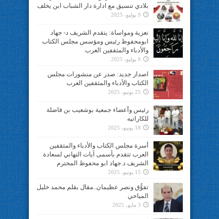
بلادي تنسيق مع ادارة دار الشباب ابن يخلف
9 يوليو، 2025
تعزية ومواساة: يتقدم الشريف د- جهاد
ابومحفوظ رئيس ومؤسس مجلس الكتاب
والأدباء والمثقفين العرب
9 يوليو، 2025
اصدار جديد: صدر عن منشورات مجلس
الكتاب والأدباء والمثقفين العرب
25 يونيو، 2025
رئيس وأعضاء جمعية بوشعيب بن فاضلة
للكاراتيه
18 يونيو، 2025
أسرة مجلس الكتاب والأدباء والمثقفين
العرب تتقدم بأسمى آيات التهاني لسعادة
الشريف د.جهاد ابو محفوظ المحترم
15 يونيو، 2025
تفوُّق ونصر عظيمان..مقال بقلم محمد خليل
المياحي
3 مايو، 2025