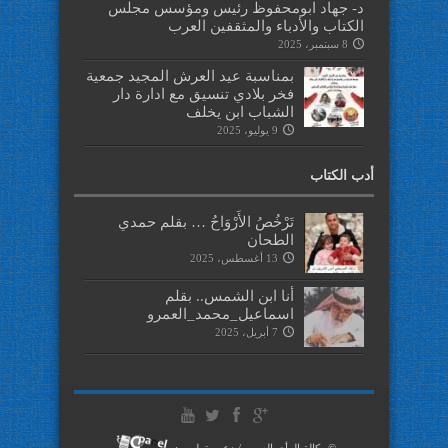
د- جهاد ابومحفوظ رئيس ومؤسس مجلس
الكتاب والأدباء والمثقفين العرب
8 سبتمبر، 2025
بمناسبة عيد العرش المجيد جمعية
فخر بلادي تنسيق مع ادارة دار
الشباب ابن يخلف
9 يوليو، 2025
أدب الكتاب
تَرْخُصُ الأَرْوَاحُ … بقلم حمدي
الطحان
13 أغسطس، 2025
أنا ابن الشمس.. بقلم
اسماعيل_محمد_العمرو
7 أبريل، 2025