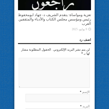
تعزية ومواساة: يتقدم الشريف د- جهاد ابومحفوظ
رئيس ومؤسس مجلس الكتاب والأدباء والمثقفين
العرب
9 يوليو، 2025
اضف رد
لن يتم نشر البريد الإلكتروني . الحقول المطلوبة مشار
لها بـ
*
الإسم
*
البريد
*