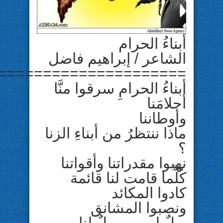
أبناءُ الحرام
الشاعر / إبراهيم فاضل
=====================
أبناءُ الحرامِ سرقوا منَّا
أحلامَنا
وأوطاننا
ماذا ننتظرُ من أبناءِ الزنا
؟
نهبوا مقدراتنا وأقواتنا
كُلَّما قامت لنا قائمة
كادوا المكائد
ونصبوا المشانق
ويلٌ لهم ، وويلٌ لنا