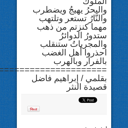
الملوك
والبحرُ يهيجُ ويضطرب
والنَّارُ تستعر وتلتهب
مهما كنزتم من ذهب
ستدورُ الدوائرُ
والمجرياتُ ستنقلب
احذروا أهل الغضب
بالفرار وبالهرب
=====================
بقلمي / إبراهيم فاضل
قصيدة النثر