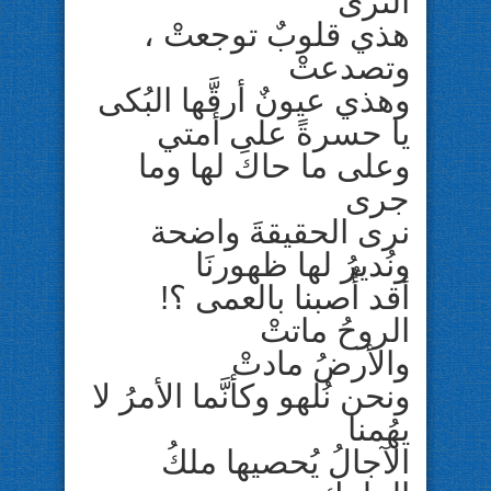
الثرى
هذي قلوبٌ توجعتْ ،
وتصدعتْ
وهذي عيونٌ أرقَّها البُكى
يا حسرةً على أمتي
وعلى ما حاكَ لها وما
جرى
نرى الحقيقةَ واضحة
ونُديرُ لها ظهورنَا
أقد أُصبنا بالعمى ؟!
الروحُ ماتتْ
والأرضُ مادتْ
ونحن نُلهو وكأنَّما الأمرُ لا
يهُمنا
الآجالُ يُحصيها ملكُ