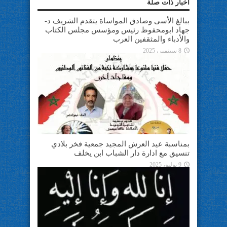
أخبار ذات صلة
ببالغ الأسى وصادق المواساة يتقدم الشريف د-
جهاد ابومحفوظ رئيس ومؤسس مجلس الكتاب
والأدباء والمثقفين العرب
8 سبتمبر، 2025
بمناسبة عيد العرش المجيد جمعية فخر بلادي
تنسيق مع ادارة دار الشباب ابن يخلف
9 يوليو، 2025