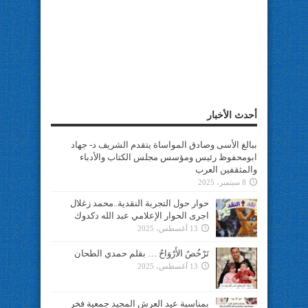
أحدث الأخبار
ببالغ الأسى وصادق المواساة يتقدم الشريف د- جهاد
ابومحفوظ رئيس ومؤسس مجلس الكتاب والأدباء
والمثقفين العرب
8 سبتمبر، 2025
حوار حول التجربة النقدية..محمد زغلال
اجرى الحوار الإعلامي عبد الله دكدوك
13 أغسطس، 2025
تَرْخُصُ الأَرْوَاحُ … بقلم حمدي الطحان
13 أغسطس، 2025
بمناسبة عيد العرش المجيد جمعية فخر