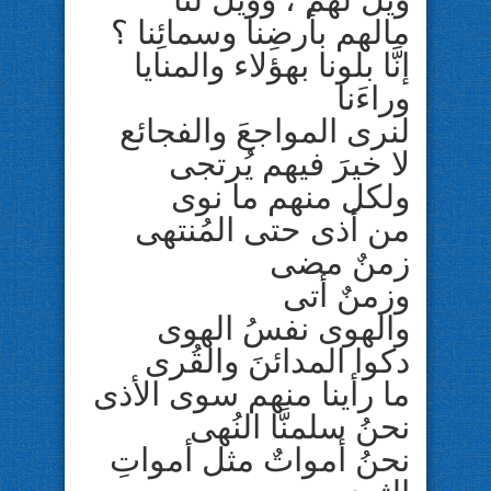
مالهم بأرضِنا وسمائِنا ؟
إنَّا بلونا بهؤلاء والمنايا
وراءَنا
لنرى المواجعَ والفجائع
لا خيرَ فيهم يُرتجى
ولكل منهم ما نوى
من أذى حتى المُنتهى
زمنٌ مضى
وزمنٌ أتى
والهوى نفسُ الهوى
دكوا المدائنَ والقُرى
ما رأينا منهم سوى الأذى
نحنُ سلمنَّا النُهى
نحنُ أمواتٌ مثل أمواتِ