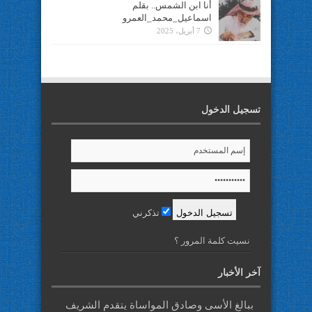
أنا ابن الشمس.. بقلم
اسماعيل_محمد_العمرو
7 أبريل، 2025
تسجيل الدخول
تذكرني
نسيت كلمة المرور ؟
آخر الأخبار
ببالغ الأسى وصادق المواساة يتقدم الشريف