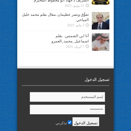
الشريف د.جهاد ابو محفوظ المحترم
15 يونيو، 2025
تفوُّق ونصر عظيمان..مقال بقلم محمد خليل
المياحي
3 مايو، 2025
أنا ابن الشمس.. بقلم
اسماعيل_محمد_العمرو
7 أبريل، 2025
تسجيل الدخول
تذكرني