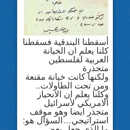
أسقطنا البندقية فسقطنا
كلنا يعلم ان الخيانة
العربية لفلسطين
متجذرة
ولكنها كانت خيانة مقنعة
ومن تحت الطاولات..
وكلنا يعلم ان الانحياز
الامريكي لأسرائيل
متجذر ايضا وهو موقف
استراتيجي…السؤال هو:
ما الذي جعل بعض