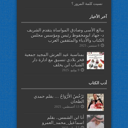
نسيت كلمة المرور ؟
آخر الأخبار
ببالغ الأسى وصادق المواساة يتقدم الشريف
د- جهاد ابومحفوظ رئيس ومؤسس مجلس
الكتاب والأدباء والمثقفين العرب
8 سبتمبر، 2025
بمناسبة عيد العرش المجيد جمعية
فخر بلادي تنسيق مع ادارة دار
الشباب ابن يخلف
9 يوليو، 2025
أدب الكتاب
تَرْخُصُ الأَرْوَاحُ … بقلم حمدي
الطحان
13 أغسطس، 2025
أنا ابن الشمس.. بقلم
اسماعيل_محمد_العمرو
7 أبريل، 2025