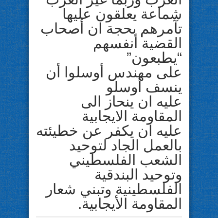
شماعة يعلقون عليها
تآمرهم بحجة ان أصحاب
القضية أنفسهم
“يطبعون”
على مهندس أوسلوا أن
ينسف أوسلو
عليه ان ينحاز الى
المقاومة الايجابية
عليه ان يكفر عن خطيئته
بالعمل الجاد لتوحيد
الشعب الفلسطيني
وتوحيد البندقية
الفلسطينية وتبني شعار
المقاومة الأيجابية.