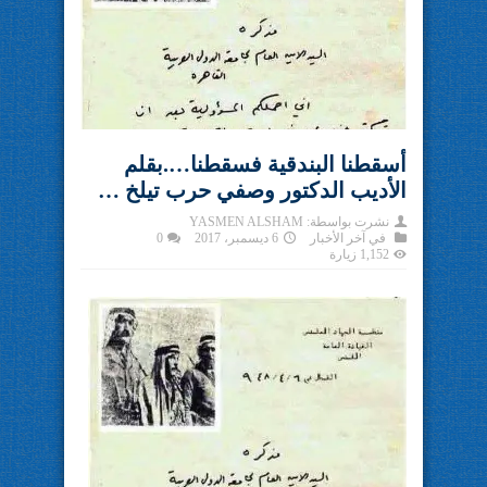
أسقطنا البندقية فسقطنا….بقلم
الأديب الدكتور وصفي حرب تيلخ …
نشرت بواسطة:
YASMEN ALSHAM
في
آخر الأخبار
6 ديسمبر، 2017
0
1,152 زيارة