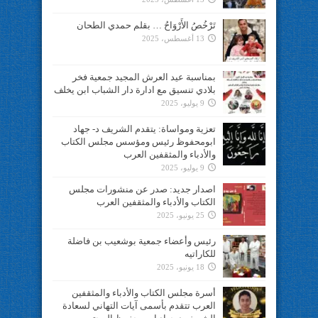
تَرْخُصُ الأَرْوَاحُ … بقلم حمدي الطحان
13 أغسطس، 2025
بمناسبة عيد العرش المجيد جمعية فخر
بلادي تنسيق مع ادارة دار الشباب ابن يخلف
9 يوليو، 2025
تعزية ومواساة: يتقدم الشريف د- جهاد
ابومحفوظ رئيس ومؤسس مجلس الكتاب
والأدباء والمثقفين العرب
9 يوليو، 2025
اصدار جديد: صدر عن منشورات مجلس
الكتاب والأدباء والمثقفين العرب
25 يونيو، 2025
رئيس وأعضاء جمعية بوشعيب بن فاضلة
للكاراتيه
18 يونيو، 2025
أسرة مجلس الكتاب والأدباء والمثقفين
العرب تتقدم بأسمى آيات التهاني لسعادة