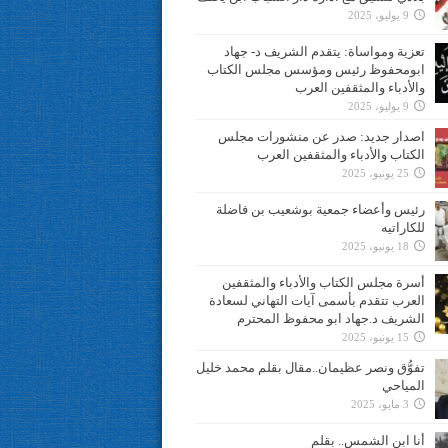
9 يوليو، 2025
تعزية ومواساة: يتقدم الشريف د- جهاد
ابومحفوظ رئيس ومؤسس مجلس الكتاب
والأدباء والمثقفين العرب
9 يوليو، 2025
اصدار جديد: صدر عن منشورات مجلس
الكتاب والأدباء والمثقفين العرب
25 يونيو، 2025
رئيس وأعضاء جمعية بوشعيب بن فاضلة
للكاراتيه
18 يونيو، 2025
أسرة مجلس الكتاب والأدباء والمثقفين
العرب تتقدم بأسمى آيات التهاني لسعادة
الشريف د.جهاد ابو محفوظ المحترم
15 يونيو، 2025
تفوُّق ونصر عظيمان..مقال بقلم محمد خليل
المياحي
3 مايو، 2025
أنا ابن الشمس.. بقلم