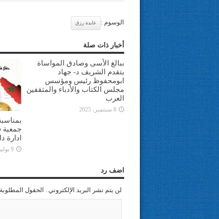
الوسوم :
عايدة رزق
أخبار ذات صلة
ببالغ الأسى وصادق المواساة
يتقدم الشريف د- جهاد
ابومحفوظ رئيس ومؤسس
مجلس الكتاب والأدباء والمثقفين
العرب
8 سبتمبر، 2025
بمناسبة
جمعية ف
ادارة د
9 يوليو، 2025
اضف رد
لن يتم نشر البريد الإلكتروني . الحقول المطلوبة 