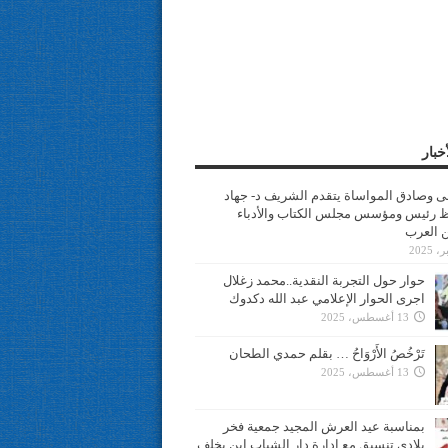
خبار
سى وصادق المواساة يتقدم الشريف د- جهاد
 رئيس ومؤسس مجلس الكتاب والأدباء
ن العرب
حوار حول التجربة النقدية..محمد زغلال
اجرى الحوار الإعلامي عبد الله دكدوك
13 أغسطس، 2025
تَرْخُصُ الأَرْوَاحُ … بقلم حمدي الطحان
13 أغسطس، 2025
بمناسبة عيد العرش المجيد جمعية فخر
بلادي تنسيق مع ادارة دار الشباب ابن يخلف