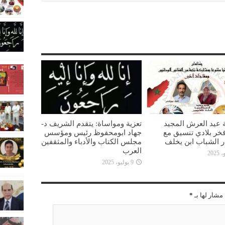
 عيد العرش المجيد
تعزية ومواساة: يتقدم الشريف د-
خر بلادي تنسيق مع
جهاد ابومحفوظ رئيس ومؤسس
ار الشباب ابن يخلف
مجلس الكتاب والأدباء والمثقفين
العرب
9 يوليو، 2025
مشار لها بـ
*