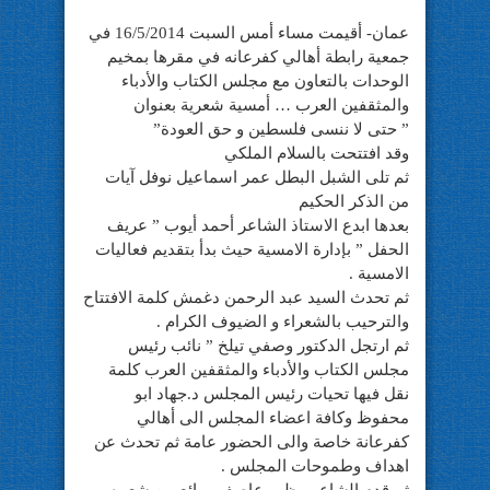
عمان- أقيمت مساء أمس السبت 16/5/2014 في
جمعية رابطة أهالي كفرعانه في مقرها بمخيم
الوحدات بالتعاون مع مجلس الكتاب والأدباء
والمثقفين العرب … أمسية شعرية بعنوان
” حتى لا ننسى فلسطين و حق العودة”
وقد افتتحت بالسلام الملكي
ثم تلى الشبل البطل عمر اسماعيل نوفل آيات
من الذكر الحكيم
بعدها ابدع الاستاذ الشاعر أحمد أيوب ” عريف
الحفل ” بإدارة الامسية حيث بدأ بتقديم فعاليات
الامسية .
ثم تحدث السيد عبد الرحمن دغمش كلمة الافتتاح
والترحيب بالشعراء و الضيوف الكرام .
ثم ارتجل الدكتور وصفي تيلخ ” نائب رئيس
مجلس الكتاب والأدباء والمثقفين العرب كلمة
نقل فيها تحيات رئيس المجلس د.جهاد ابو
محفوظ وكافة اعضاء المجلس الى أهالي
كفرعانة خاصة والى الحضور عامة ثم تحدث عن
اهداف وطموحات المجلس .