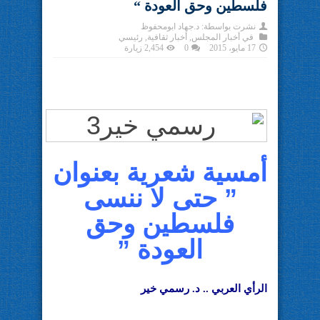
فلسطين وحق العودة “
نشرت بواسطة:
د.جهاد ابومحفوظ
في
أخبار المجلس
,
أخبار ثقافية
,
رئيسي
17 مايو، 2015
0
2,454 زيارة
أمسية شعرية بعنوان
” حتى لا ننسى
فلسطين وحق
العودة ”
الرأي العربي .. د. رسمي خير