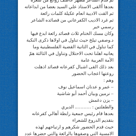
ثم قدم الشاعر مظهر عاصف روائع من شعره
بعدها أالقى الاستاذ علي السيد بعضا من ابداعاته
ثم القت الاديبة انعام عكيلة كلمات رائعة
ثم غرد الاديب الكفرعاني من قصائده الشاعر
رسمي خير
وكان مسك الختام ثلاث قصائد رائعة ابدع فيها
د.وصفي تيلخ حيث تناول في اولاها ذكرى النكبة
كما تناول في الثانية القضية الفلسطينية وما
يعانيه اهلنا تحت الاحتلال وتناول في الثالثة همّ
الأمة العربية عامة
بعد ذلك القى اشبال كفرعانه قصائد اذهلت
روعتها اعجاب الحضور
وهم :
– عمر و عدنان اسماعيل نوف
– نرمين وبيان أحمد أبو شاشية
– يزن دغمش
والطفلتين : ……….. الديري
بعدها قام رئيس جمعية رابطة أهالي كفرعانه
بتقديم الدروع للشعراء
حيث قدم الحضور شكرهم و ارتياحهم لهذه
الامسية التي وصفوها بالرائعة والتي حضرها عدد