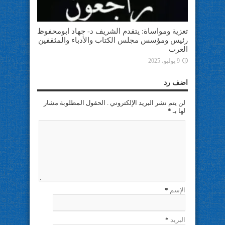
تعزية ومواساة: يتقدم الشريف د- جهاد ابومحفوظ
رئيس ومؤسس مجلس الكتاب والأدباء والمثقفين
العرب
9 يوليو، 2025
اضف رد
لن يتم نشر البريد الإلكتروني . الحقول المطلوبة مشار
لها بـ
*
الإسم
*
البريد
*