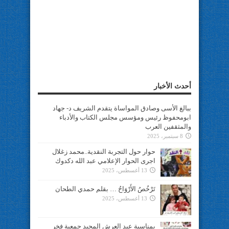
أحدث الأخبار
ببالغ الأسى وصادق المواساة يتقدم الشريف د- جهاد
ابومحفوظ رئيس ومؤسس مجلس الكتاب والأدباء
والمثقفين العرب
8 سبتمبر، 2025
حوار حول التجربة النقدية..محمد زغلال
اجرى الحوار الإعلامي عبد الله دكدوك
13 أغسطس، 2025
تَرْخُصُ الأَرْوَاحُ … بقلم حمدي الطحان
13 أغسطس، 2025
بمناسبة عيد العرش المجيد جمعية فخر