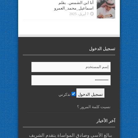
أنا ابن الشمس.. بقلم
اسماعيل_محمد_العمرو
7 أبريل، 2025
تسجيل الدخول
تذكرني
نسيت كلمة المرور ؟
آخر الأخبار
ببالغ الأسى وصادق المواساة يتقدم الشريف