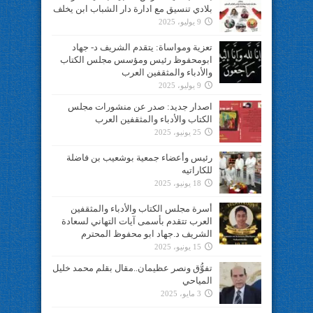
بلادي تنسيق مع ادارة دار الشباب ابن يخلف
9 يوليو، 2025
تعزية ومواساة: يتقدم الشريف د- جهاد
ابومحفوظ رئيس ومؤسس مجلس الكتاب
والأدباء والمثقفين العرب
9 يوليو، 2025
اصدار جديد: صدر عن منشورات مجلس
الكتاب والأدباء والمثقفين العرب
25 يونيو، 2025
رئيس وأعضاء جمعية بوشعيب بن فاضلة
للكاراتيه
18 يونيو، 2025
أسرة مجلس الكتاب والأدباء والمثقفين
العرب تتقدم بأسمى آيات التهاني لسعادة
الشريف د.جهاد ابو محفوظ المحترم
15 يونيو، 2025
تفوُّق ونصر عظيمان..مقال بقلم محمد خليل
المياحي
3 مايو، 2025