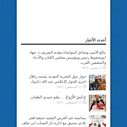
أحدث الأخبار
ببالغ الأسى وصادق المواساة يتقدم الشريف د- جهاد
ابومحفوظ رئيس ومؤسس مجلس الكتاب والأدباء
والمثقفين العرب
8 سبتمبر، 2025
حوار حول التجربة النقدية..محمد زغلال
اجرى الحوار الإعلامي عبد الله دكدوك
13 أغسطس، 2025
تَرْخُصُ الأَرْوَاحُ … بقلم حمدي الطحان
13 أغسطس، 2025
بمناسبة عيد العرش المجيد جمعية فخر
بلادي تنسيق مع ادارة دار الشباب ابن يخلف