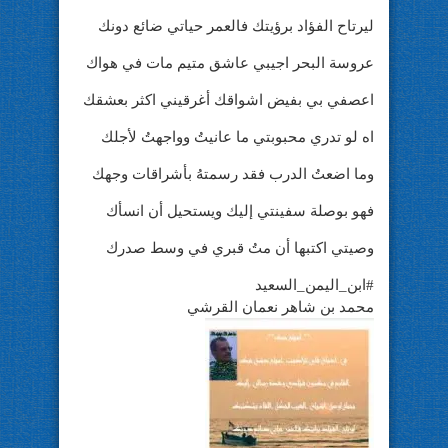
ليرتاح الفؤاد برؤيتك فالعمر حياتي ضائع دونك
عروسة البحر اجيبي عاشق متيم مات في هواك
اعصفي بي بفيض اشواقك أغرقيني اكثر بعشقك
اه لو تدري محبوبتي ما عانيتُ وواجهتُ لأجلك
وما اضعتُ الدرب فقد رسمتهُ بأشراقات وجهك
فهو بوصلة سفينتي إليك ويستحيل أن انسأك
وصيتي اكتبها أن متُ قبري في وسط صدرك
#ابن_اليمن_السعيد
محمد بن شاهر نعمان القرشي