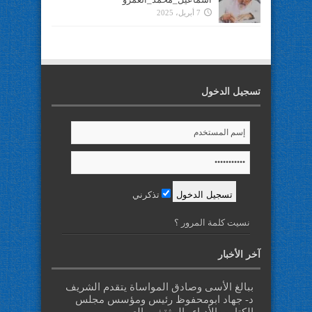
7 أبريل، 2025
تسجيل الدخول
تذكرني
نسيت كلمة المرور ؟
آخر الأخبار
ببالغ الأسى وصادق المواساة يتقدم الشريف
د- جهاد ابومحفوظ رئيس ومؤسس مجلس
الكتاب والأدباء والمثقفين العرب