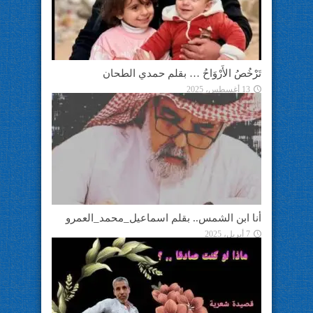
تَرْخُصُ الأَرْوَاحُ … بقلم حمدي الطحان
13 أغسطس، 2025
أنا ابن الشمس.. بقلم اسماعيل_محمد_العمرو
7 أبريل، 2025