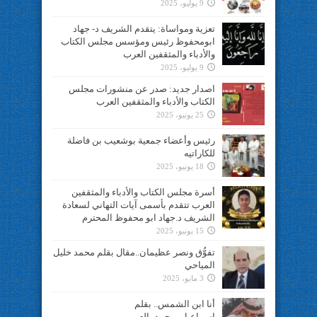
9 يوليو، 2025
تعزية ومواساة: يتقدم الشريف د- جهاد
ابومحفوظ رئيس ومؤسس مجلس الكتاب
والأدباء والمثقفين العرب
9 يوليو، 2025
اصدار جديد: صدر عن منشورات مجلس
الكتاب والأدباء والمثقفين العرب
25 يونيو، 2025
رئيس وأعضاء جمعية بوشعيب بن فاضلة
للكاراتيه
18 يونيو، 2025
أسرة مجلس الكتاب والأدباء والمثقفين
العرب تتقدم بأسمى آيات التهاني لسعادة
الشريف د.جهاد ابو محفوظ المحترم
15 يونيو، 2025
تفوُّق ونصر عظيمان..مقال بقلم محمد خليل
المياحي
3 مايو، 2025
أنا ابن الشمس.. بقلم
اسماعيل_محمد_العمرو