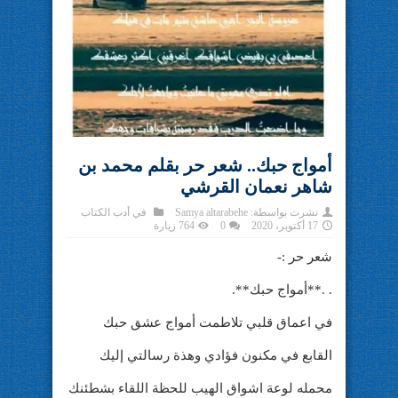
أمواج حبك.. شعر حر بقلم محمد بن
شاهر نعمان القرشي
نشرت بواسطة:
Samya altarabehe
في
أدب الكتاب
17 أكتوبر، 2020
0
764 زيارة
شعر حر :-
. .**أمواج حبك**.
في اعماق قلبي تلاطمت أمواج عشق حبك
القابع في مكنون فؤادي وهذة رسالتي إليك
محمله لوعة اشواق الهيب للحظة اللقاء بشطئنك