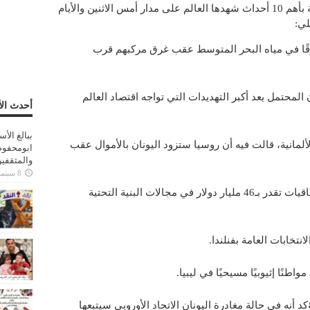
شر موقع “بيزنس إنسايدر” الأمريكي قائمة بأهم 10 أحداث شهدها العالم على مدار أمس الاثنين والأيام
لي:
ير شرعي غرقًا في مياه البحر المتوسط عقب غرق مركبهم قرب
ن المحتمل يعد أكبر التهديدات التي تواجه اقتصاد العالم
أحدث الأ
ببالغ الأ
لألمانية، قالت فيه أن روسيا ستزود اليونان بالأموال عقب
ابومحفوظ
والمثقفي
8 سبتمبر، 2025
الرئيس الصيني يزور باكستان؛ لتوقيع اتفاقيات تقدر بـ46 مليار دولار في مجالات البنية التحتية
تخابات العامة بفنلندا.
 أنه في حالة مغادرة اليونان الاتحاد الأوروبي سيتبعها