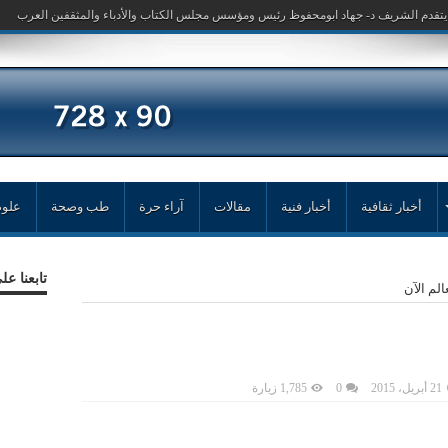
أخبار ثقافية
أخبار فنية
مقالات
آراء حرة
طب وصحة
علوم
تابعنا ع
21 أبريل، 2015
0
1,785 زيارة