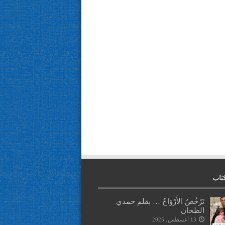
تاب
تَرْخُصُ الأَرْوَاحُ … بقلم حمدي
الطحان
13 أغسطس، 2025