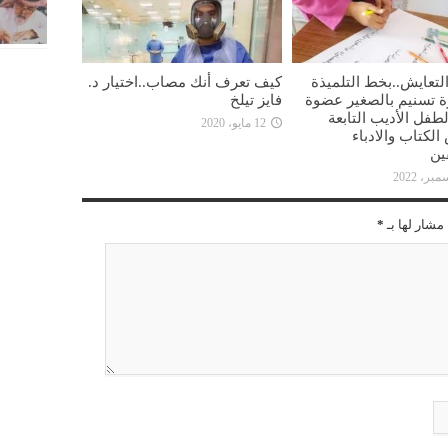
لتعايش..بخط التلميذة
كيف تعرف أنك مصاب..اختيار د.
ة تسنيم بالصغير عضوة
فايز تيلخ
طفل الأديب التابعة
12 مايو، 2020
لكتاب والادباء
ين
مشار لها بـ
*