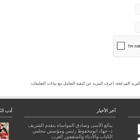
لبريد المزعجة.
اعرف المزيد عن كيفية التعامل مع بيانات التعليقات
آخر الأخبار
أدب الك
ببالغ الأسى وصادق المواساة يتقدم الشريف
د- جهاد ابومحفوظ رئيس ومؤسس مجلس
الكتاب والأدباء والمثقفين العرب