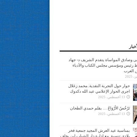
خبار
سى وصادق المواساة يتقدم الشريف د- جهاد
 رئيس ومؤسس مجلس الكتاب والأدباء
ن العرب
حوار حول التجربة النقدية..محمد زغلال
اجرى الحوار الإعلامي عبد الله دكدوك
13 أغسطس، 2025
تَرْخُصُ الأَرْوَاحُ … بقلم حمدي الطحان
13 أغسطس، 2025
بمناسبة عيد العرش المجيد جمعية فخر
بلادي تنسيق مع ادارة دار الشباب ابن يخلف