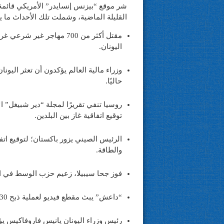
القليلة الماضية، وشملت تلك الأحداث ما ي
مقتل أكثر من 700 مهاجر غ
اليونان.
وزراء مالية العالم يؤكدون أن تعثر اليونا
حاليًا.
روسيا تنفي تقريرًا لمجلة “دير شبيغل” ا
توقيع اتفاقية غاز بين البلدين.
والطاقة.
فوز جحا سيبيلا، زعيم حزب الوسط في الان
“داعش” يبث مقطع فيديو لعملية ذبح 30 مواطنًا إثيوبيًا مسيحيًا في ليبيا.
رئيس وزراء اليونان يانيس فاروفاكيس يؤكد