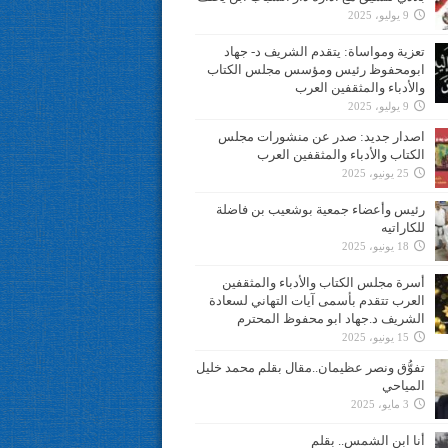
9 يوليو، 2025
تعزية ومواساة: يتقدم الشريف د- جهاد
ابومحفوظ رئيس ومؤسس مجلس الكتاب
والأدباء والمثقفين العرب
9 يوليو، 2025
اصدار جديد: صدر عن منشورات مجلس
الكتاب والأدباء والمثقفين العرب
25 يونيو، 2025
رئيس وأعضاء جمعية بوشعيب بن فاضلة
للكاراتيه
18 يونيو، 2025
أسرة مجلس الكتاب والأدباء والمثقفين
العرب تتقدم بأسمى آيات التهاني لسعادة
الشريف د.جهاد ابو محفوظ المحترم
15 يونيو، 2025
تفوُّق ونصر عظيمان..مقال بقلم محمد خليل
المياحي
3 مايو، 2025
أنا ابن الشمس.. بقلم