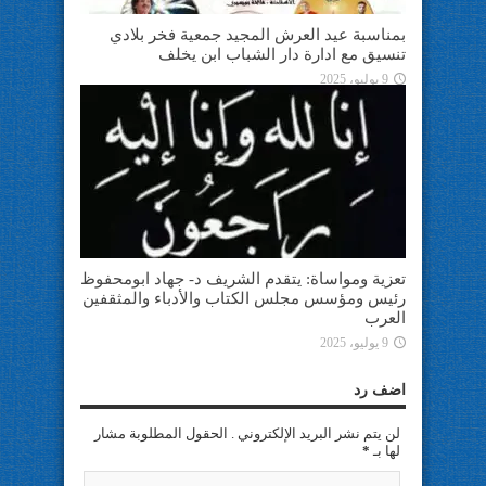
بمناسبة عيد العرش المجيد جمعية فخر بلادي
تنسيق مع ادارة دار الشباب ابن يخلف
9 يوليو، 2025
تعزية ومواساة: يتقدم الشريف د- جهاد ابومحفوظ
رئيس ومؤسس مجلس الكتاب والأدباء والمثقفين
العرب
9 يوليو، 2025
اضف رد
لن يتم نشر البريد الإلكتروني . الحقول المطلوبة مشار
لها بـ
*