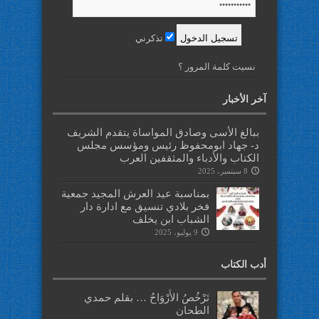
تذكرني
نسيت كلمة المرور ؟
آخر الأخبار
ببالغ الأسى وصادق المواساة يتقدم الشريف
د- جهاد ابومحفوظ رئيس ومؤسس مجلس
الكتاب والأدباء والمثقفين العرب
8 سبتمبر، 2025
بمناسبة عيد العرش المجيد جمعية
فخر بلادي تنسيق مع ادارة دار
الشباب ابن يخلف
9 يوليو، 2025
أدب الكتاب
تَرْخُصُ الأَرْوَاحُ … بقلم حمدي
الطحان