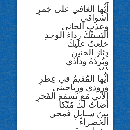
***
أَيُّها الغافي على جَمرِ
أشواقي
وعَذبِ ألحاني
ألَبَستُكَ رِداءَ الوجدِ
خلَعتُ عليكَ
دِثارَ الحنينِ
وبُردَةَ ودادي
***
أيُّها المُقيمُ في عِطرِ
ورودي ورياحيني
الآتي مَع نَسمَةِ الفَجرِ
أضأتُ لكَ مُتّكأً
بينَ سنابِلِ قَمحي
الخضراء