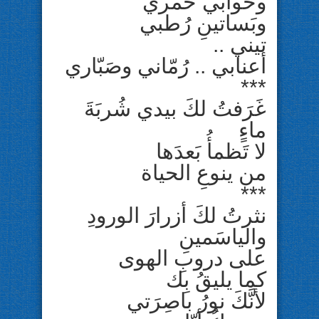
وخوابي خَمري
وبَساتينِ رُطبي
تيني ..
أعنابي .. رُمّاني وصَبّاري
***
غَرَفتُ لكَ بيدي شُربَةَ
ماءٍ
لا تَظمأُ بَعدَها
من ينوعِ الحياة
***
نثرتُ لكَ أزرارَ الورودِ
والياسَمينِ
على دروبِ الهوى
كما يليقُ بِك
لأنَّكَ نورُ باصِرَتي