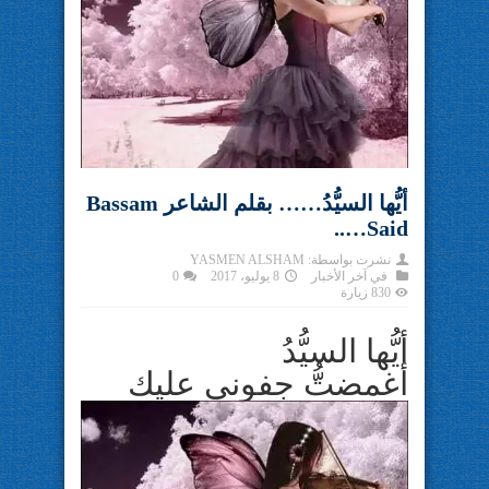
أيُّها السيُّدُ…… بقلم الشاعر Bassam
Said…..
نشرت بواسطة:
YASMEN ALSHAM
في
آخر الأخبار
8 يوليو، 2017
0
830 زيارة
أيُّها السيُّدُ
أغمضتُّ جفوني عليك