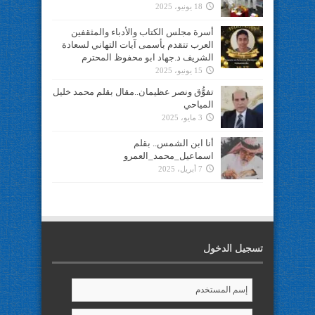
18 يونيو، 2025
أسرة مجلس الكتاب والأدباء والمثقفين
العرب تتقدم بأسمى آيات التهاني لسعادة
الشريف د.جهاد ابو محفوظ المحترم
15 يونيو، 2025
تفوُّق ونصر عظيمان..مقال بقلم محمد خليل
المياحي
3 مايو، 2025
أنا ابن الشمس.. بقلم
اسماعيل_محمد_العمرو
7 أبريل، 2025
تسجيل الدخول