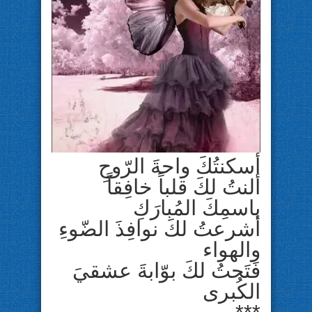
أسكنتُكَ واحةَ الرّوحِ
ألنتُ لكَ قلباً خافِقاً
باسمِكَ المُبارَكِ
أشرعتُ لكَ نوافِذَ الضّوءِ
والهواء
فَتَحتُ لكَ بوّابةَ عشقيَ
الكُبرى