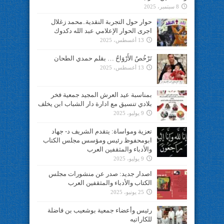
8 سبتمبر، 2025
حوار حول التجربة النقدية..محمد زغلال
اجرى الحوار الإعلامي عبد الله دكدوك
13 أغسطس، 2025
تَرْخُصُ الأَرْوَاحُ … بقلم حمدي الطحان
13 أغسطس، 2025
بمناسبة عيد العرش المجيد جمعية فخر
بلادي تنسيق مع ادارة دار الشباب ابن يخلف
9 يوليو، 2025
تعزية ومواساة: يتقدم الشريف د- جهاد
ابومحفوظ رئيس ومؤسس مجلس الكتاب
والأدباء والمثقفين العرب
9 يوليو، 2025
اصدار جديد: صدر عن منشورات مجلس
الكتاب والأدباء والمثقفين العرب
25 يونيو، 2025
رئيس وأعضاء جمعية بوشعيب بن فاضلة
للكاراتيه