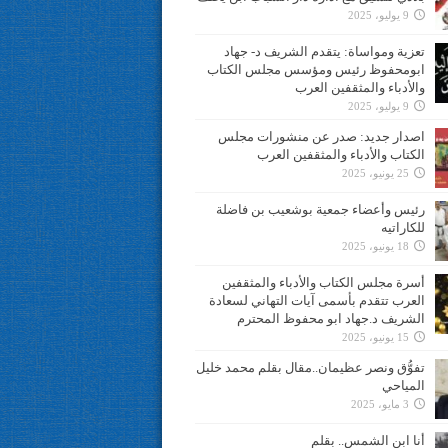
9 يوليو، 2025
تعزية ومواساة: يتقدم الشريف د- جهاد
ابومحفوظ رئيس ومؤسس مجلس الكتاب
والأدباء والمثقفين العرب
9 يوليو، 2025
اصدار جديد: صدر عن منشورات مجلس
الكتاب والأدباء والمثقفين العرب
25 يونيو، 2025
رئيس وأعضاء جمعية بوشعيب بن فاضلة
للكاراتيه
18 يونيو، 2025
أسرة مجلس الكتاب والأدباء والمثقفين
العرب تتقدم بأسمى آيات التهاني لسعادة
الشريف د.جهاد ابو محفوظ المحترم
15 يونيو، 2025
تفوُّق ونصر عظيمان..مقال بقلم محمد خليل
المياحي
3 مايو، 2025
أنا ابن الشمس.. بقلم