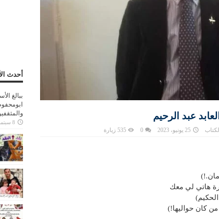
أحدث الأ
ببالغ الأ
ابومحفوظ
والمثقفي
لعابد عبد الرحيم
8 سبتمبر، 2025
لكتاب
25 يونيو، 2023
0
535 زيارة
ان.!)
رة هاتي لي معك
الحكيم)
من كان حواليها!)