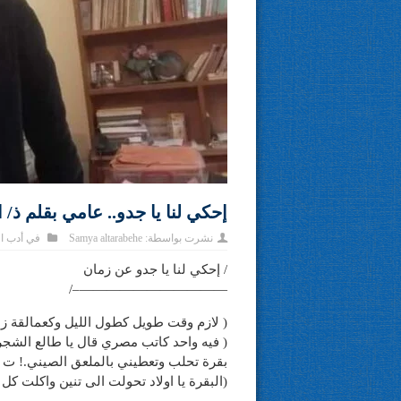
إحكي لنا يا جدو.. عامي بقلم ذ/ ا
نشرت بواسطة:
Samya altarabehe
في
أدب ا
/ إحكي لنا يا جدو عن زمان
———————————–/
( لازم وقت طويل كطول الليل وكعمالقة زم
( فيه واحد كاتب مصري قال يا طالع الشج
بقرة تحلب وتعطيني بالملعق الصيني.! ت 
(البقرة يا اولاد تحولت الى تنين واكلت كل 