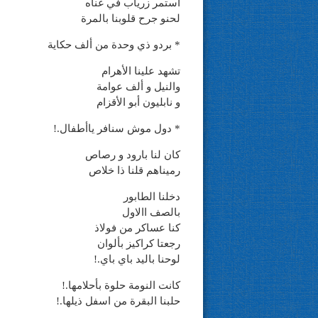
استمر زرياب في غناه
لحنو جرح قلوبنا بالمرة
* بردو ذي وحدة من ألف حكاية
تشهد علينا الأهرام
والنيل و ألف عوامة
و نابليون أبو الأقزام
* دول موش سنافر ياأطفال.!
كان لنا بارود و رصاص
رميناهم قلنا ذا خلاص
دخلنا الطابور
بالصف االاول
كنا عساكر من فولاذ
رجعتا كراكيز بألوان
لوحنا باليد باي باي.!
كانت النومة حلوة بأحلامها.!
حلبنا البقرة من اسفل ذيلها.!