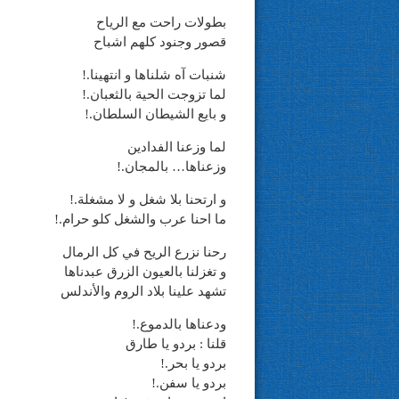
بطولات راحت مع الرياح
قصور وجنود كلهم اشباح
شنبات آه شلناها و انتهينا.!
لما تزوجت الحية بالثعبان.!
و بايع الشيطان السلطان.!
لما وزعنا الفدادين
وزعناها… بالمجان.!
و ارتحنا بلا شغل و لا مشغلة.!
ما احنا عرب والشغل كلو حرام.!
رحنا نزرع الريح في كل الرمال
و تغزلنا بالعيون الزرق عبدناها
تشهد علينا بلاد الروم والأندلس
ودعناها بالدموع.!
قلنا : بردو يا طارق
بردو يا بحر.!
بردو يا سفن.!