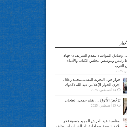
خبار
سى وصادق المواساة يتقدم الشريف د- جهاد
 رئيس ومؤسس مجلس الكتاب والأدباء
ن العرب
حوار حول التجربة النقدية..محمد زغلال
اجرى الحوار الإعلامي عبد الله دكدوك
13 أغسطس، 2025
تَرْخُصُ الأَرْوَاحُ … بقلم حمدي الطحان
13 أغسطس، 2025
بمناسبة عيد العرش المجيد جمعية فخر
بلادي تنسيق مع ادارة دار الشباب ابن يخلف