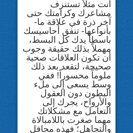
أنت مثلاً تستنزف
مشاعرك وكرامتك حتى
آخر ذرة في علاقة ما-
بأنواعها- تنفق أحاسيسك
باسطاً يدك كل البسط،
مهملاً بذلك حقيقة وجوب
أن تكون العلاقات صحية
صحيحة، لتقعد بعد ذلك
ملوماً محسوراً! ففي
وسط يسعى إلى ملء
البطون دون العقول
والأرواح، يجرك إلى
التعامل مع مشكلاتك
مهما صغرت باللامبالاة
والتجاهل؛ فهذه محافل