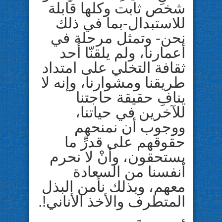
شخص ثابت وكلها قابلة
للاستبدال-بما في ذلك
نحن- وتمثل مرحلة في
أعمارنا، ولم يلقنّا أحد
ثقافة التخلي على امتداد
طريقنا ومشوارنا، وإنه لا
ينافِ حقيقة حاجتنا
للآخرين في حياتنا،
ووجوب أن نمنحهم
حقوقهم على قدرِّ ما
يستحقون، وأنْ لا نحرم
أنفسنا من السعادة
معهم، وبذلك نأمن البذل
المتطرف والأخذ الأناني!.