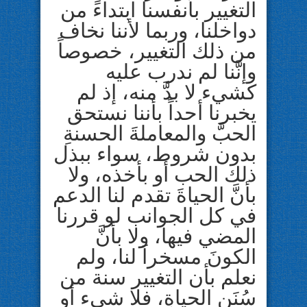
التغيير بأنفسنا ابتداءً من
دواخلنا، وربما لأننا نخاف
من ذلك التغيير، خصوصاً
وإنَّنا لم ندرب عليه
كشيء لا بدَّ منه، إذ لم
يخبرنا أحداً بأننا نستحق
الحبَّ والمعاملةَ الحسنةِ
بدون شروط، سواء ببذل
ذلك الحب أو بأخذه، ولا
بأنَّ الحياةَ تقدم لنا الدعم
في كل الجوانب لو قررنا
المضي فيها، ولا بأنَّ
الكونَ مسخراَ لنا، ولم
نعلم بأن التغيير سنة من
سُنَنِ الحياةِ، فلا شيء أو