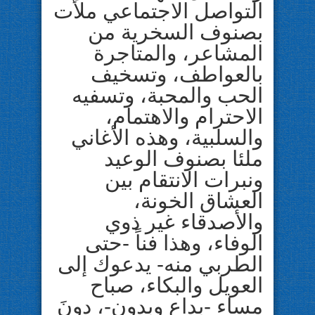
التواصل الاجتماعي ملأت
بصنوف السخرية من
المشاعر، والمتاجرة
بالعواطف، وتسخيف
الحب والمحبة، وتسفيه
الاحترام والاهتمام،
والسلبية، وهذه الأغاني
ملئا بصنوف الوعيد
ونبرات الانتقام بين
العشاق الخونة،
والأصدقاء غير ذوي
الوفاء، وهذا فناً -حتى
الطربي منه- يدعوك إلى
العويل والبكاء، صباح
مساء -بداعٍ وبدون-، دونَ