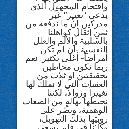
واقتحام المجهول الذي
يدعى “تغيير” غير
مدركين إنَّ ما ندفعه من
ثمنِ إثقال كواهلنا
بالسلبية والألم والعلل
النفسية -إن لم تكن
أمراضاً- أغلى بكثير. نعم
ربما نكون محاطين
بحقيقتين أو ثلاث من
العقبات التي لا نملك لها
تغييراً وزوالاً، لكننا
نحيطها بهالةٍ من الصعاب
الوهمية، ونصّر على
رؤيتها بذلك التهويل،
وكأنَّنا في فلمٍ يسعى