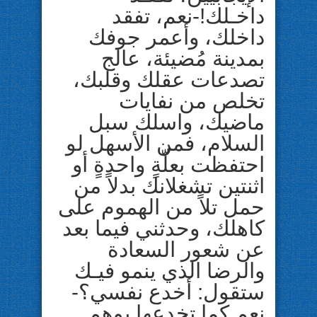
داخـلك!-نعم، تفقد
داخلك، وأعمر جوفك
بمدينة مُضيئة، عالج
تصدعات عقلك وقلبك،
تخلص من نفايات
ماضيك، واسلك سبل
السلام، فمن الأسهل لو
احتفظت بعلّةٍ واحدةٍ أو
اثنتين تشغلانك بدلاً من
حمل تلاً من الهموم على
كاهلك، وحدثني فيما بعد
عن شعور السعادة
والرضا الذي ينمو فيـك
ستقول: أخدع نفسي؟-
نعم كما تخدعها بوهم