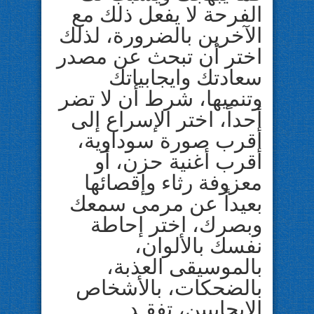
الفرحة لا يفعل ذلك مع
الآخرين بالضرورة، لذلك
اختر أن تبحث عن مصدر
سعادتك وايجابياتك
وتنميها، شرط أن لا تضر
أحداً، اختر الإسراع إلى
أقرب صورة سوداوية،
أقرب أغنية حزن، أو
معزوفة رثاء وإقصائها
بعيداً عن مرمى سمعك
وبصرك، اختر إحاطة
نفسك بالألوان،
بالموسيقى العذبة،
بالضحكات، بالأشخاص
الإيجابيين، تفقـد