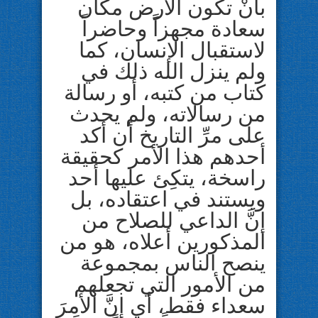
بأنْ تكون الأرض مكان
سعادة مجهزاً وحاضراً
لاستقبال الإنسان، كما
ولم ينزل الله ذلك في
كتاب من كتبه، أو رسالة
من رسالاته، ولم يحدث
على مرِّ التاريخ أن أكد
أحدهم هذا الأمر كحقيقة
راسخة، يتكِئ عليها أحد
ويستند في اعتقاده، بل
إنَّ الداعي للصلاح من
المذكورين أعلاه، هو من
ينصح الناس بمجموعة
من الأمور التي تجعلهم
سعداء فقط، أي إنَّ الأمرَ