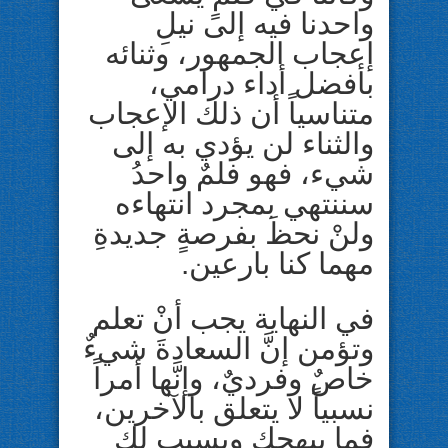
واحدنا فيه إلى نيلِ
إعجاب الجمهور، وثنائه
بأفضل أداء درامي،
متناسياً أن ذلك الإعجاب
والثناء لن يؤدي به إلى
شيء، فهو فلمٌ واحدُ
سننتهي بمجرد انتهاءه
ولنْ نحظَ بفرصةٍ جديدةِ
مهما كنا بارعين.
في النهاية يجب أنْ تعلم
وتؤمن إنَّ السعادةَ شيءٌ
خاصٌ وفرديٌ، وإنَّها أمراً
نسبياً لا يتعلق بالآخرين،
فما يبهجك ويسبب لك