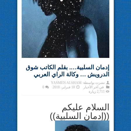
إدمان السلبية…. بقلم الكاتب شوق
الدرويش … وكالة الراي العربي
نشرت بواسطة:
YASMEN ALSHAM
في
آخر الأخبار
18 فبراير، 2018
0
2,711 زيارة
السلام عليكم
((إدمان السلبية))