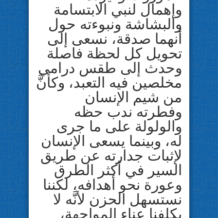
وإهمال لنبي الابتسامة
والبشاشة ونبوءته حول
أنهما صدقة، نسعى إلى
تحويل كل لحظة فاصلة
وحدث إلى طقس درامي
مخلصين فيه التعبد، وكأنَّ
من شيم الإنسان
وفطرته ندب حظه
والولولة على ما جرى
له، وبينما يسعى الإنسان
لإثبات جدارته عن طريق
السير في أكثر الطرق
وعورة نحو أهدافه، لكننا
نستسهل الحزن لأنَّه لا
يكلفنا عناء المواجهة،