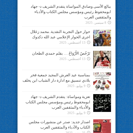
ببالغ الأسى وصادق المواساة يتقدم الشريف د- جهاد
ابومحفوظ رئيس ومؤسس مجلس الكتاب والأدباء
والمثقفين العرب
8 سبتمبر، 2025
حوار حول التجربة النقدية..محمد زغلال
اجرى الحوار الإعلامي عبد الله دكدوك
13 أغسطس، 2025
تَرْخُصُ الأَرْوَاحُ … بقلم حمدي الطحان
13 أغسطس، 2025
بمناسبة عيد العرش المجيد جمعية فخر
بلادي تنسيق مع ادارة دار الشباب ابن يخلف
9 يوليو، 2025
تعزية ومواساة: يتقدم الشريف د- جهاد
ابومحفوظ رئيس ومؤسس مجلس الكتاب
والأدباء والمثقفين العرب
9 يوليو، 2025
اصدار جديد: صدر عن منشورات مجلس
الكتاب والأدباء والمثقفين العرب
25 يونيو، 2025