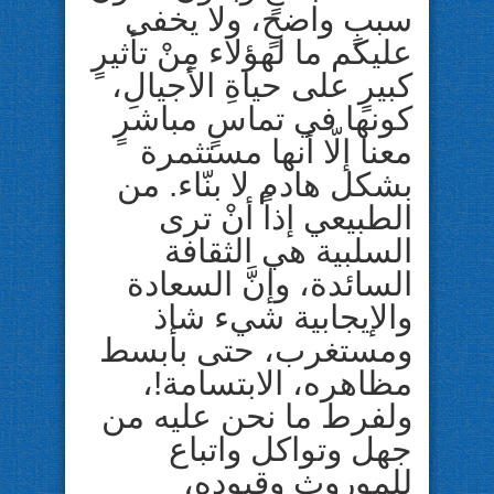
سببٍ واضحٍ، ولا يخفى
عليكم ما لهؤلاء مِنْ تأثيرٍ
كبيرٍ على حياةِ الأجيالِ،
كونها في تماسٍ مباشرٍ
معنا إلّا أنها مستثمرة
بشكل هادم لا بنّاء. من
الطبيعي إذاً أنْ ترى
السلبية هي الثقافة
السائدة، وإنَّ السعادة
والإيجابية شيء شاذ
ومستغرب، حتى بأبسط
مظاهره، الابتسامة!،
ولفرط ما نحن عليه من
جهل وتواكل واتباع
للموروث وقيوده،