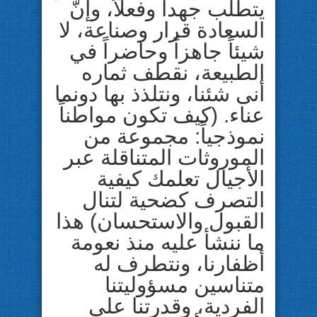
يتطلب جهداً وفعلاً، وإنَّ
السعادة قرار وصناعة، لا
شيئاً جاهزاً وحاضراً في
الطبيعة، نقطف ثماره
أنى شئنا، ونتلذذ بها دونما
عناء. (كيف تكون مواطناً
نموذجياً: مجموعة من
الموروثات المتناقلة عبر
الأجيال تعلمك كيفية
التصرف كضحية لتنال
القبول والاستحسان) هذا
ما ننشأ عليه منذ نعومة
أظفارنا، ونتطرف له
متناسين مسؤوليتنا
الفردية، وقدرتنا على