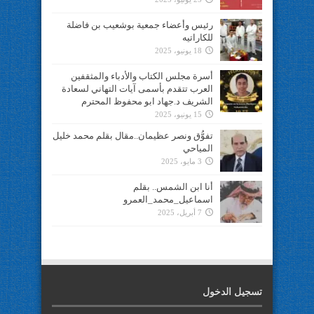
رئيس وأعضاء جمعية بوشعيب بن فاضلة
للكاراتيه
18 يونيو، 2025
أسرة مجلس الكتاب والأدباء والمثقفين
العرب تتقدم بأسمى آيات التهاني لسعادة
الشريف د.جهاد ابو محفوظ المحترم
15 يونيو، 2025
تفوُّق ونصر عظيمان..مقال بقلم محمد خليل
المياحي
3 مايو، 2025
أنا ابن الشمس.. بقلم
اسماعيل_محمد_العمرو
7 أبريل، 2025
تسجيل الدخول