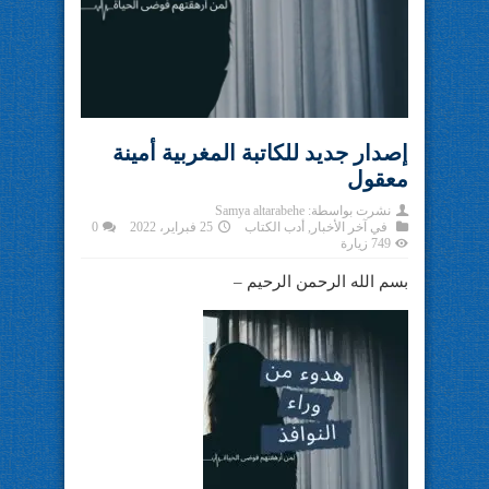
إصدار جديد للكاتبة المغربية أمينة
معقول
نشرت بواسطة:
Samya altarabehe
في
آخر الأخبار
,
أدب الكتاب
25 فبراير، 2022
0
749 زيارة
بسم الله الرحمن الرحيم –