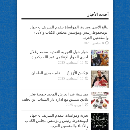
أحدث الأخبار
ببالغ الأسى وصادق المواساة يتقدم الشريف د- جهاد
ابومحفوظ رئيس ومؤسس مجلس الكتاب والأدباء
والمثقفين العرب
8 سبتمبر، 2025
حوار حول التجربة النقدية..محمد زغلال
اجرى الحوار الإعلامي عبد الله دكدوك
13 أغسطس، 2025
تَرْخُصُ الأَرْوَاحُ … بقلم حمدي الطحان
13 أغسطس، 2025
بمناسبة عيد العرش المجيد جمعية فخر
بلادي تنسيق مع ادارة دار الشباب ابن يخلف
9 يوليو، 2025
تعزية ومواساة: يتقدم الشريف د- جهاد
ابومحفوظ رئيس ومؤسس مجلس الكتاب
والأدباء والمثقفين العرب