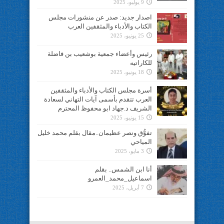
9 يوليو، 2025
اصدار جديد: صدر عن منشورات مجلس
الكتاب والأدباء والمثقفين العرب
25 يونيو، 2025
رئيس وأعضاء جمعية بوشعيب بن فاضلة
للكاراتيه
18 يونيو، 2025
أسرة مجلس الكتاب والأدباء والمثقفين
العرب تتقدم بأسمى آيات التهاني لسعادة
الشريف د.جهاد ابو محفوظ المحترم
15 يونيو، 2025
تفوُّق ونصر عظيمان..مقال بقلم محمد خليل
المياحي
3 مايو، 2025
أنا ابن الشمس.. بقلم
اسماعيل_محمد_العمرو
7 أبريل، 2025