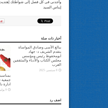
وأجدنى فى كل فصل إلى شواطئك إهتديت
إيناس السيد
أخبار ذات صلة
ببالغ الأسى وصادق المواساة
يتقدم الشريف د- جهاد
ابومحفوظ رئيس ومؤسس
مجلس الكتاب والأدباء والمثقفين
العرب
8 سبتمبر، 2025
بمناسبة
جمعية ف
ادارة د
9 يوليو، 2025
اضف رد