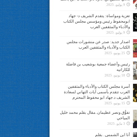
9 يوليو، 2025
تعزية ومواساة: يتقدم الشريف د- جهاد
ابومحفوظ رئيس ومؤسس مجلس الكتاب
والأدباء والمثقفين العرب
9 يوليو، 2025
اصدار جديد: صدر عن منشورات مجلس
الكتاب والأدباء والمثقفين العرب
25 يونيو، 2025
رئيس وأعضاء جمعية بوشعيب بن فاضلة
للكاراتيه
18 يونيو، 2025
أسرة مجلس الكتاب والأدباء والمثقفين
العرب تتقدم بأسمى آيات التهاني لسعادة
الشريف د.جهاد ابو محفوظ المحترم
15 يونيو، 2025
تفوُّق ونصر عظيمان..مقال بقلم محمد خليل
المياحي
3 مايو، 2025
أنا ابن الشمس.. بقلم