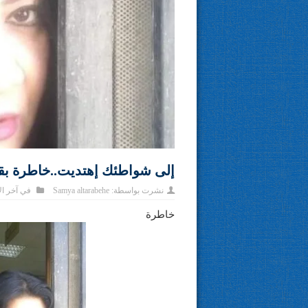
إلى شواطئك إهتديت..خاطرة بقل
نشرت بواسطة:
Samya altarabehe
في
آخر ال
خاطرة