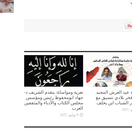
 عيد العرش المجيد
تعزية ومواساة: يتقدم الشريف د-
خر بلادي تنسيق مع
جهاد ابومحفوظ رئيس ومؤسس
ار الشباب ابن يخلف
مجلس الكتاب والأدباء والمثقفين
العرب
9 يوليو، 2025