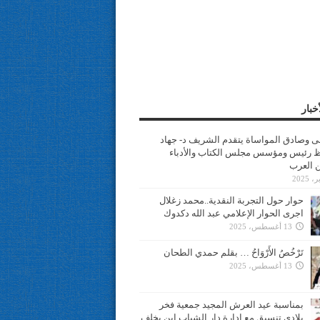
خبار
سى وصادق المواساة يتقدم الشريف د- جهاد
 رئيس ومؤسس مجلس الكتاب والأدباء
ن العرب
حوار حول التجربة النقدية..محمد زغلال
اجرى الحوار الإعلامي عبد الله دكدوك
13 أغسطس، 2025
تَرْخُصُ الأَرْوَاحُ … بقلم حمدي الطحان
13 أغسطس، 2025
بمناسبة عيد العرش المجيد جمعية فخر
بلادي تنسيق مع ادارة دار الشباب ابن يخلف