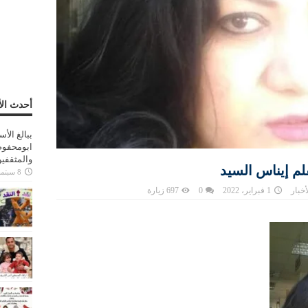
أحدث الأ
ببالغ الأ
ابومحفوظ
والمثقفي
م إيناس السيد
8 سبتمبر، 2025
أخبار
1 فبراير، 2022
0
697 زيارة