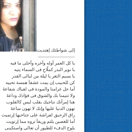
إلى شواطئك إهتديت
————————-
يا كل العمر أوله وآخره وأحلى ما فيه
يا نوير البدر كملّاحِ فى السماء يتيه
يا بسيم الثغر يا ليلة من ليالى القدر
كن للحبيب إن يمت عشقاَ همسة تحييه
أما حل غرامنا والمودة فى لقياك شفاعةَ
ولا تتيمنا بك والشوق فى فؤادك وداعةَ
هنا إمرأتك تناجيك بقلب ليس كالقلوب
تهون الدنيا عليها وإنك لا تهون ساعةَ
راق الرحيق لفراشة على جناحيها إرتميت
أما للغصين يلثم وريفاَ تروه مما إرتويت
يلوح الدفء للطيور أن تعالى واستكينى