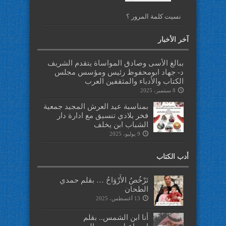
نسيت كلمة المرور ؟
آخر الأخبار
ببالغ الأسى وصادق المواساة يتقدم الشريف
د- جهاد ابومحفوظ رئيس ومؤسس مجلس
الكتاب والأدباء والمثقفين العرب
8 سبتمبر، 2025
بمناسبة عيد العرش المجيد جمعية
فخر بلادي تنسيق مع ادارة دار
الشباب ابن يخلف
9 يوليو، 2025
أدب الكتاب
تَرْخُصُ الأَرْوَاحُ … بقلم حمدي
الطحان
13 أغسطس، 2025
أنا ابن الشمس.. بقلم