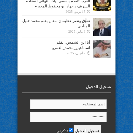
العرب تتقدم بأسمى آيات التهاني لسعادة
الشريف د.جهاد ابو محفوظ المحترم
15 يونيو، 2025
تفوُّق ونصر عظيمان..مقال بقلم محمد خليل
المياحي
3 مايو، 2025
أنا ابن الشمس.. بقلم
اسماعيل_محمد_العمرو
7 أبريل، 2025
تسجيل الدخول
تذكرني