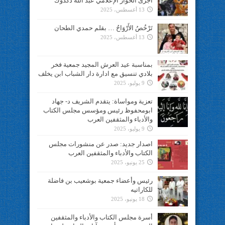
اجرى الحوار الإعلامي عبد الله دكدوك
13 أغسطس، 2025
تَرْخُصُ الأَرْوَاحُ … بقلم حمدي الطحان
13 أغسطس، 2025
بمناسبة عيد العرش المجيد جمعية فخر
بلادي تنسيق مع ادارة دار الشباب ابن يخلف
9 يوليو، 2025
تعزية ومواساة: يتقدم الشريف د- جهاد
ابومحفوظ رئيس ومؤسس مجلس الكتاب
والأدباء والمثقفين العرب
9 يوليو، 2025
اصدار جديد: صدر عن منشورات مجلس
الكتاب والأدباء والمثقفين العرب
25 يونيو، 2025
رئيس وأعضاء جمعية بوشعيب بن فاضلة
للكاراتيه
18 يونيو، 2025
أسرة مجلس الكتاب والأدباء والمثقفين