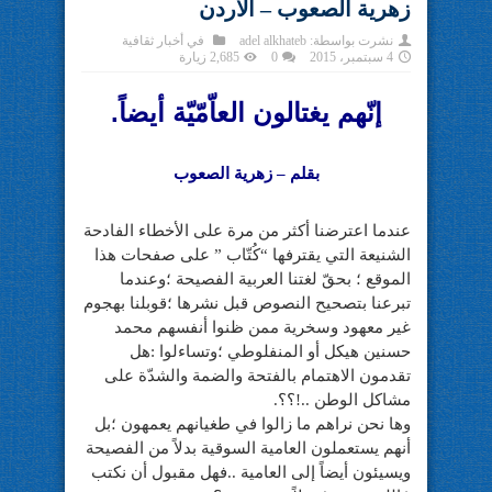
زهرية الصعوب – الاردن
نشرت بواسطة:
adel alkhateb
في
أخبار ثقافية
4 سبتمبر، 2015
0
2,685 زيارة
إنّهم يغتالون العاّمّيّة أيضاً.
بقلم – زهرية الصعوب
عندما اعترضنا أكثر من مرة على الأخطاء الفادحة
الشنيعة التي يقترفها “كُتّاب ” على صفحات هذا
الموقع ؛ بحقّ لغتنا العربية الفصيحة ؛وعندما
تبرعنا بتصحيح النصوص قبل نشرها ؛قوبلنا بهجوم
غير معهود وسخرية ممن ظنوا أنفسهم محمد
حسنين هيكل أو المنفلوطي ؛وتساءلوا :هل
تقدمون الاهتمام بالفتحة والضمة والشدّة على
مشاكل الوطن ..!؟؟.
وها نحن نراهم ما زالوا في طغيانهم يعمهون ؛بل
أنهم يستعملون العامية السوقية بدلاً من الفصيحة
ويسيئون أيضاً إلى العامية ..فهل مقبول أن نكتب