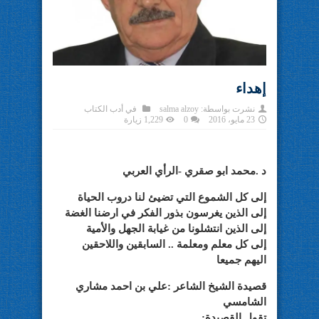
إهداء
نشرت بواسطة:
salma alzoy
في
أدب الكتاب
23 مايو، 2016
0
1,229 زيارة
د .محمد ابو صقري -الرأي العربي
إلى كل الشموع التي تضيئ لنا دروب الحياة
إلى الذين يغرسون بذور الفكر في ارضنا الغضة
إلى الذين انتشلونا من غيابة الجهل والأمية
إلى كل معلم ومعلمة .. السابقين واللاحقين
اليهم جميعا
قصيدة الشيخ الشاعر :علي بن احمد مشاري
الشامسي
تقول القصيدة: