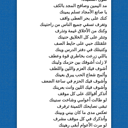
مد اليمين وصافح المجد بالكف
يا صانع الأمجاد تسلم يمينك
كنك على بحر العطى واقف
وتغرف تسقي جميع الناس من راحتينك
وكنك من الأخلاق غيمة وتذرف
وتنثر على كل الخلايق حنينك
علقتلك حبي على حايط الصف
وكتبتلك في دفتر الدرس وينك
ياللي زرعت بخاطري قوة وعطف
لا زلت أشوفك بين حزمك ولينك
أشوف فيك العزم واللين واللطف
وألمح شعاع الحب يبرق بعينك
وأشوف فيك الحزم في ساعة الضعف
وأشوف فيك اللين وانت بعرينك
أتذكر أقوالك على كل موقف
لو طالت أعوامي وشاخت سنينك
تبقى نصايحك الثمينة ترفرف
تعكس مدى ما كان بيني وبينك
وأتذكرك في كل موقف مشرف
لو مرت الأعوام أبقى رهينك