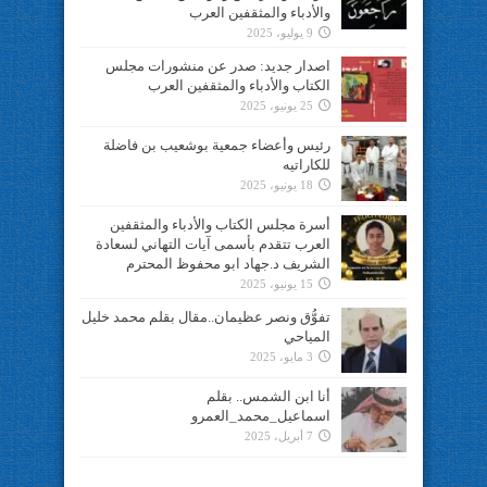
والأدباء والمثقفين العرب
9 يوليو، 2025
اصدار جديد: صدر عن منشورات مجلس
الكتاب والأدباء والمثقفين العرب
25 يونيو، 2025
رئيس وأعضاء جمعية بوشعيب بن فاضلة
للكاراتيه
18 يونيو، 2025
أسرة مجلس الكتاب والأدباء والمثقفين
العرب تتقدم بأسمى آيات التهاني لسعادة
الشريف د.جهاد ابو محفوظ المحترم
15 يونيو، 2025
تفوُّق ونصر عظيمان..مقال بقلم محمد خليل
المياحي
3 مايو، 2025
أنا ابن الشمس.. بقلم
اسماعيل_محمد_العمرو
7 أبريل، 2025