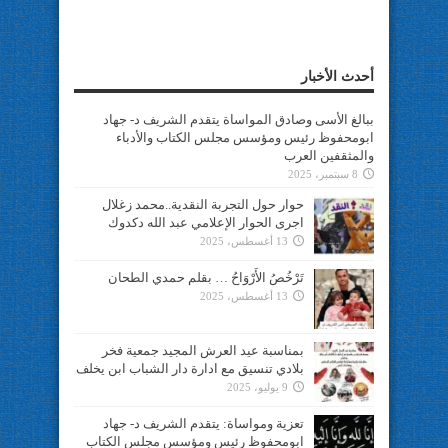
أحدث الأخبار
ببالغ الأسى وصادق المواساة يتقدم الشريف د- جهاد
ابومحفوظ رئيس ومؤسس مجلس الكتاب والأدباء
والمثقفين العرب
8 سبتمبر، 2025
حوار حول التجربة النقدية..محمد زغلال
اجرى الحوار الإعلامي عبد الله دكدوك
13 أغسطس، 2025
تَرْخُصُ الأَرْوَاحُ … بقلم حمدي الطحان
13 أغسطس، 2025
بمناسبة عيد العرش المجيد جمعية فخر
بلادي تنسيق مع ادارة دار الشباب ابن يخلف
9 يوليو، 2025
تعزية ومواساة: يتقدم الشريف د- جهاد
ابومحفوظ رئيس ومؤسس مجلس الكتاب