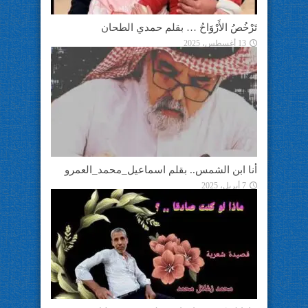
تَرْخُصُ الأَرْوَاحُ … بقلم حمدي الطحان
13 أغسطس، 2025
أنا ابن الشمس.. بقلم اسماعيل_محمد_العمرو
7 أبريل، 2025