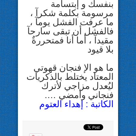
بنفسك و إبتسامة
مرسومة بكلمة شكرآ ،
ما عرفت الفشل يومآ ،
فالفشل أن تبقى سارحآ
مقيدآ ، أما أنا فمتحررةٌ
بلا قيود
ما هو الإ فنجان قهوتي
المعتاد يختلط بالذكريات
ليُعدل مزاجي لأترك
فنجاني وأمضي ….
الكاتبة : إهداء العتوم