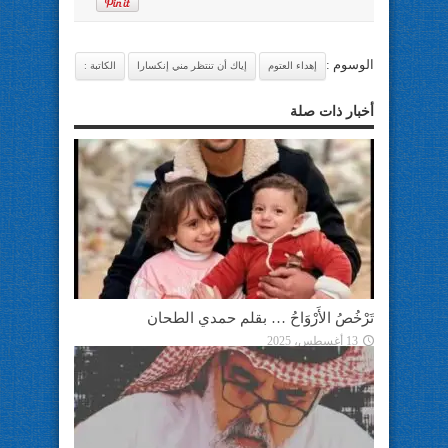
الوسوم :
إهداء العتوم
إياك أن تنتظر مني إنكسارا
الكاتبة :
أخبار ذات صلة
تَرْخُصُ الأَرْوَاحُ … بقلم حمدي الطحان
13 أغسطس، 2025