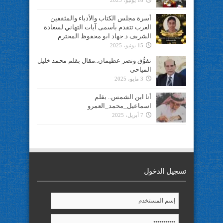
18 يونيو، 2025
أسرة مجلس الكتاب والأدباء والمثقفين
العرب تتقدم بأسمى آيات التهاني لسعادة
الشريف د.جهاد ابو محفوظ المحترم
15 يونيو، 2025
تفوُّق ونصر عظيمان..مقال بقلم محمد خليل
المياحي
3 مايو، 2025
أنا ابن الشمس.. بقلم
اسماعيل_محمد_العمرو
7 أبريل، 2025
تسجيل الدخول