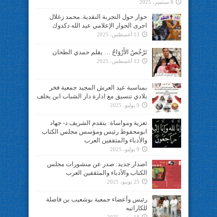
8 سبتمبر، 2025
حوار حول التجربة النقدية..محمد زغلال
اجرى الحوار الإعلامي عبد الله دكدوك
13 أغسطس، 2025
تَرْخُصُ الأَرْوَاحُ … بقلم حمدي الطحان
13 أغسطس، 2025
بمناسبة عيد العرش المجيد جمعية فخر
بلادي تنسيق مع ادارة دار الشباب ابن يخلف
9 يوليو، 2025
تعزية ومواساة: يتقدم الشريف د- جهاد
ابومحفوظ رئيس ومؤسس مجلس الكتاب
والأدباء والمثقفين العرب
9 يوليو، 2025
اصدار جديد: صدر عن منشورات مجلس
الكتاب والأدباء والمثقفين العرب
25 يونيو، 2025
رئيس وأعضاء جمعية بوشعيب بن فاضلة
للكاراتيه