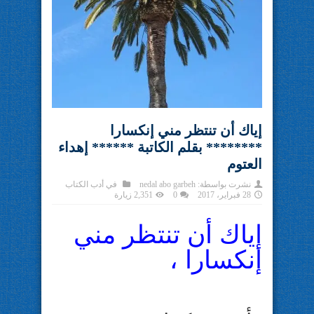
إياك أن تنتظر مني إنكسارا
******** بقلم الكاتبة ****** إهداء
العتوم
نشرت بواسطة:
nedal abo garbeh
في
أدب الكتاب
28 فبراير، 2017
0
2,351 زيارة
إياك أن تنتظر مني
إنكسارا ،