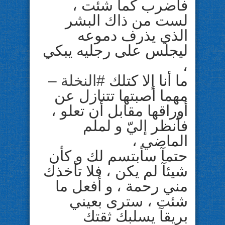
فأضرب كما شئت ،
لست من ذاك البشر
الذي يذرف دموعه
ليجلس على رجليه يبكي
،
ما أنا إلا كتلك
#
النخلة
–
مهما أصبتها تتنازل عن
أوراقها مقابل أن تعلو ،
فأنظر إليّ و لملم
الماضي ،
حتمآ سأبتسم لك و كأن
شيئآ لم يكن ، فلا تأخذك
مني رحمة ، و أفعل ما
شئت ، سترى بعيني
بريقآ يسلبك ثقتك