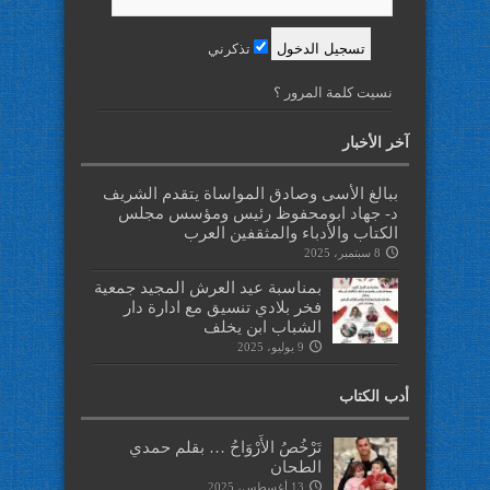
تذكرني
نسيت كلمة المرور ؟
آخر الأخبار
ببالغ الأسى وصادق المواساة يتقدم الشريف
د- جهاد ابومحفوظ رئيس ومؤسس مجلس
الكتاب والأدباء والمثقفين العرب
8 سبتمبر، 2025
بمناسبة عيد العرش المجيد جمعية
فخر بلادي تنسيق مع ادارة دار
الشباب ابن يخلف
9 يوليو، 2025
أدب الكتاب
تَرْخُصُ الأَرْوَاحُ … بقلم حمدي
الطحان
13 أغسطس، 2025