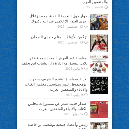
والمثقفين العرب
8 سبتمبر، 2025
حوار حول التجربة النقدية..محمد زغلال
اجرى الحوار الإعلامي عبد الله دكدوك
13 أغسطس، 2025
تَرْخُصُ الأَرْوَاحُ … بقلم حمدي الطحان
13 أغسطس، 2025
بمناسبة عيد العرش المجيد جمعية فخر
بلادي تنسيق مع ادارة دار الشباب ابن يخلف
9 يوليو، 2025
تعزية ومواساة: يتقدم الشريف د- جهاد
ابومحفوظ رئيس ومؤسس مجلس الكتاب
والأدباء والمثقفين العرب
9 يوليو، 2025
اصدار جديد: صدر عن منشورات مجلس
الكتاب والأدباء والمثقفين العرب
25 يونيو، 2025
رئيس وأعضاء جمعية بوشعيب بن فاضلة