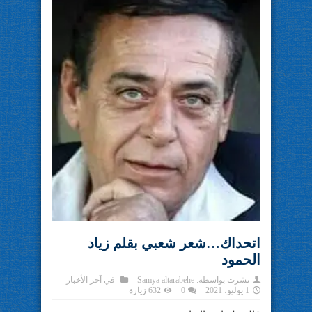
اتحداك…شعر شعبي بقلم زياد
الحمود
نشرت بواسطة:
Samya altarabehe
في
آخر الأخبار
1 يوليو، 2021
0
632 زيارة