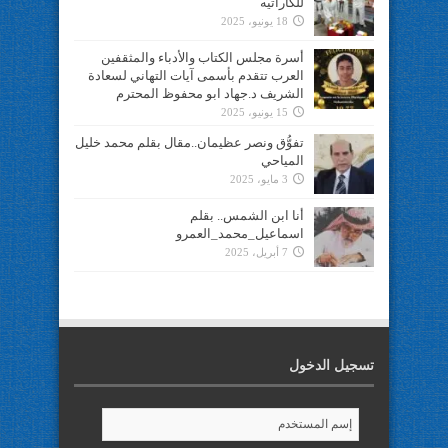
للكاراتيه
18 يونيو، 2025
أسرة مجلس الكتاب والأدباء والمثقفين
العرب تتقدم بأسمى آيات التهاني لسعادة
الشريف د.جهاد ابو محفوظ المحترم
15 يونيو، 2025
تفوُّق ونصر عظيمان..مقال بقلم محمد خليل
المياحي
3 مايو، 2025
أنا ابن الشمس.. بقلم
اسماعيل_محمد_العمرو
7 أبريل، 2025
تسجيل الدخول