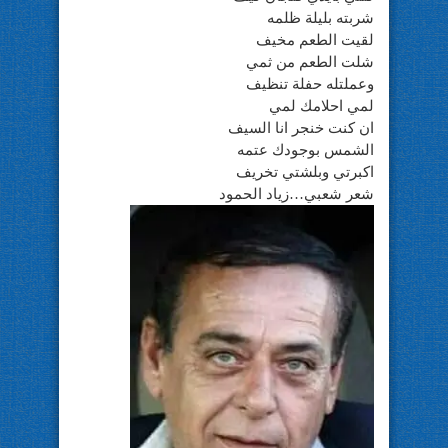
شربته بليلة ظلمه
لقيت الطعم مخيف
شلت الطعم من ثمي
وعملتله حفلة تنظيف
لمي احلامك لمي
ان كنت خنجر انا السيف
الشمس بوجودك عتمه
اكبرتي وبلشتي تخريف
شعر شعبي…زياد الحمود