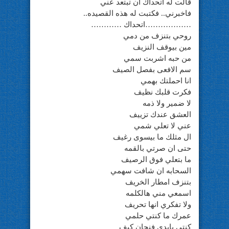
قالت له اتحداك ان تبتعد عني
فاخبرني.. فكتبت له هذه القصيده..
………………اتحداك …………
روحي بتنزف من دمي
مين بيوقف النزيف
من حبه اشربت سمي
سم الافعى بفصل الصيف
انا احملتك بهمي
فكرت قلبك نظيف
لا ضمير ولا ذمه
العشق عندك تزييف
عني لا تعلي شمي
ال مثلك ما بيسوى رغيف
حتى ان صرتي بالقمه
ما بتعلي فوق الرصيف
السحابه ان شافت سهمي
بتنزف امطار الخريف
اسمعي مني هالكلمه
ولا تفكري انها تحريف
عمرك ما كنتي حلمي
كنتي بايدي فنجان كيف