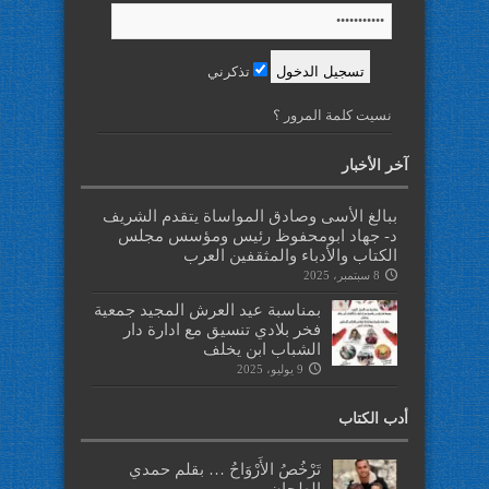
تذكرني
نسيت كلمة المرور ؟
آخر الأخبار
ببالغ الأسى وصادق المواساة يتقدم الشريف
د- جهاد ابومحفوظ رئيس ومؤسس مجلس
الكتاب والأدباء والمثقفين العرب
8 سبتمبر، 2025
بمناسبة عيد العرش المجيد جمعية
فخر بلادي تنسيق مع ادارة دار
الشباب ابن يخلف
9 يوليو، 2025
أدب الكتاب
تَرْخُصُ الأَرْوَاحُ … بقلم حمدي
الطحان