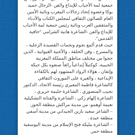
جمعية لمة الأحباب للإبداع والفن -الزجال حميد
بوكا وعضوة إتحاد زجالات المغرب ونائبة الأمين
العام للصالون الثقافي لمجلس الكتاب والأدباء
والمثقفين العرب ونائبة رئيس جمعية لمة الأحباب
للإبداع والفن -الشاعرة هانية الشرامي “حافية
القدمين”.
حيث قدم ألمع نجوم ونجمات القصيدة الزجلية ،
والمسرح ، وفن الحلقة ، والأغنية الغيوانية ، الذين
حجوا من مختلف مناطق المملكة المغربية
الحبيبة، كوكتيلاً إبداعياً رائعاً صنعوه بكل حبكة
وإتقان ، هؤلاء الرواد المشهود لهم بالكفاءة
الإبداعية ، والغيرة على الموروث الثقافي
كالشاعرة فاطمة المعيزي رئيسة الاتحاد، الدكتور
نجيب المنصوري ، الشاعرة حليمة حريري ،
الشاعرة إلهام زكي ، الشاعرة والفنانة التشكيلية
نعيمة أوهمو، من مدينة مراكش منطقة الحوز.
– الشاعر سعيد بازين الجيداني من مدينة آسفي
منطقة عبدة .
– الشاعرة مليكة فتح الإسلام من مدينة اليوسفية
منطقة حمر.