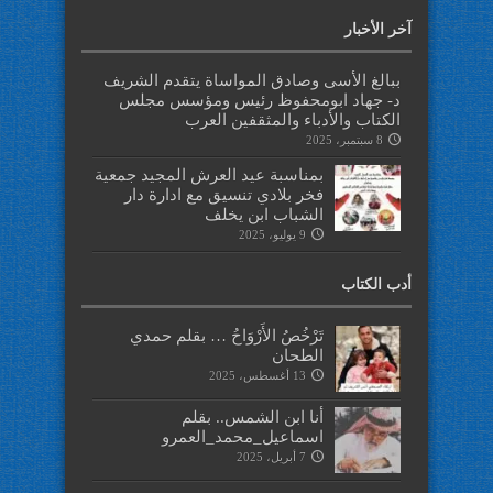
آخر الأخبار
ببالغ الأسى وصادق المواساة يتقدم الشريف
د- جهاد ابومحفوظ رئيس ومؤسس مجلس
الكتاب والأدباء والمثقفين العرب
8 سبتمبر، 2025
بمناسبة عيد العرش المجيد جمعية
فخر بلادي تنسيق مع ادارة دار
الشباب ابن يخلف
9 يوليو، 2025
أدب الكتاب
تَرْخُصُ الأَرْوَاحُ … بقلم حمدي
الطحان
13 أغسطس، 2025
أنا ابن الشمس.. بقلم
اسماعيل_محمد_العمرو
7 أبريل، 2025