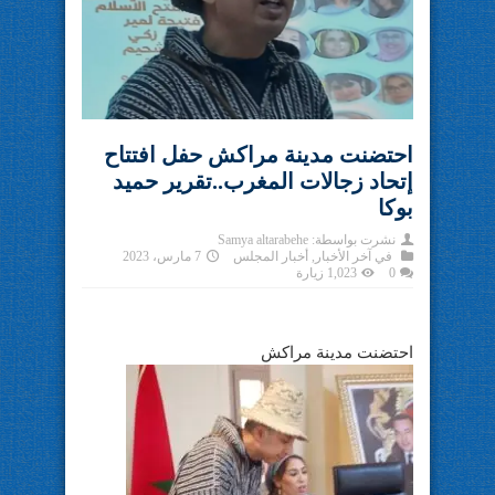
احتضنت مدينة مراكش حفل افتتاح
إتحاد زجالات المغرب..تقرير حميد
بوكا
نشرت بواسطة:
Samya altarabehe
في
آخر الأخبار
,
أخبار المجلس
7 مارس، 2023
0
1,023 زيارة
احتضنت مدينة مراكش