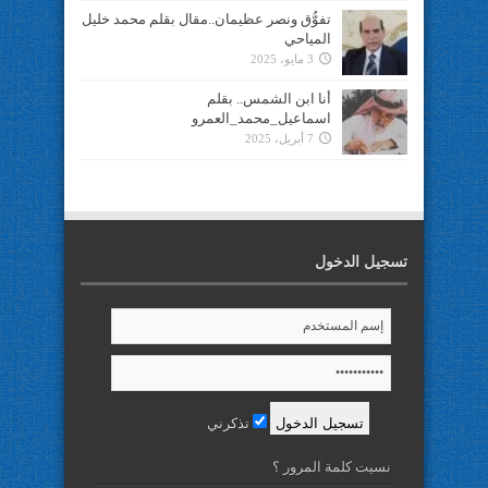
تفوُّق ونصر عظيمان..مقال بقلم محمد خليل
المياحي
3 مايو، 2025
أنا ابن الشمس.. بقلم
اسماعيل_محمد_العمرو
7 أبريل، 2025
تسجيل الدخول
تذكرني
نسيت كلمة المرور ؟