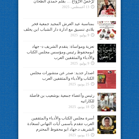
تَرْخُصُ الأَرْوَاحُ … بقلم حمدي الطحان
13 أغسطس، 2025
بمناسبة عيد العرش المجيد جمعية فخر
بلادي تنسيق مع ادارة دار الشباب ابن يخلف
9 يوليو، 2025
تعزية ومواساة: يتقدم الشريف د- جهاد
ابومحفوظ رئيس ومؤسس مجلس الكتاب
والأدباء والمثقفين العرب
9 يوليو، 2025
اصدار جديد: صدر عن منشورات مجلس
الكتاب والأدباء والمثقفين العرب
25 يونيو، 2025
رئيس وأعضاء جمعية بوشعيب بن فاضلة
للكاراتيه
18 يونيو، 2025
أسرة مجلس الكتاب والأدباء والمثقفين
العرب تتقدم بأسمى آيات التهاني لسعادة
الشريف د.جهاد ابو محفوظ المحترم
15 يونيو، 2025