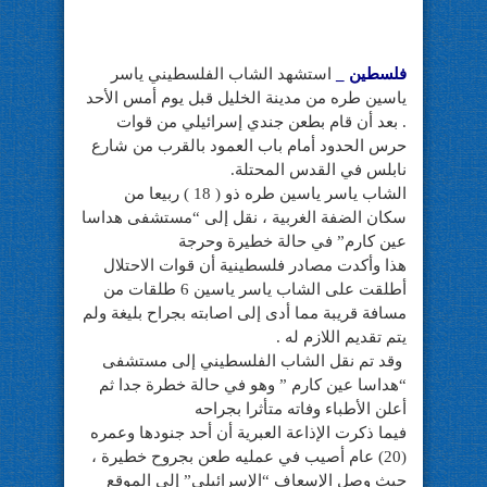
فلسطين _
استشهد الشاب الفلسطيني ياسر
ياسين طره من مدينة الخليل قبل يوم أمس الأحد
. بعد أن قام بطعن جندي إسرائيلي من قوات
حرس الحدود أمام باب
العمود بالقرب من شارع
نابلس في القدس المحتلة.
الشاب ياسر ياسين طره ذو ( 18 ) ربيعا من
سكان الضفة الغربية ، نقل إلى “مستشفى هداسا
عين كارم” في حالة خطيرة وحرجة
هذا وأكدت مصادر فلسطينية أن قوات الاحتلال
أطلقت على الشاب ياسر ياسين 6 طلقات من
مسافة قريبة مما أدى إلى اصابته بجراح بليغة ولم
يتم تقديم اللازم له .
وقد تم نقل الشاب الفلسطيني إلى مستشفى
“هداسا عين كارم ” وهو في حالة خطرة جدا ثم
أعلن الأطباء وفاته متأثرا بجراحه
فيما ذكرت الإذاعة العبرية أن أحد جنودها وعمره
(20) عام أصيب في عمليه طعن بجروح خطيرة ،
حيث وصل الإسعاف “الإسرائيلي” إلى الموقع