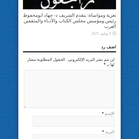
تعزية ومواساة: يتقدم الشريف د- جهاد ابومحفوظ
رئيس ومؤسس مجلس الكتاب والأدباء والمثقفين
العرب
9 يوليو، 2025
اضف رد
لن يتم نشر البريد الإلكتروني . الحقول المطلوبة مشار
لها بـ
*
الإسم
*
البريد
*