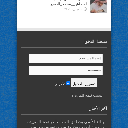
اسماعيل_محمد_العمرو
7 أبريل، 2025
تسجيل الدخول
تذكرني
نسيت كلمة المرور ؟
آخر الأخبار
ببالغ الأسى وصادق المواساة يتقدم الشريف
د- جهاد ابومحفوظ رئيس ومؤسس مجلس