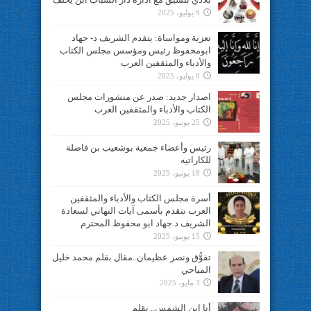
9 يوليو، 2025
تعزية ومواساة: يتقدم الشريف د- جهاد
ابومحفوظ رئيس ومؤسس مجلس الكتاب
والأدباء والمثقفين العرب
9 يوليو، 2025
اصدار جديد: صدر عن منشورات مجلس
الكتاب والأدباء والمثقفين العرب
25 يونيو، 2025
رئيس وأعضاء جمعية بوشعيب بن فاضلة
للكاراتيه
18 يونيو، 2025
أسرة مجلس الكتاب والأدباء والمثقفين
العرب تتقدم بأسمى آيات التهاني لسعادة
الشريف د.جهاد ابو محفوظ المحترم
15 يونيو، 2025
تفوُّق ونصر عظيمان..مقال بقلم محمد خليل
المياحي
3 مايو، 2025
أنا ابن الشمس.. بقلم