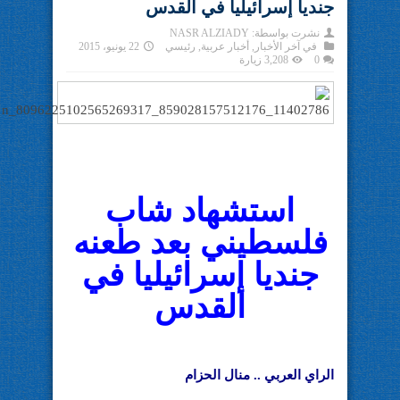
جنديا إسرائيليا في القدس
نشرت بواسطة:
NASR ALZIADY
في
آخر الأخبار
,
أخبار عربية
,
رئيسي
22 يونيو، 2015
0
3,208 زيارة
استشهاد شاب
فلسطيني بعد طعنه
جنديا إسرائيليا في
القدس
الراي العربي .. منال الحزام