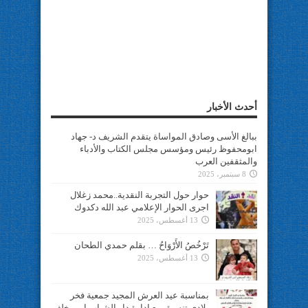
أحدث الأخبار
ببالغ الأسى وصادق المواساة يتقدم الشريف د- جهاد
ابومحفوظ رئيس ومؤسس مجلس الكتاب والأدباء
والمثقفين العرب
8 سبتمبر، 2025
حوار حول التجربة النقدية..محمد زغلال
اجرى الحوار الإعلامي عبد الله دكدوك
13 أغسطس، 2025
تَرْخُصُ الأَرْوَاحُ … بقلم حمدي الطحان
13 أغسطس، 2025
بمناسبة عيد العرش المجيد جمعية فخر
بلادي تنسيق مع ادارة دار الشباب ابن يخلف