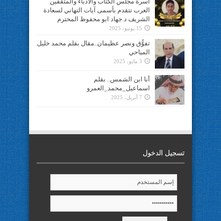
أسرة مجلس الكتاب والأدباء والمثقفين
العرب تتقدم بأسمى آيات التهاني لسعادة
الشريف د.جهاد ابو محفوظ المحترم
15 يونيو، 2025
تفوُّق ونصر عظيمان..مقال بقلم محمد خليل
المياحي
3 مايو، 2025
أنا ابن الشمس.. بقلم
اسماعيل_محمد_العمرو
7 أبريل، 2025
تسجيل الدخول