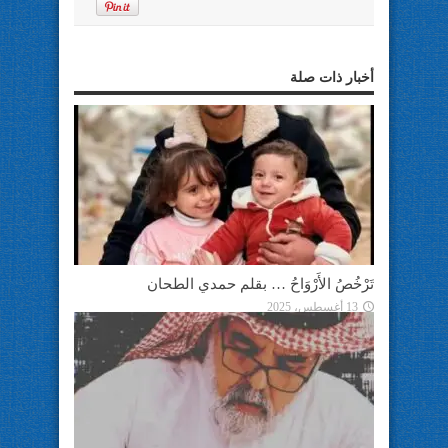
أخبار ذات صلة
تَرْخُصُ الأَرْوَاحُ … بقلم حمدي الطحان
13 أغسطس، 2025