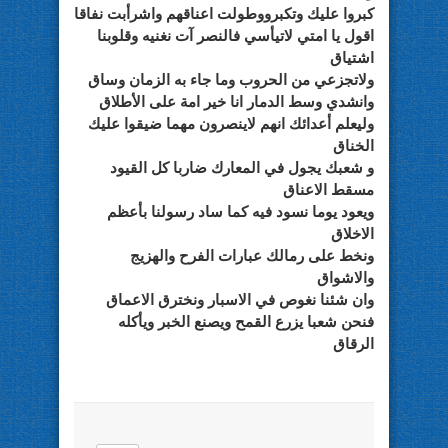
كبروا عليك وتكبرووطولت اعناقهم واشرأبت نفاقا
اقول يا امتي لاتيأسي فالنصر آت نغنيه وقلوبنا
اشتياق
ولاتجزعي من الحروب وما جاء به الزمان وساق
وانشدي وسط الدمار انا خير امة على الأطلاق
وليعلم أعدائك انهم لاينصرون مهما ضيقوا عليك
الخناق
و شعبك يجول في المعارك ضاربا كل القيود
مسقط الاعناق
ويعود يوما نسود فيه كما ساد رسولنا بأعظم
الاخلاق
ونخط على رمالك عبارات الفرح والهزيج
والاشواق
وان شئنا نغوص في الاسبار ونخترق الاعماق
فنحن شعبا يزرع القمح ويصنع الخبر ويأكله
الرقاق