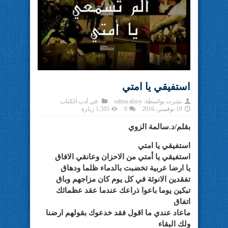
استفيقي يا امتي
نشرت بواسطة:
salma alzoy
في
أدب الكتاب
19 نوفمبر، 2016
0
1,595 زيارة
بقلم/د.سالمة الزوي
استفيقي يا امتي
استفيقي يا أمتي من الاحزان وعانقي الافاق
يا ارضا عربية تخضبت بالدماء ظلما ودهاق
تفقدين الانوثة في كل يوم كان مزاجهم وباق
تبكين يوما باعوا ذراعك عندما عقد عظمائك
اتفاق
ماعاد عندي ما اقول فقد خدعوك بقولهم ارضنا
ولك البقاء