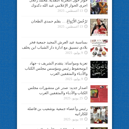
حوار حول التجربة النقدية..محمد زغلال
اجرى الحوار الإعلامي عبد الله دكدوك
13 أغسطس، 2025
تَرْخُصُ الأَرْوَاحُ … بقلم حمدي الطحان
13 أغسطس، 2025
بمناسبة عيد العرش المجيد جمعية فخر
بلادي تنسيق مع ادارة دار الشباب ابن يخلف
9 يوليو، 2025
تعزية ومواساة: يتقدم الشريف د- جهاد
ابومحفوظ رئيس ومؤسس مجلس الكتاب
والأدباء والمثقفين العرب
9 يوليو، 2025
اصدار جديد: صدر عن منشورات مجلس
الكتاب والأدباء والمثقفين العرب
25 يونيو، 2025
رئيس وأعضاء جمعية بوشعيب بن فاضلة
للكاراتيه
18 يونيو، 2025