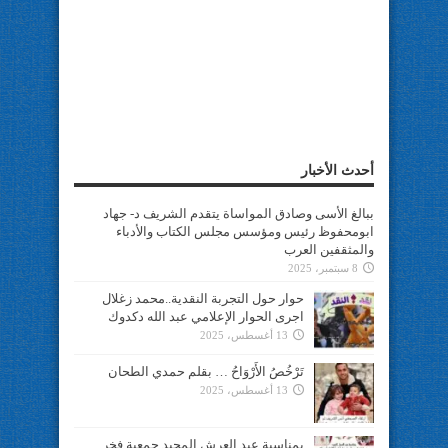
أحدث الأخبار
ببالغ الأسى وصادق المواساة يتقدم الشريف د- جهاد
ابومحفوظ رئيس ومؤسس مجلس الكتاب والأدباء
والمثقفين العرب
8 سبتمبر، 2025
حوار حول التجربة النقدية..محمد زغلال
اجرى الحوار الإعلامي عبد الله دكدوك
13 أغسطس، 2025
تَرْخُصُ الأَرْوَاحُ … بقلم حمدي الطحان
13 أغسطس، 2025
بمناسبة عيد العرش المجيد جمعية فخر