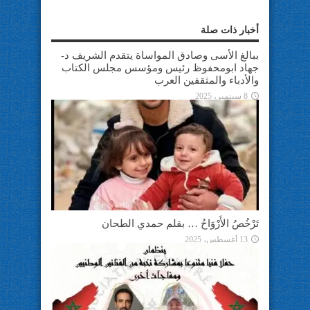
أخبار ذات صلة
ببالغ الأسى وصادق المواساة يتقدم الشريف د-
جهاد ابومحفوظ رئيس ومؤسس مجلس الكتاب
والأدباء والمثقفين العرب
8 سبتمبر، 2025
تَرْخُصُ الأَرْوَاحُ … بقلم حمدي الطحان
13 أغسطس، 2025