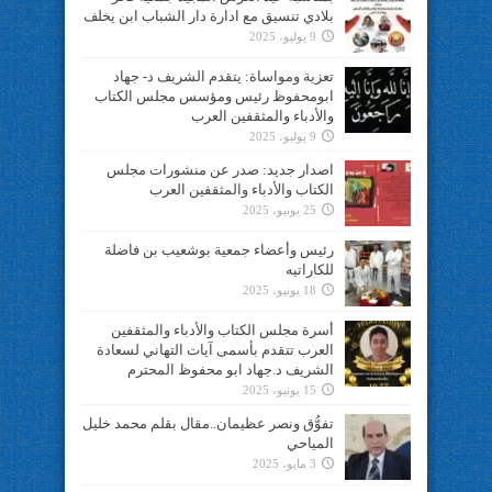
بلادي تنسيق مع ادارة دار الشباب ابن يخلف
9 يوليو، 2025
تعزية ومواساة: يتقدم الشريف د- جهاد
ابومحفوظ رئيس ومؤسس مجلس الكتاب
والأدباء والمثقفين العرب
9 يوليو، 2025
اصدار جديد: صدر عن منشورات مجلس
الكتاب والأدباء والمثقفين العرب
25 يونيو، 2025
رئيس وأعضاء جمعية بوشعيب بن فاضلة
للكاراتيه
18 يونيو، 2025
أسرة مجلس الكتاب والأدباء والمثقفين
العرب تتقدم بأسمى آيات التهاني لسعادة
الشريف د.جهاد ابو محفوظ المحترم
15 يونيو، 2025
تفوُّق ونصر عظيمان..مقال بقلم محمد خليل
المياحي
3 مايو، 2025