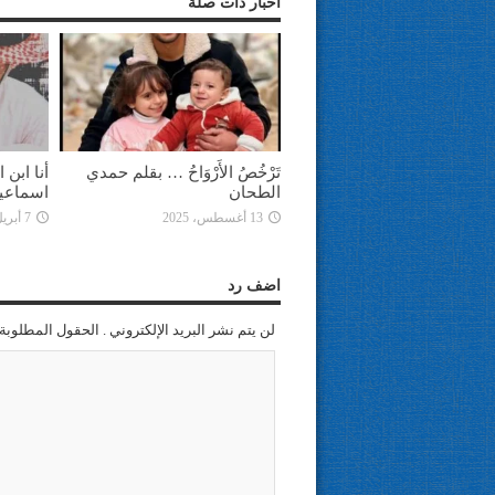
أخبار ذات صلة
تَرْخُصُ الأَرْوَاحُ … بقلم حمدي
أنا ابن
الطحان
اسماعي
13 أغسطس، 2025
7 أبريل، 2025
اضف رد
لن يتم نشر البريد الإلكتروني . الحقول المطلوبة 