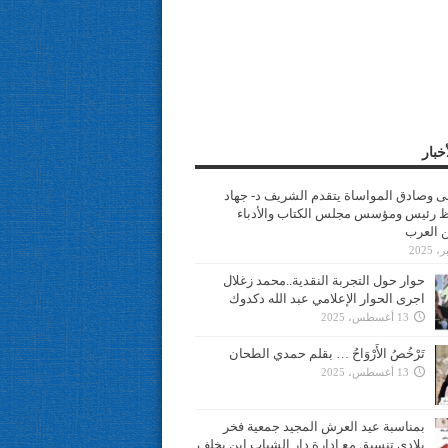
خبار
سى وصادق المواساة يتقدم الشريف د- جهاد
 رئيس ومؤسس مجلس الكتاب والأدباء
ن العرب
حوار حول التجربة النقدية..محمد زغلال
اجرى الحوار الإعلامي عبد الله دكدوك
13 أغسطس، 2025
تَرْخُصُ الأَرْوَاحُ … بقلم حمدي الطحان
13 أغسطس، 2025
بمناسبة عيد العرش المجيد جمعية فخر
بلادي تنسيق مع ادارة دار الشباب ابن يخلف