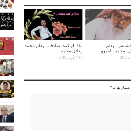
 الشمس.. بقلم
ماذا لو كنت صادقا… بقلم محمد
ل_محمد_العمرو
زغلال محمد
7 أبريل، 2025
مشار لها بـ
*