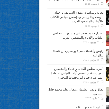
9 يوليو، 2025
تعزية ومواساة: يتقدم الشريف د- جهاد
ابومحفوظ رئيس ومؤسس مجلس الكتاب
والأدباء والمثقفين العرب
9 يوليو، 2025
اصدار جديد: صدر عن منشورات مجلس
الكتاب والأدباء والمثقفين العرب
25 يونيو، 2025
رئيس وأعضاء جمعية بوشعيب بن فاضلة
للكاراتيه
18 يونيو، 2025
أسرة مجلس الكتاب والأدباء والمثقفين
العرب تتقدم بأسمى آيات التهاني لسعادة
الشريف د.جهاد ابو محفوظ المحترم
15 يونيو، 2025
تفوُّق ونصر عظيمان..مقال بقلم محمد خليل
المياحي
3 مايو، 2025
أنا ابن الشمس.. بقلم