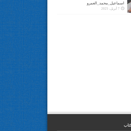
اسماعيل_محمد_العمرو
7 أبريل، 2025
تاب