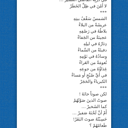
لا أمْنَ في ظِلِّ الخَطَرْ
***
الشمسُ سَقْفُ بيتِهِ
عريشَةٌ من البلاءْ
بلاطُهُ في رَصْفِهِ
عجينَةٌ من الجَفاءْ
دِثارُهُ في ليلِهِ
دفيئَةٌ من السَّماءْ
وِسادُهُ في نَوْمِهِ
نُعومَةٌ من العَراءْ
غِذاؤُهُ من جوعِهِ
في أيِّ صُبْحٍ أو مَساءْ
الكبرياءُ والحَجَرْ
***
لكن صوتاً خانَهُ !
صوتُ الذينَ صَوْتُهُمْ
كما الشَخيرْ …
أَمْ أنَّ لَحْنَهُ صَفيرْ …
حَسِبْتُهُ صوتَ البَقَرْ!
طَعامُهُمْ ؟