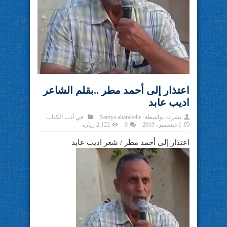
اعتذار إلى أحمد مطر ..بقلم الشاعر
اديب عابد
نشرت بواسطة:
Samya altarabehe
في
أدب الكتاب
1 ديسمبر، 2019
0
2,122 زيارة
اعتذار إلى أحمد مطر / شعر اديب عابد