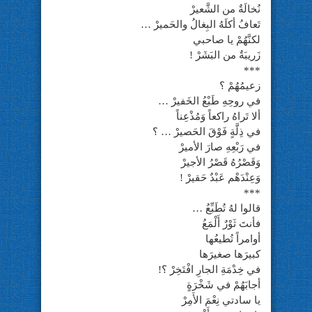
نُخالَةٌ من الشَّعيرْ
تَعافُ أكلَهُ البِغالُ والحَميرْ …
لكنَّهُمْ يا صاحبي
زَريبَةٌ من البَشَرْ !
***
زعيمُهُمْ ؟
في روحِهِ طَبْعُ الخَفيرْ …
ألا تَراهُ راكعاً وَمُذْعِناً
في ذِلَّةٍ فَوْقَ الحَصيرْ … ؟
في رَبْعِهِ صارَ الأميرْ
وَقَصْرُهُ قَصْرُ الأجيرْ
وَعِنْدَهْم عَبْدٌ حَقيرْ !
***
قالوا لهُ تُطَبِّعُ …
فأنتَ ثَوْرٌ أَلْمَعُ
أوامراً تُطيعُها
كبيرَها صغيرَها
في خِدْمَةِ الجارِ افْتَخِرْ ؟!
أجابَهُمْ في شَخْرَةٍ
يا سادتي نِعْمَ الأَمِرْ