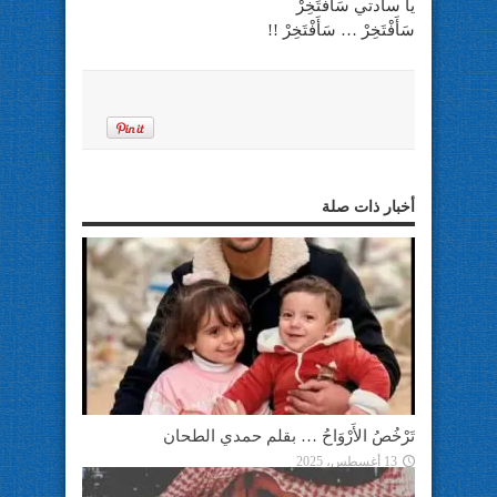
يا سادتي سَأَفْتَخِرْ
سَأَفْتَخِرْ … سَأَفْتَخِرْ !!
أخبار ذات صلة
تَرْخُصُ الأَرْوَاحُ … بقلم حمدي الطحان
13 أغسطس، 2025