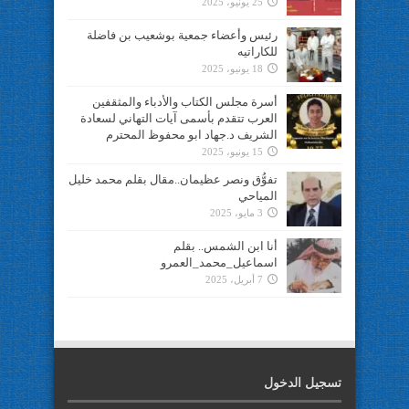
25 يونيو، 2025
رئيس وأعضاء جمعية بوشعيب بن فاضلة
للكاراتيه
18 يونيو، 2025
أسرة مجلس الكتاب والأدباء والمثقفين
العرب تتقدم بأسمى آيات التهاني لسعادة
الشريف د.جهاد ابو محفوظ المحترم
15 يونيو، 2025
تفوُّق ونصر عظيمان..مقال بقلم محمد خليل
المياحي
3 مايو، 2025
أنا ابن الشمس.. بقلم
اسماعيل_محمد_العمرو
7 أبريل، 2025
تسجيل الدخول