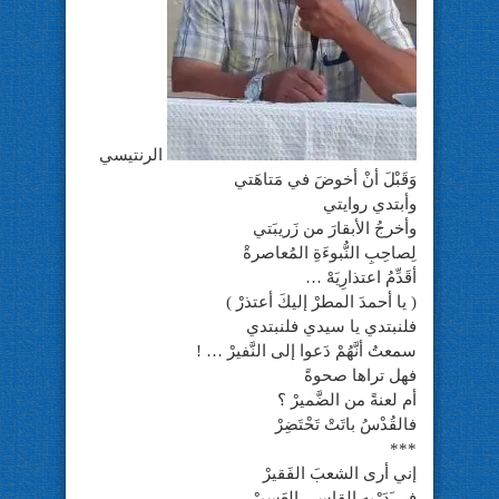
الرنتيسي
وَقَبْلَ أنْ أخوضَ في مَتاهَتي
وأبتدي روايتي
وأخرجُ الأبقارَ من زَريبَتي
لِصاحِبِ النُّبوءَةِ المُعاصرةْ
أقَدِّمُ اعتذارِيَهْ …
( يا أحمدَ المطرْ إليكَ أعتذرْ )
فلنبتدي يا سيدي فلنبتدي
سمعتُ أنَّهُمْ دَعوا إلى النَّفيرْ … !
فهل تراها صحوةً
أم لعنةً من الضَّميرْ ؟
فالقُدْسُ باتَتْ تَحْتَضِرْ
***
إني أرى الشعبَ الفَقيرْ
في َدَرْبِه القاسي العَسيرْ …