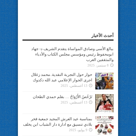
أحدث الأخبار
ببالغ الأسى وصادق المواساة يتقدم الشريف د- جهاد
ابومحفوظ رئيس ومؤسس مجلس الكتاب والأدباء
والمثقفين العرب
8 سبتمبر، 2025
حوار حول التجربة النقدية..محمد زغلال
اجرى الحوار الإعلامي عبد الله دكدوك
13 أغسطس، 2025
تَرْخُصُ الأَرْوَاحُ … بقلم حمدي الطحان
13 أغسطس، 2025
بمناسبة عيد العرش المجيد جمعية فخر
بلادي تنسيق مع ادارة دار الشباب ابن يخلف
9 يوليو، 2025