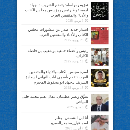
تعزية ومواساة: يتقدم الشريف د- جهاد
ابومحفوظ رئيس ومؤسس مجلس الكتاب
والأدباء والمثقفين العرب
9 يوليو، 2025
اصدار جديد: صدر عن منشورات مجلس
الكتاب والأدباء والمثقفين العرب
25 يونيو، 2025
رئيس وأعضاء جمعية بوشعيب بن فاضلة
للكاراتيه
18 يونيو، 2025
أسرة مجلس الكتاب والأدباء والمثقفين
العرب تتقدم بأسمى آيات التهاني لسعادة
الشريف د.جهاد ابو محفوظ المحترم
15 يونيو، 2025
تفوُّق ونصر عظيمان..مقال بقلم محمد خليل
المياحي
3 مايو، 2025
أنا ابن الشمس.. بقلم
اسماعيل_محمد_العمرو
7 أبريل، 2025