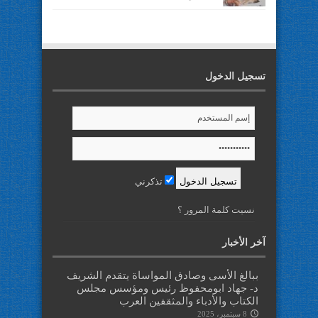
تسجيل الدخول
تذكرني
نسيت كلمة المرور ؟
آخر الأخبار
ببالغ الأسى وصادق المواساة يتقدم الشريف
د- جهاد ابومحفوظ رئيس ومؤسس مجلس
الكتاب والأدباء والمثقفين العرب
8 سبتمبر، 2025