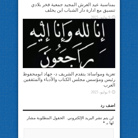
بمناسبة عيد العرش المجيد جمعية فخر بلادي
تنسيق مع ادارة دار الشباب ابن يخلف
9 يوليو، 2025
تعزية ومواساة: يتقدم الشريف د- جهاد ابومحفوظ
رئيس ومؤسس مجلس الكتاب والأدباء والمثقفين
العرب
9 يوليو، 2025
اضف رد
لن يتم نشر البريد الإلكتروني . الحقول المطلوبة مشار
لها بـ
*