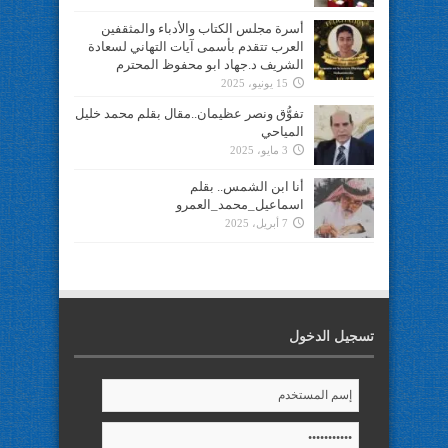
أسرة مجلس الكتاب والأدباء والمثقفين
العرب تتقدم بأسمى آيات التهاني لسعادة
الشريف د.جهاد ابو محفوظ المحترم
15 يونيو، 2025
تفوُّق ونصر عظيمان..مقال بقلم محمد خليل
المياحي
3 مايو، 2025
أنا ابن الشمس.. بقلم
اسماعيل_محمد_العمرو
7 أبريل، 2025
تسجيل الدخول