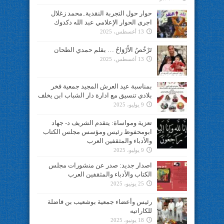
حوار حول التجربة النقدية..محمد زغلال
اجرى الحوار الإعلامي عبد الله دكدوك
13 أغسطس، 2025
تَرْخُصُ الأَرْوَاحُ … بقلم حمدي الطحان
13 أغسطس، 2025
بمناسبة عيد العرش المجيد جمعية فخر
بلادي تنسيق مع ادارة دار الشباب ابن يخلف
9 يوليو، 2025
تعزية ومواساة: يتقدم الشريف د- جهاد
ابومحفوظ رئيس ومؤسس مجلس الكتاب
والأدباء والمثقفين العرب
9 يوليو، 2025
اصدار جديد: صدر عن منشورات مجلس
الكتاب والأدباء والمثقفين العرب
25 يونيو، 2025
رئيس وأعضاء جمعية بوشعيب بن فاضلة
للكاراتيه
18 يونيو، 2025