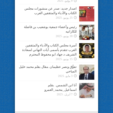
9 يوليو، 2025
اصدار جديد: صدر عن منشورات مجلس
الكتاب والأدباء والمثقفين العرب
25 يونيو، 2025
رئيس وأعضاء جمعية بوشعيب بن فاضلة
للكاراتيه
18 يونيو، 2025
أسرة مجلس الكتاب والأدباء والمثقفين
العرب تتقدم بأسمى آيات التهاني لسعادة
الشريف د.جهاد ابو محفوظ المحترم
15 يونيو، 2025
تفوُّق ونصر عظيمان..مقال بقلم محمد خليل
المياحي
3 مايو، 2025
أنا ابن الشمس.. بقلم
اسماعيل_محمد_العمرو
7 أبريل، 2025