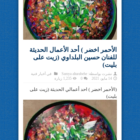
الأحمر اخضر ) أحد الأعمال الحديثة
للفنان حسين البلداوي (زيت على
بليت)
نشرت بواسطة:
Samya altarabehe
في
أخبار فنية
14 مايو، 2021
0
1,235 زيارة
(الأحمر اخضر ) احد أعمالي الحديثة (زيت على
بليت)