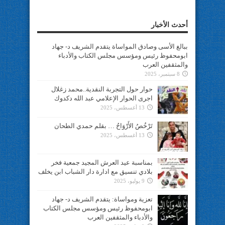
أحدث الأخبار
ببالغ الأسى وصادق المواساة يتقدم الشريف د- جهاد
ابومحفوظ رئيس ومؤسس مجلس الكتاب والأدباء
والمثقفين العرب
8 سبتمبر، 2025
حوار حول التجربة النقدية..محمد زغلال
اجرى الحوار الإعلامي عبد الله دكدوك
13 أغسطس، 2025
تَرْخُصُ الأَرْوَاحُ … بقلم حمدي الطحان
13 أغسطس، 2025
بمناسبة عيد العرش المجيد جمعية فخر
بلادي تنسيق مع ادارة دار الشباب ابن يخلف
9 يوليو، 2025
تعزية ومواساة: يتقدم الشريف د- جهاد
ابومحفوظ رئيس ومؤسس مجلس الكتاب
والأدباء والمثقفين العرب