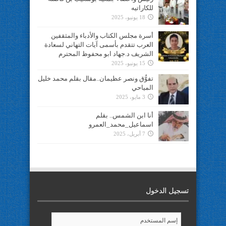
للكاراتيه
18 يونيو، 2025
أسرة مجلس الكتاب والأدباء والمثقفين
العرب تتقدم بأسمى آيات التهاني لسعادة
الشريف د.جهاد ابو محفوظ المحترم
15 يونيو، 2025
تفوُّق ونصر عظيمان..مقال بقلم محمد خليل
المياحي
3 مايو، 2025
أنا ابن الشمس.. بقلم
اسماعيل_محمد_العمرو
7 أبريل، 2025
تسجيل الدخول