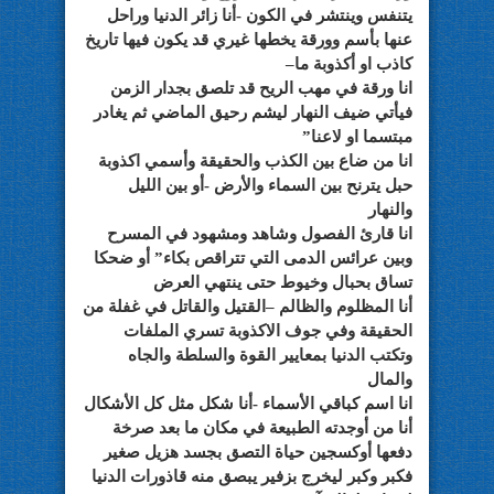
يتنفس وينتشر في الكون -أنا زائر الدنيا وراحل
عنها بأسم وورقة يخطها غيري قد يكون فيها تاريخ
كاذب او أكذوبة ما–
انا ورقة في مهب الريح قد تلصق بجدار الزمن
فيأتي ضيف النهار ليشم رحيق الماضي ثم يغادر
مبتسما او لاعنا”
انا من ضاع بين الكذب والحقيقة وأسمي اكذوبة
حبل يترنح بين السماء والأرض -أو بين الليل
والنهار
انا قارئ الفصول وشاهد ومشهود في المسرح
وبين عرائس الدمى التي تتراقص بكاء” أو ضحكا
تساق بحبال وخيوط حتى ينتهي العرض
أنا المظلوم والظالم –القتيل والقاتل في غفلة من
الحقيقة وفي جوف الاكذوبة تسري الملفات
وتكتب الدنيا بمعايير القوة والسلطة والجاه
والمال
انا اسم كباقي الأسماء -أنا شكل مثل كل الأشكال
أنا من أوجدته الطبيعة في مكان ما بعد صرخة
دفعها أوكسجين حياة التصق بجسد هزيل صغير
فكبر وكبر ليخرج بزفير يبصق منه قاذورات الدنيا