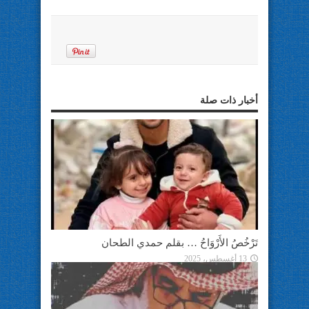
أخبار ذات صلة
تَرْخُصُ الأَرْوَاحُ … بقلم حمدي الطحان
13 أغسطس، 2025