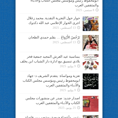
ابومحفوظ رئيس ومؤسس مجلس الكتاب والأدباء
والمثقفين العرب
8 سبتمبر، 2025
حوار حول التجربة النقدية..محمد زغلال
اجرى الحوار الإعلامي عبد الله دكدوك
13 أغسطس، 2025
تَرْخُصُ الأَرْوَاحُ … بقلم حمدي الطحان
13 أغسطس، 2025
بمناسبة عيد العرش المجيد جمعية فخر
بلادي تنسيق مع ادارة دار الشباب ابن يخلف
9 يوليو، 2025
تعزية ومواساة: يتقدم الشريف د- جهاد
ابومحفوظ رئيس ومؤسس مجلس الكتاب
والأدباء والمثقفين العرب
9 يوليو، 2025
اصدار جديد: صدر عن منشورات مجلس
الكتاب والأدباء والمثقفين العرب
25 يونيو، 2025
رئيس وأعضاء جمعية بوشعيب بن فاضلة