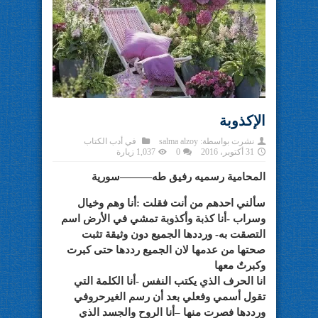
الإكذوبة
نشرت بواسطة:
salma alzoy
في
أدب الكتاب
31 أكتوبر، 2016
0
1,037 زيارة
المحامية رسميه رفيق طه———سورية
سألني احدهم من أنت فقلت :أنا وهم وخيال
وسراب -أنا كذبة وأكذوبة تمشي في الأرض اسم
التصقت به- ورددها الجميع دون وثيقة تثبت
صحتها من عدمها لان الجميع رددها حتى كبرت
وكبرتٌ معها
انا الحرف الذي يكتب النفس -أنا الكلمة التي
تقول أسمي وفعلي بعد أن رسم الغيرحروفي
ورددها فصرت منها –أنا الروح والجسد الذي