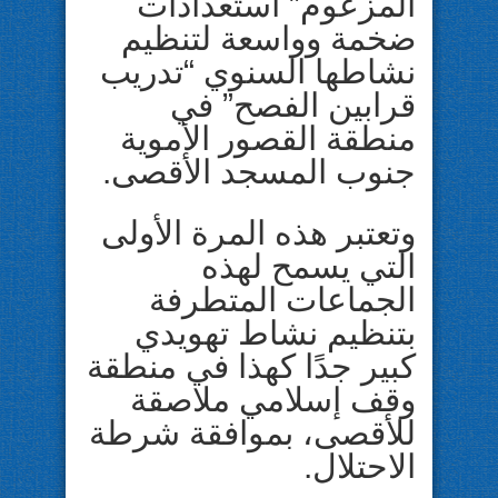
المزعوم” استعدادات
ضخمة وواسعة لتنظيم
نشاطها السنوي “تدريب
قرابين الفصح” في
منطقة القصور الأموية
جنوب المسجد الأقصى.
وتعتبر هذه المرة الأولى
التي يسمح لهذه
الجماعات المتطرفة
بتنظيم نشاط تهويدي
كبير جدًا كهذا في منطقة
وقف إسلامي ملاصقة
للأقصى، بموافقة شرطة
الاحتلال.