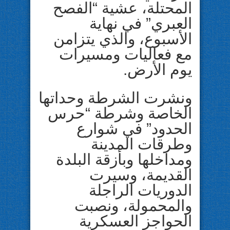
المحتلة، عشية “الفصح
العبري” في نهاية
الأسبوع، والذي يتزامن
مع فعاليات ومسيرات
يوم الأرض.
ونشرت الشرطة وحداتها
الخاصة وشرطة “حرس
الحدود” في شوارع
وطرقات المدينة
ومداخلها وبأزقة البلدة
القديمة، وسيرت
الدوريات الراجلة
والمحمولة، ونصبت
الحواجز العسكرية