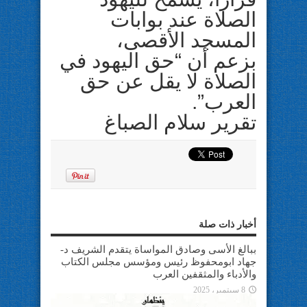
الصلاة عند بوابات
المسجد الأقصى،
بزعم أن “حق اليهود في
الصلاة لا يقل عن حق
العرب”.
تقرير سلام الصباغ
أخبار ذات صلة
ببالغ الأسى وصادق المواساة يتقدم الشريف د-
جهاد ابومحفوظ رئيس ومؤسس مجلس الكتاب
والأدباء والمثقفين العرب
8 سبتمبر، 2025