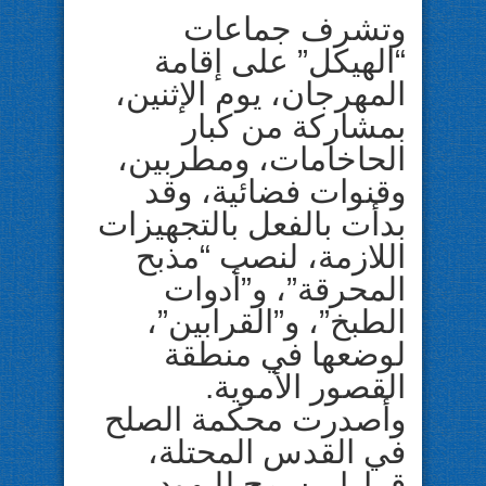
وتشرف جماعات
“الهيكل” على إقامة
المهرجان، يوم الإثنين،
بمشاركة من كبار
الحاخامات، ومطربين،
وقنوات فضائية، وقد
بدأت بالفعل بالتجهيزات
اللازمة، لنصب “مذبح
المحرقة”، و”أدوات
الطبخ”، و”القرابين”،
لوضعها في منطقة
القصور الأموية.
وأصدرت محكمة الصلح
في القدس المحتلة،
قرارا، يسمح لليهود