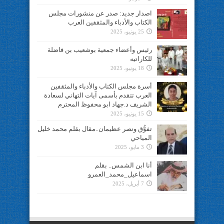
اصدار جديد: صدر عن منشورات مجلس
الكتاب والأدباء والمثقفين العرب
25 يونيو، 2025
رئيس وأعضاء جمعية بوشعيب بن فاضلة
للكاراتيه
18 يونيو، 2025
أسرة مجلس الكتاب والأدباء والمثقفين
العرب تتقدم بأسمى آيات التهاني لسعادة
الشريف د.جهاد ابو محفوظ المحترم
15 يونيو، 2025
تفوُّق ونصر عظيمان..مقال بقلم محمد خليل
المياحي
3 مايو، 2025
أنا ابن الشمس.. بقلم
اسماعيل_محمد_العمرو
7 أبريل، 2025