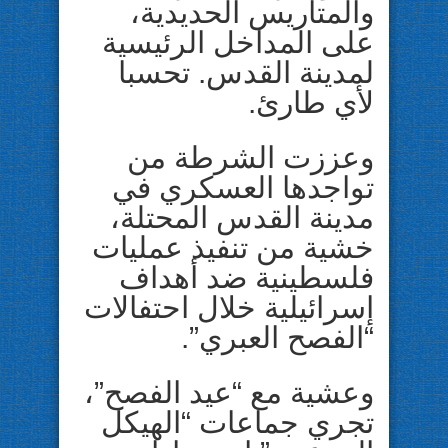
والمتاريس الحديدية،
على المداخل الرئيسية
لمدينة القدس. تحسبا
لأي طارئ.
وعززت الشرطة من
تواجدها العسكري في
مدينة القدس المحتلة،
خشية من تنفيذ عمليات
فلسطينية ضد أهداف
إسرائيلية خلال احتفالات
“الفصح العبري”.
وعشية مع “عيد الفصح”،
تجري جماعات “الهيكل