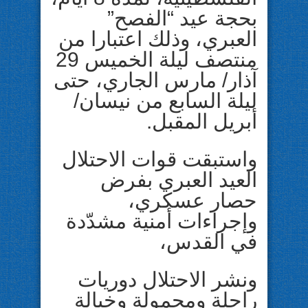
بحجة عيد “الفصح”
العبري، وذلك اعتبارا من
منتصف ليلة الخميس 29
آذار/ مارس الجاري، حتى
ليلة السابع من نيسان/
أبريل المقبل.
واستبقت قوات الاحتلال
العيد العبري بفرض
حصار عسكري،
وإجراءات أمنية مشدّدة
في القدس،
ونشر الاحتلال دوريات
راجلة ومحمولة وخيالة