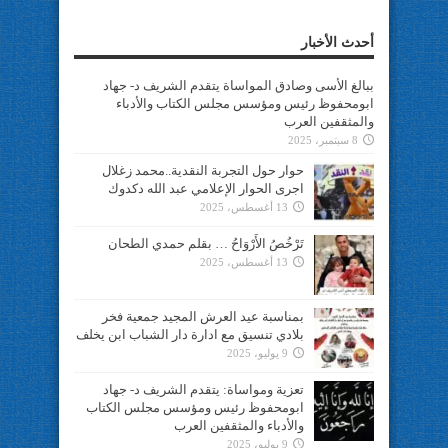
أحدث الأخبار
ببالغ الأسى وصادق المواساة يتقدم الشريف د- جهاد
ابومحفوظ رئيس ومؤسس مجلس الكتاب والأدباء
والمثقفين العرب
8 سبتمبر، 2025
حوار حول التجربة النقدية..محمد زغلال
اجرى الحوار الإعلامي عبد الله دكدوك
13 أغسطس، 2025
تَرْخُصُ الأَرْوَاحُ … بقلم حمدي الطحان
13 أغسطس، 2025
بمناسبة عيد العرش المجيد جمعية فخر
بلادي تنسيق مع ادارة دار الشباب ابن يخلف
9 يوليو، 2025
تعزية ومواساة: يتقدم الشريف د- جهاد
ابومحفوظ رئيس ومؤسس مجلس الكتاب
والأدباء والمثقفين العرب
9 يوليو، 2025