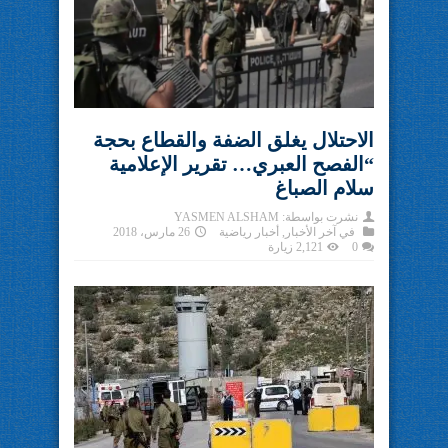
الاحتلال يغلق الضفة والقطاع بحجة
“الفصح العبري… تقرير الإعلامية
سلام الصباغ
نشرت بواسطة:
YASMEN ALSHAM
في
آخر الأخبار
,
أخبار رياضية
26 مارس، 2018
0
2,121 زيارة