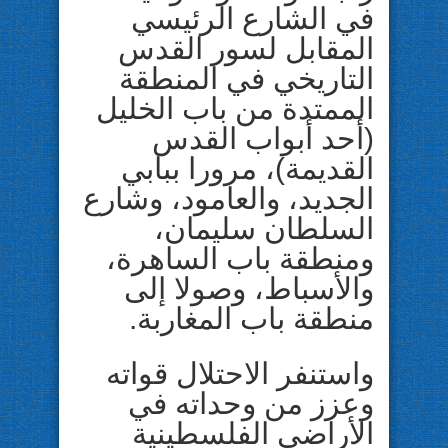
في الشارع الرئيسي
المقابل لسور القدس
التاريخي في المنطقة
الممتدة من باب الخليل
(أحد أبواب القدس
القديمة)، مرورا ببابي
الجديد، والعامود، وشارع
السلطان سليمان،
ومنطقة باب الساهرة،
والأسباط، وصولا إلى
منطقة باب المغاربة.
واستنفر الاحتلال قواته
وعزز من وحداته في
الأراضي الفلسطينية