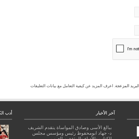
لبريد المزعجة.
اعرف المزيد عن كيفية التعامل مع بيانات التعليقات
آخر الأخبار
أدب الك
ببالغ الأسى وصادق المواساة يتقدم الشريف
د- جهاد ابومحفوظ رئيس ومؤسس مجلس
الكتاب والأدباء والمثقفين العرب