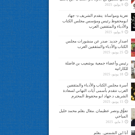
9 يوليو، 2025
تعزية ومواساة: يتقدم الشريف د- جهاد
ابومحفوظ رئيس ومؤسس مجلس الكتاب
والأدباء والمثقفين العرب
9 يوليو، 2025
اصدار جديد: صدر عن منشورات مجلس
الكتاب والأدباء والمثقفين العرب
25 يونيو، 2025
رئيس وأعضاء جمعية بوشعيب بن فاضلة
للكاراتيه
18 يونيو، 2025
أسرة مجلس الكتاب والأدباء والمثقفين
العرب تتقدم بأسمى آيات التهاني لسعادة
الشريف د.جهاد ابو محفوظ المحترم
15 يونيو، 2025
تفوُّق ونصر عظيمان..مقال بقلم محمد خليل
المياحي
3 مايو، 2025
أنا ابن الشمس.. بقلم