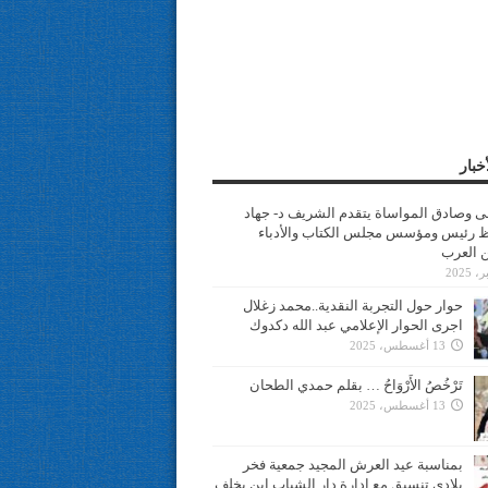
خبار
سى وصادق المواساة يتقدم الشريف د- جهاد
 رئيس ومؤسس مجلس الكتاب والأدباء
ن العرب
حوار حول التجربة النقدية..محمد زغلال
اجرى الحوار الإعلامي عبد الله دكدوك
13 أغسطس، 2025
تَرْخُصُ الأَرْوَاحُ … بقلم حمدي الطحان
13 أغسطس، 2025
بمناسبة عيد العرش المجيد جمعية فخر
بلادي تنسيق مع ادارة دار الشباب ابن يخلف