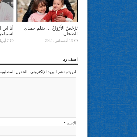
تَرْخُصُ الأَرْوَاحُ … بقلم حمدي
أنا ابن
الطحان
اسماعي
13 أغسطس، 2025
7 أبريل، 2025
اضف رد
لن يتم نشر البريد الإلكتروني . الحقول المطلوبة 
الإسم
*