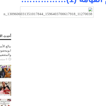
أحدث الأ
ببالغ الأ
ابومحفوظ
والمثقفي
8 سبتمبر، 2025