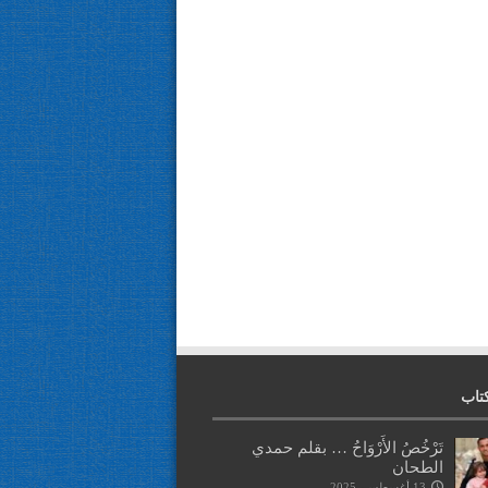
تاب
تَرْخُصُ الأَرْوَاحُ … بقلم حمدي
الطحان
13 أغسطس، 2025