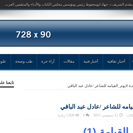
أخبار ثقافية
أخبار فنية
مقالات
آراء حرة
طب وصحة
علوم
تابعنا ع
يدة #‏يوم_القيامه للشاعر /عادل عبد الباقي
قيامه للشاعر /عادل عبد الباقي
كتاب
12 ديسمبر، 2015
0
1,026 زيارة
 (1)…………….