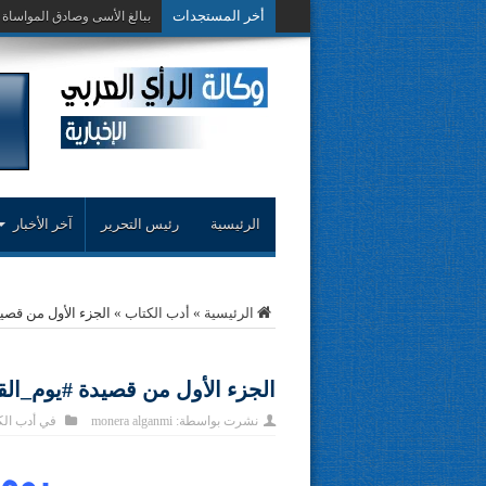
أخر المستجدات
حوار حول التجربة
الرئيسية
رئيس التحرير
آخر الأخبار
الرئيسية
»
أدب الكتاب
»
الجزء الأول من قص‫‬
الجزء الأول من قصيدة ‫#‏يوم_ال‬
نشرت بواسطة:
monera alganmi
في
أدب ال
……………. يوم القيامة