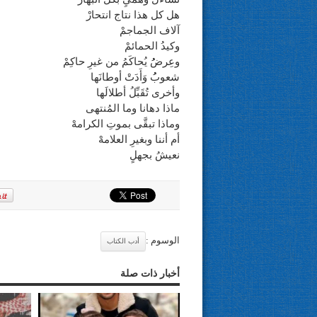
هل كل هذا نتاج انتحارْ
آلاف الجماجمْ
وكيدُ الحمائمْ
وعِرضُُ يُحاكَمُ من غيرِ حاكِمْ
شعوبُُ وَأَدَتْ أوطانَها
وأخرى تُقَبِّلُ أطلالَها
ماذا دهانا وما المُنتهى
وماذا تبقَّى بموتِ الكرامهْ
أم أننا وبغيرِ العلامهْ
نعيشُ بجهلٍ
الوسوم :
أدب الكتاب
أخبار ذات صلة