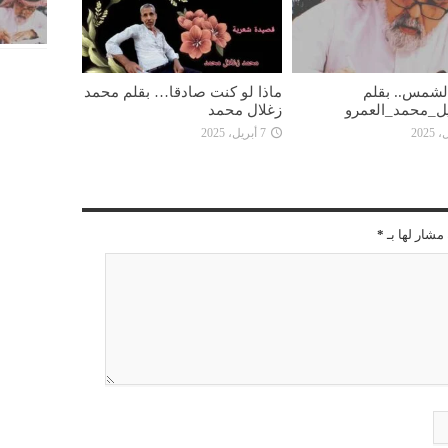
 الشمس.. بقلم
ماذا لو كنت صادقا… بقلم محمد
ل_محمد_العمرو
زغلال محمد
7 أبريل، 2025
مشار لها بـ
*