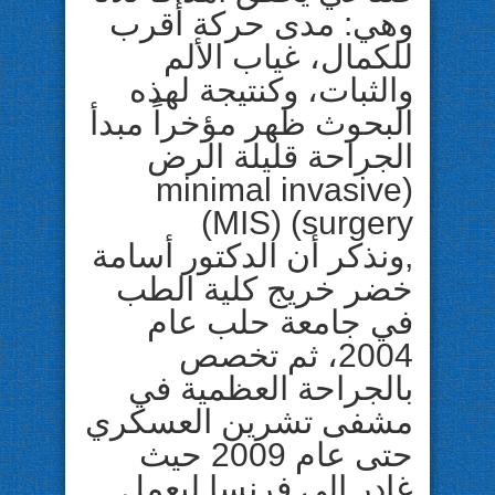
وهي: مدى حركة أقرب
للكمال، غياب الألم
والثبات، وكنتيجة لهذه
البحوث ظهر مؤخراً مبدأ
الجراحة قليلة الرض
(minimal invasive
surgery) (MIS)
,ونذكر أن الدكتور أسامة
خضر خريج كلية الطب
في جامعة حلب عام
2004، ثم تخصص
بالجراحة العظمية في
مشفى تشرين العسكري
حتى عام 2009 حيث
غادر إلى فرنسا ليعمل