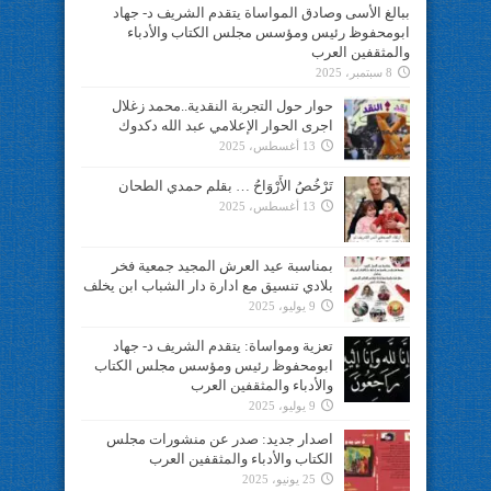
ببالغ الأسى وصادق المواساة يتقدم الشريف د- جهاد
ابومحفوظ رئيس ومؤسس مجلس الكتاب والأدباء
والمثقفين العرب
8 سبتمبر، 2025
حوار حول التجربة النقدية..محمد زغلال
اجرى الحوار الإعلامي عبد الله دكدوك
13 أغسطس، 2025
تَرْخُصُ الأَرْوَاحُ … بقلم حمدي الطحان
13 أغسطس، 2025
بمناسبة عيد العرش المجيد جمعية فخر
بلادي تنسيق مع ادارة دار الشباب ابن يخلف
9 يوليو، 2025
تعزية ومواساة: يتقدم الشريف د- جهاد
ابومحفوظ رئيس ومؤسس مجلس الكتاب
والأدباء والمثقفين العرب
9 يوليو، 2025
اصدار جديد: صدر عن منشورات مجلس
الكتاب والأدباء والمثقفين العرب
25 يونيو، 2025