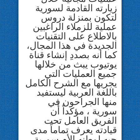
زيارته القادمة لسورية
لتكون بمنزلة دروس
عملية للزملاء الراغبين
بالاطلاع على التقنيات
الجديدة في هذا المجال،
كما أنه بصددِ إنشاء قناة
يوتيوب يبث من خلالها
جميع العمليات التي
يجريها مع الشرح الكامل
باللغة العربية ليستفيد
منها الجراحون في
سورية ، مؤكداً أن
الفريق العامل تحت
قيادته يعرف تماماً مدى
حبه لوطنه الأم سورية