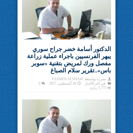
الدكتور أسامة خضر جراح سوري
يبهر الفرنسيين باجراء عملية زراعة
مفصل ورك لمريض بتقنية «سوبر
باس»..تقرير سلام الصباغ
نشرت بواسطة:
YASMEN ALSHAM
في
آخر الأخبار
30 أغسطس، 2017
0
1,773 زيارة