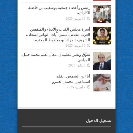
رئيس وأعضاء جمعية بوشعيب بن فاضلة
للكاراتيه
18 يونيو، 2025
أسرة مجلس الكتاب والأدباء والمثقفين
العرب تتقدم بأسمى آيات التهاني لسعادة
الشريف د.جهاد ابو محفوظ المحترم
15 يونيو، 2025
تفوُّق ونصر عظيمان..مقال بقلم محمد خليل
المياحي
3 مايو، 2025
أنا ابن الشمس.. بقلم
اسماعيل_محمد_العمرو
7 أبريل، 2025
تسجيل الدخول