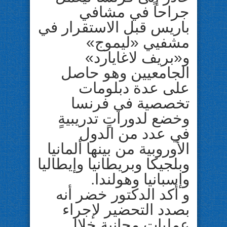
جراحاً في مشافي
باريس قبل الاستقرار في
مشفيي «ليموج»
و«بريف لاغايارد»
الجامعيين وهو حاصل
على عدة دبلومات
تخصصية في فرنسا
وخضع لدوراتٍ تدريبيةٍ
في عدد من الدول
الأوروبية من بينها ألمانيا
وبلجيكا وبريطانيا وإيطاليا
وإسبانيا وهولندا.
و أكد الدكتور خضر أنه
بصدد التحضير لإجراء
عمليات مجانية خلال