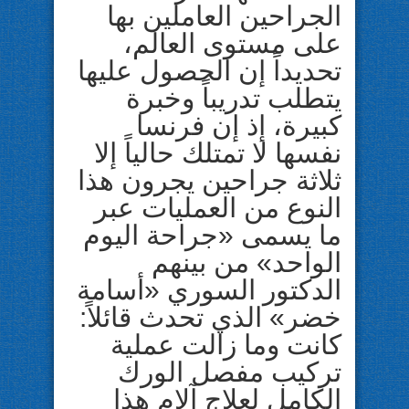
الجراحين العاملين بها
على مستوى العالم،
تحديداً إن الحصول عليها
يتطلب تدريباً وخبرة
كبيرة، إذ إن فرنسا
نفسها لا تمتلك حالياً إلا
ثلاثة جراحين يجرون هذا
النوع من العمليات عبر
ما يسمى «جراحة اليوم
الواحد» من بينهم
الدكتور السوري «أسامة
خضر» الذي تحدث قائلاً:
كانت وما زالت عملية
تركيب مفصل الورك
الكامل لعلاج آلام هذا