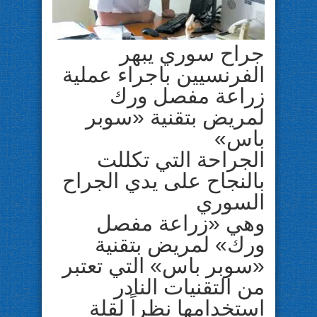
جراح سوري يبهر
الفرنسيين باجراء عملية
زراعة مفصل ورك
لمريض بتقنية «سوبر
باس»
الجراحة التي تكللت
بالنجاح على يدي الجراح
السوري
وهي «زراعة مفصل
ورك» لمريض بتقنية
«سوبر باس» التي تعتبر
من التقنيات النادر
استخدامها نظراً لقلة