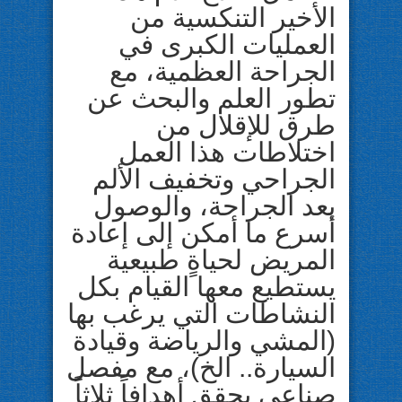
الأخير التنكسية من
العمليات الكبرى في
الجراحة العظمية، مع
تطور العلم والبحث عن
طرق للإقلال من
اختلاطات هذا العمل
الجراحي وتخفيف الألم
بعد الجراحة، والوصول
أسرع ما أمكن إلى إعادة
المريض لحياةٍ طبيعية
يستطيع معها القيام بكل
النشاطات التي يرغب بها
(المشي والرياضة وقيادة
السيارة.. الخ)، مع مفصل
صناعي يحقق أهدافاً ثلاثاً