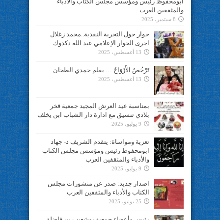
ابومحفوظ رئيس ومؤسس مجلس الكتاب والأدباء
والمثقفين العرب
8 سبتمبر، 2025
حوار حول التجربة النقدية..محمد زغلال
اجرى الحوار الإعلامي عبد الله دكدوك
13 أغسطس، 2025
تَرْخُصُ الأَرْوَاحُ … بقلم حمدي الطحان
13 أغسطس، 2025
بمناسبة عيد العرش المجيد جمعية فخر
بلادي تنسيق مع ادارة دار الشباب ابن يخلف
9 يوليو، 2025
تعزية ومواساة: يتقدم الشريف د- جهاد
ابومحفوظ رئيس ومؤسس مجلس الكتاب
والأدباء والمثقفين العرب
9 يوليو، 2025
اصدار جديد: صدر عن منشورات مجلس
الكتاب والأدباء والمثقفين العرب
25 يونيو، 2025
رئيس وأعضاء جمعية بوشعيب بن فاضلة