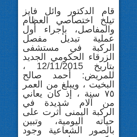
قام الدكتور وائل فايز
تيلخ اختصاصي العظام
والمفاصل، بإجراء أول
عملية تبديل مفصل
الركبة في مستشفى
الزرقاء الحكومي الجديد
بتاريخ 12/11/2015 ،
للمريض: أحمد صالح
البخيت ، ويبلغ من العمر
٧٥ سنة ، إذ كان يعاني
من آلام شديدة في
الركبة اليمنى أثرت على
حياته اليومية، وتبين
بالصور الشعاعية وجود