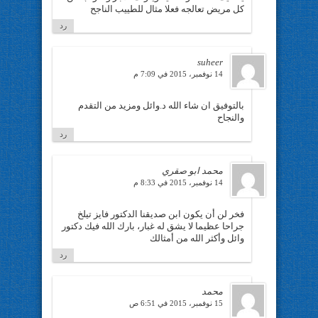
كل مريض تعالجه فعلا مثال للطييب الناجح
رد
suheer
14 نوفمبر، 2015 في 7:09 م
بالتوفيق ان شاء الله د.وائل ومزيد من التقدم
والنجاح
رد
محمد ابو صقري
14 نوفمبر، 2015 في 8:33 م
فخر لن أن يكون ابن صديقنا الدكتور فايز تيلخ
جراحا عظيما لا يشق له غبار، بارك الله فيك دكتور
وائل وأكثر الله من أمثالك
رد
محمد
15 نوفمبر، 2015 في 6:51 ص