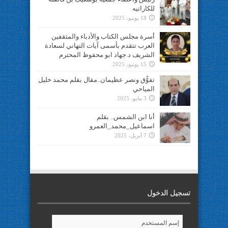
للكاراتيه
18 يونيو، 2025
أسرة مجلس الكتاب والأدباء والمثقفين
العرب تتقدم بأسمى آيات التهاني لسعادة
الشريف د.جهاد ابو محفوظ المحترم
15 يونيو، 2025
تفوُّق ونصر عظيمان..مقال بقلم محمد خليل
المياحي
3 مايو، 2025
أنا ابن الشمس.. بقلم
اسماعيل_محمد_العمرو
7 أبريل، 2025
تسجيل الدخول