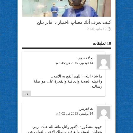
كيف تعرف أنك مصاب..اختيار د. فايز تيلخ
12 مايو، 2020
10 تعليقات
نجلاء حمد
14 نوفمبر، 2015 في 6:45 م
ما شاء الله .. اللهم أنفع به الامه ..
واعطه الصحة والعافية والقدرة على مواصلة
رسالته
رد
ام فارس
14 نوفمبر، 2015 في 7:02 م
جهود مشكورة دكتور وائل ماشالله عنك ..ربي
يعطيك الصحة والعافية وينولك الأجر والثواب عن