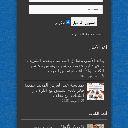
تذكرني
نسيت كلمة المرور ؟
آخر الأخبار
ببالغ الأسى وصادق المواساة يتقدم الشريف
د- جهاد ابومحفوظ رئيس ومؤسس مجلس
الكتاب والأدباء والمثقفين العرب
8 سبتمبر، 2025
بمناسبة عيد العرش المجيد جمعية
فخر بلادي تنسيق مع ادارة دار
الشباب ابن يخلف
9 يوليو، 2025
أدب الكتاب
تَرْخُصُ الأَرْوَاحُ … بقلم حمدي