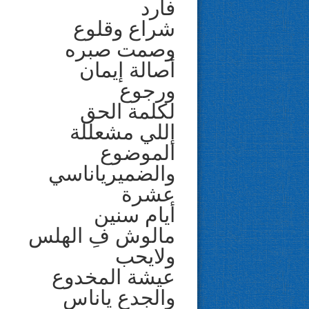
فارد
شراع وقلوع
وصمت صبره
أصالة إيمان
ورجوع
لكلمة الحق
إللي مشعللة
الموضوع
والضميرياناسي
عشرة
أيام سنين
مالوش فِ الهلس
ولايحب
عيشة المخدوع
والجدع ياناس