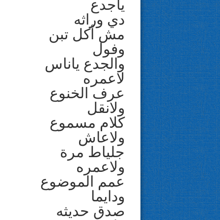
ياجدع
دي وراثه
مش أكل تبن
وفول
والجدع ياناس
لاعمره
عرف الخنوع
ولانقل
كلام مسموع
ولاعاش
جلياط مرة
ولاعمره
عمم الموضوع
ودايما
صدق حديثه