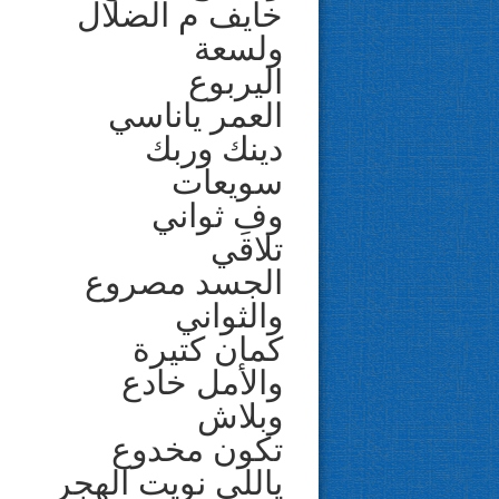
خايف م الضلال
ولسعة
اليربوع
العمر ياناسي
دينك وربك
سويعات
وفِ ثواني
تلاقي
الجسد مصروع
والثواني
كمان كتيرة
والأمل خادع
وبلاش
تكون مخدوع
ياللي نويت الهجر