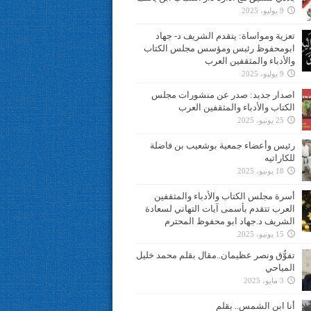
9 يوليو، 2025
تعزية ومواساة: يتقدم الشريف د- جهاد
ابومحفوظ رئيس ومؤسس مجلس الكتاب
والأدباء والمثقفين العرب
9 يوليو، 2025
اصدار جديد: صدر عن منشورات مجلس
الكتاب والأدباء والمثقفين العرب
25 يونيو، 2025
رئيس وأعضاء جمعية بوشعيب بن فاضلة
للكاراتيه
18 يونيو، 2025
أسرة مجلس الكتاب والأدباء والمثقفين
العرب تتقدم بأسمى آيات التهاني لسعادة
الشريف د.جهاد ابو محفوظ المحترم
15 يونيو، 2025
تفوُّق ونصر عظيمان..مقال بقلم محمد خليل
المياحي
3 مايو، 2025
أنا ابن الشمس.. بقلم