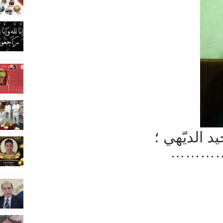
د الديّهي ؛
………