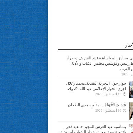
خبار
سى وصادق المواساة يتقدم الشريف د- جهاد
 رئيس ومؤسس مجلس الكتاب والأدباء
ن العرب
حوار حول التجربة النقدية..محمد زغلال
اجرى الحوار الإعلامي عبد الله دكدوك
13 أغسطس، 2025
تَرْخُصُ الأَرْوَاحُ … بقلم حمدي الطحان
13 أغسطس، 2025
بمناسبة عيد العرش المجيد جمعية فخر
بلادي تنسيق مع ادارة دار الشباب ابن يخلف