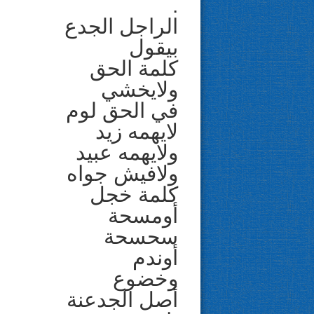
.
الراجل الجدع
بيقول
كلمة الحق
ولايخشي
في الحق لوم
لايهمه زيد
ولايهمه عبيد
ولافيش جواه
كلمة خجل
أومسحة
سحسحة
أوندم
وخضوع
أصل الجدعنة