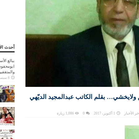
أحدث الأ
ببالغ الأ
ابومحفوظ
والمثقفي
8 سبتمبر، 2025
 ولايخشي… بقلم الكاتب عبدالمجيد الديّهي
خر الأخبار
1 أكتوبر، 2017
0
1,086 زيارة