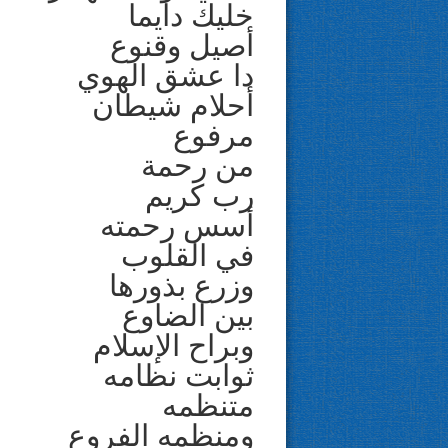
خليك دايما
أصيل وقنوع
دا عشق الهوي
أحلام شيطان
مرفوع
من رحمة
رب كريم
أسس رحمته
في القلوب
وزرع بذورها
بين الضاوع
وبراح الإسلام
ثوابت نظامه
متنظمه
ومنظمه الفروع