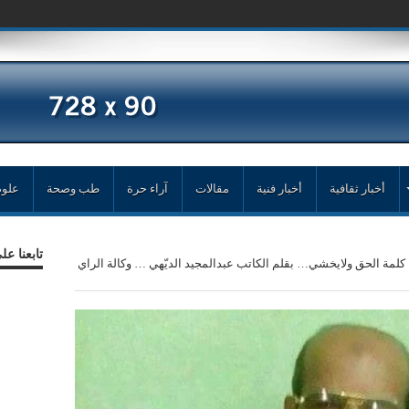
مد زغ
أخبار ثقافية
أخبار فنية
مقالات
آراء حرة
طب وصحة
علوم
تابعنا ع
كلمة الحق ولايخشي… بقلم الكاتب عبدالمجيد الديّهي … وكالة الراي