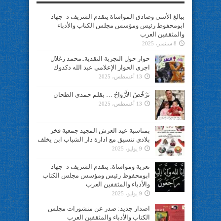
ببالغ الأسى وصادق المواساة يتقدم الشريف د- جهاد
ابومحفوظ رئيس ومؤسس مجلس الكتاب والأدباء
والمثقفين العرب
8 سبتمبر، 2025
حوار حول التجربة النقدية..محمد زغلال
اجرى الحوار الإعلامي عبد الله دكدوك
13 أغسطس، 2025
تَرْخُصُ الأَرْوَاحُ … بقلم حمدي الطحان
13 أغسطس، 2025
بمناسبة عيد العرش المجيد جمعية فخر
بلادي تنسيق مع ادارة دار الشباب ابن يخلف
9 يوليو، 2025
تعزية ومواساة: يتقدم الشريف د- جهاد
ابومحفوظ رئيس ومؤسس مجلس الكتاب
والأدباء والمثقفين العرب
9 يوليو، 2025
اصدار جديد: صدر عن منشورات مجلس
الكتاب والأدباء والمثقفين العرب