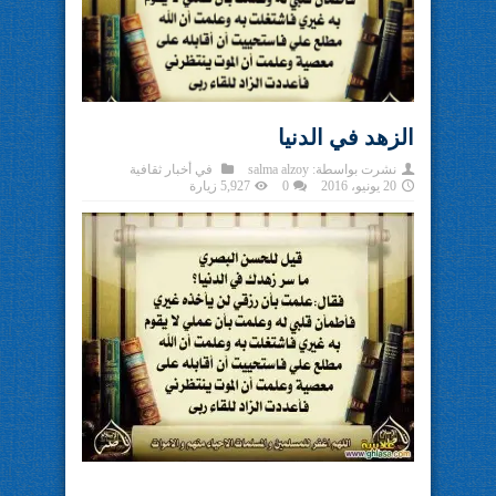
الزهد في الدنيا
نشرت بواسطة:
salma alzoy
في
أخبار ثقافية
20 يونيو، 2016
0
5,927 زيارة