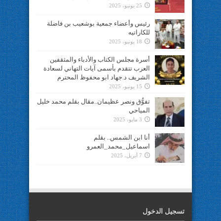
25 يونيو، 2025
رئيس وأعضاء جمعية بوشعيب بن فاضلة
للكاراتيه
18 يونيو، 2025
أسرة مجلس الكتاب والأدباء والمثقفين
العرب تتقدم بأسمى آيات التهاني لسعادة
الشريف د.جهاد ابو محفوظ المحترم
15 يونيو، 2025
تفوُّق ونصر عظيمان..مقال بقلم محمد خليل
المياحي
3 مايو، 2025
أنا ابن الشمس.. بقلم
اسماعيل_محمد_العمرو
7 أبريل، 2025
تسجيل الدخول