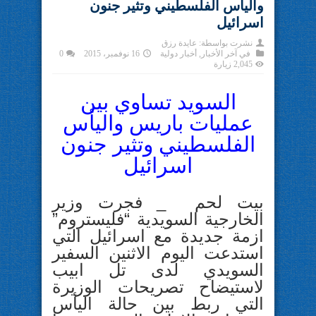
واليأس الفلسطيني وتثير جنون
اسرائيل
نشرت بواسطة:
عايدة رزق
في
آخر الأخبار
,
أخبار دولية
16 نوفمبر، 2015
0
2,045 زيارة
السويد تساوي بين
عمليات باريس واليأس
الفلسطيني وتثير جنون
اسرائيل
بيت لحم _ فجرت وزير
الخارجية السويدية “فليستروم”
ازمة جديدة مع اسرائيل التي
استدعت اليوم الاثنين السفير
السويدي لدى تل ابيب
لاستيضاح تصريحات الوزيرة
التي ربط بين حالة اليأس