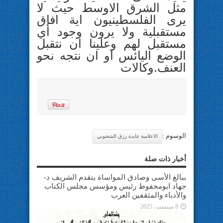
مثل الشرق الاوسط حيث لا
يرى الفلسطينيون اية افاق
مستقبلية ولا يرون وجود أي
مستقبل لهم وعلينا ان نتقبل
الوضع اليائس او ان نتجه نحو
العنف.وكالات
الوسوم :
الاعلامية عايدة رزق الشغنوبي
أخبار ذات صلة
ببالغ الأسى وصادق المواساة يتقدم الشريف د-
جهاد ابومحفوظ رئيس ومؤسس مجلس الكتاب
والأدباء والمثقفين العرب
8 سبتمبر، 2025