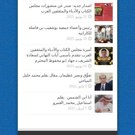
اصدار جديد: صدر عن منشورات مجلس
الكتاب والأدباء والمثقفين العرب
25 يونيو، 2025
رئيس وأعضاء جمعية بوشعيب بن فاضلة
للكاراتيه
18 يونيو، 2025
أسرة مجلس الكتاب والأدباء والمثقفين
العرب تتقدم بأسمى آيات التهاني لسعادة
الشريف د.جهاد ابو محفوظ المحترم
15 يونيو، 2025
تفوُّق ونصر عظيمان..مقال بقلم محمد خليل
المياحي
3 مايو، 2025
أنا ابن الشمس.. بقلم
اسماعيل_محمد_العمرو
7 أبريل، 2025