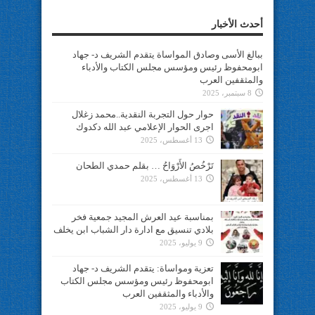
أحدث الأخبار
ببالغ الأسى وصادق المواساة يتقدم الشريف د- جهاد
ابومحفوظ رئيس ومؤسس مجلس الكتاب والأدباء
والمثقفين العرب
8 سبتمبر، 2025
حوار حول التجربة النقدية..محمد زغلال
اجرى الحوار الإعلامي عبد الله دكدوك
13 أغسطس، 2025
تَرْخُصُ الأَرْوَاحُ … بقلم حمدي الطحان
13 أغسطس، 2025
بمناسبة عيد العرش المجيد جمعية فخر
بلادي تنسيق مع ادارة دار الشباب ابن يخلف
9 يوليو، 2025
تعزية ومواساة: يتقدم الشريف د- جهاد
ابومحفوظ رئيس ومؤسس مجلس الكتاب
والأدباء والمثقفين العرب
9 يوليو، 2025