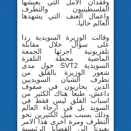
وفقدان الامل التي يعيشها
الفلسطينيون والتطرف
واعمال العنف التي يشهدها
العالم حاليا.
وقالت الوزيرة السويدية ردا
على سؤال خلال مقابلة
تلفزيونية اجرتها الجمعة
الماضية محطة التلفزة
السويدية SVT2 حول مدى
شعور الوزيرة بالقلق من
تطرف الشبان السويديين
الذين يحاربون في صفوف
داعش، طبعا هناك الكثير من
اسباب القلق ليس فقط في
السويد بل في ارجاء العالم
وذلك بسبب ميل الكثيرين نحو
التطرف ومرة اخرى هذا الامر
يعيدنا الى القضايا الرئيسية