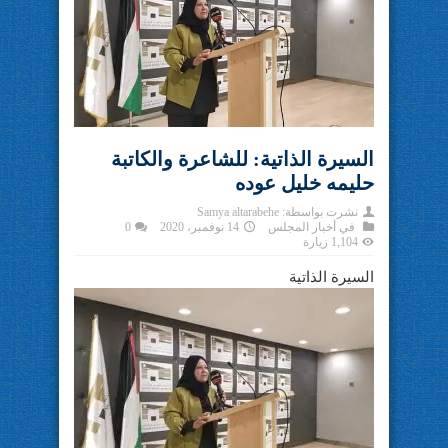
السيرة الذاتية: للشاعرة والكاتبة
حليمه خليل عوده
نشرت بواسطة:
Samya altarabehe
في
أخبار المجلس
14 نوفمبر، 2020
0
1,104 زيارة
السيرة الذاتية