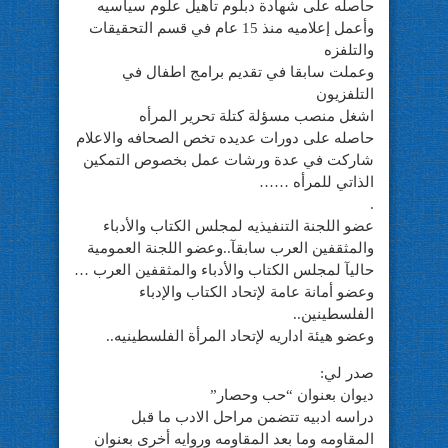
حاصله على شهادة دبلوم تأهيل علوم سياسيه
وأعمل إعلاميه منذ 15 عام في قسم التحقيقات
والتلفزه
وعملت سابقا في تقديم برامج اطفال في
التلفزيون
اشغل منصب مسؤلة كتلة تحرير المرأه
حاصله على دورات عديده تخص الصحافه والاعلام
شاركت في عدة ورشات عمل بخصوص التمكين
الذاتي للمرأه ……
.
عضو اللجنة التنفيذيه لمجلس الكتاب والأدباء
والمثقفين العرب سابقآ..وعضو اللجنة العمومية
حاليآ لمجلس الكتاب والأدباء والمثقفين العرب …
وعضو أمانة عامة لإتحاد الكتاب والإدباء
الفلسطينين..
وعضو هيئة اداريه لإتحاد المرأة الفلسطينيه..
صدر لي:
ديوان بعنوان “حب وحصار”
دراسه ادبيه تتضمن مراحل الادب ما قبل
المقاومه وما بعد المقاومه وروايه أخرى بعنوان