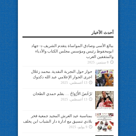
أحدث الأخبار
ببالغ الأسى وصادق المواساة يتقدم الشريف د- جهاد
ابومحفوظ رئيس ومؤسس مجلس الكتاب والأدباء
والمثقفين العرب
8 سبتمبر، 2025
حوار حول التجربة النقدية..محمد زغلال
اجرى الحوار الإعلامي عبد الله دكدوك
13 أغسطس، 2025
تَرْخُصُ الأَرْوَاحُ … بقلم حمدي الطحان
13 أغسطس، 2025
بمناسبة عيد العرش المجيد جمعية فخر
بلادي تنسيق مع ادارة دار الشباب ابن يخلف
9 يوليو، 2025