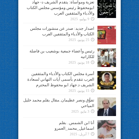
تعزية ومواساة: يتقدم الشريف د- جهاد
ابومحفوظ رئيس ومؤسس مجلس الكتاب
والأدباء والمثقفين العرب
9 يوليو، 2025
اصدار جديد: صدر عن منشورات مجلس
الكتاب والأدباء والمثقفين العرب
25 يونيو، 2025
رئيس وأعضاء جمعية بوشعيب بن فاضلة
للكاراتيه
18 يونيو، 2025
أسرة مجلس الكتاب والأدباء والمثقفين
العرب تتقدم بأسمى آيات التهاني لسعادة
الشريف د.جهاد ابو محفوظ المحترم
15 يونيو، 2025
تفوُّق ونصر عظيمان..مقال بقلم محمد خليل
المياحي
3 مايو، 2025
أنا ابن الشمس.. بقلم
اسماعيل_محمد_العمرو
7 أبريل، 2025