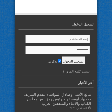
تسجيل الدخول
تذكرني
نسيت كلمة المرور ؟
آخر الأخبار
ببالغ الأسى وصادق المواساة يتقدم الشريف
د- جهاد ابومحفوظ رئيس ومؤسس مجلس
الكتاب والأدباء والمثقفين العرب
8 سبتمبر، 2025