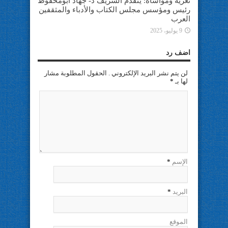
تعزية ومواساة: يتقدم الشريف د- جهاد ابومحفوظ
رئيس ومؤسس مجلس الكتاب والأدباء والمثقفين
العرب
9 يوليو، 2025
اضف رد
لن يتم نشر البريد الإلكتروني . الحقول المطلوبة مشار
لها بـ
*
الإسم
*
البريد
*
الموقع