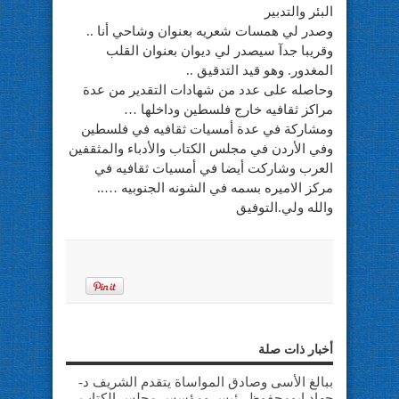
البئر والتدبير
وصدر لي همسات شعريه بعنوان وشاحي أنا ..
وقريبا جدآ سيصدر لي ديوان بعنوان القلب
المغدور. وهو قيد التدقيق ..
وحاصله على عدد من شهادات التقدير من عدة
مراكز ثقافيه خارج فلسطين وداخلها …
ومشاركة في عدة أمسيات ثقافيه في فلسطين
وفي الأردن في مجلس الكتاب والأدباء والمثقفين
العرب وشاركت أيضا في أمسيات ثقافيه في
مركز الاميره بسمه في الشونه الجنوبيه …..
والله ولي.التوفيق
أخبار ذات صلة
ببالغ الأسى وصادق المواساة يتقدم الشريف د-
جهاد ابومحفوظ رئيس ومؤسس مجلس الكتاب