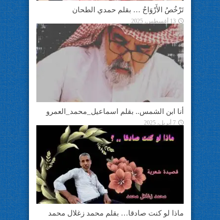
تَرْخُصُ الأَرْوَاحُ … بقلم حمدي الطحان
13 أغسطس، 2025
أنا ابن الشمس.. بقلم اسماعيل_محمد_العمرو
7 أبريل، 2025
ماذا لو كنت صادقا… بقلم محمد زغلال محمد