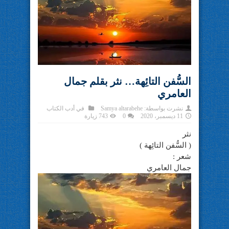
السُّفن التائِهة… نثر بقلم جمال
العامري
نشرت بواسطة:
Samya altarabehe
في
أدب الكتاب
11 ديسمبر، 2020
0
743 زيارة
نثر
( السُّفن التائِهة )
شعر :
جمال العامري