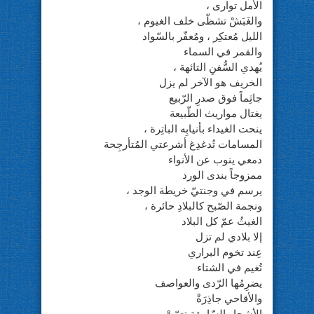
الأمل توارى ،
والغَبَشْ تشظّى خلف الغيوم ،
الليل مُعتكِر ، ومُعفّر بالسّواد
والقمر في السماء
يُهدي السُّفنِ التائهة ،
الخريف هو الآخر لم يزل
جاثِماً فوق صدرِ الرّبيع
يغتال مواريث الطّبيعة
ينحت الغيداء بأنيابِه الباتِرة ،
المسامات تُدغدِغ أشرعتي المُتأرجِحة
دمعي ينوب عن الأنواء
ممزوجاً بندى الورد
يرسم في وجنتيّ خريطة الوجد ،
ونجمة الصّبح كالبلادِ حائرة ،
الغيثُ عمّ كل البلاد
إلا بلادي لم تزل
عِند تخوم البراري
تُغيم في الشتاء
يضرِمُها الرّدى والعواصف
والأقاحي جاذِرَةْ