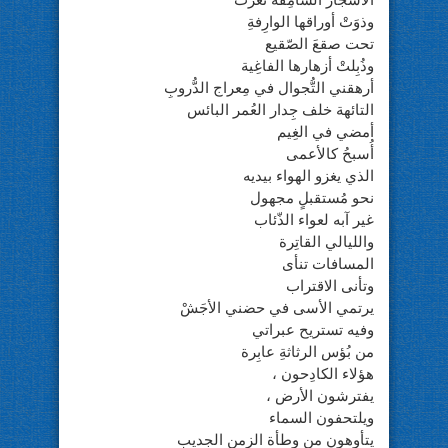
الأشجار السّامِقة تعرّتْ
وذوَتْ أوراقها الوارِفةِ
تحت صقعَ الصّقيع
وذُبِلتْ أزهارها الفاغِية
أرهقني التُّجوال في مِعراج الدُّروبِ
التائهة خلف جِدار العُمر البائس
أمضي في الغِيم
أُسبحُ كالأعمى
الذي يغزو الهواء بيديه
نحو مُستقبلٍ مجهول
غير آبه لعواء الذّئاب
والليالي القاتِرة
المسافات تنأى
وتأنى الاقتراب
يرتمي الأسى في حضني الأجَشْ
وفيه تستريح عبراتي
من بُؤس الرثاثةِ عابِرة
هؤلاء الكادِحون ،
يفترشون الأرض ،
ويلتحفون السماء
يتأوهون من وطأة الزمن الجديب