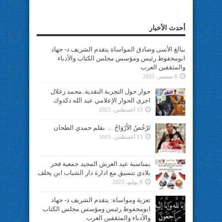
أحدث الأخبار
ببالغ الأسى وصادق المواساة يتقدم الشريف د- جهاد
ابومحفوظ رئيس ومؤسس مجلس الكتاب والأدباء
والمثقفين العرب
8 سبتمبر، 2025
حوار حول التجربة النقدية..محمد زغلال
اجرى الحوار الإعلامي عبد الله دكدوك
13 أغسطس، 2025
تَرْخُصُ الأَرْوَاحُ … بقلم حمدي الطحان
13 أغسطس، 2025
بمناسبة عيد العرش المجيد جمعية فخر
بلادي تنسيق مع ادارة دار الشباب ابن يخلف
9 يوليو، 2025
تعزية ومواساة: يتقدم الشريف د- جهاد
ابومحفوظ رئيس ومؤسس مجلس الكتاب
والأدباء والمثقفين العرب