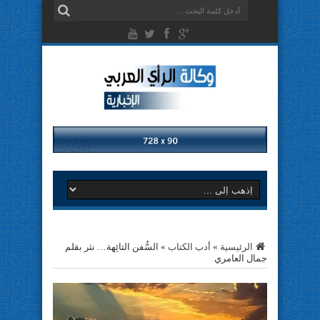
الرئيسية
»
أدب الكتاب
»
السُّفن التائِهة… نثر بقلم
جمال العامري