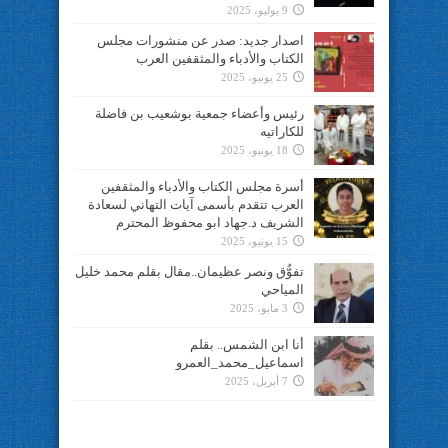
9 يوليو، 2025
اصدار جديد: صدر عن منشورات مجلس
الكتاب والأدباء والمثقفين العرب
25 يونيو، 2025
رئيس وأعضاء جمعية بوشعيب بن فاضلة
للكاراتيه
18 يونيو، 2025
أسرة مجلس الكتاب والأدباء والمثقفين
العرب تتقدم بأسمى آيات التهاني لسعادة
الشريف د.جهاد ابو محفوظ المحترم
15 يونيو، 2025
تفوُّق ونصر عظيمان..مقال بقلم محمد خليل
المياحي
3 مايو، 2025
أنا ابن الشمس.. بقلم
اسماعيل_محمد_العمرو
7 أبريل، 2025