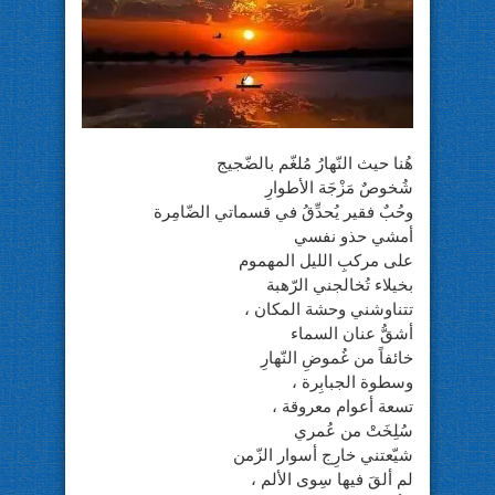
هُنا حيث النّهارُ مُلغّم بالضّجيج
شُخوصٌ مَزْجَة الأطوارِ
وحُبٌ فقير يُحدِّقُ في قسماتي الضّامِرة
أمشي حذو نفسي
على مركبِ الليل المهموم
بخيلاء تُخالجني الرّهبة
تتناوشني وحشة المكان ،
أشقُّ عنان السماء
خائفاً من غُموضِ النّهارِ
وسطوة الجبابِرة ،
تسعة أعوام معروقة ،
سُلِخَتْ من عُمري
شيّعتني خارِج أسوار الزّمن
لم ألقَ فيها سِوى الألم ،