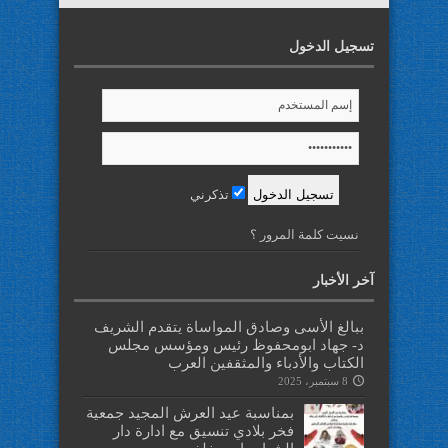
تسجيل الدخول
تذكرني
نسيت كلمة المرور ؟
آخر الأخبار
ببالغ الأسى وصادق المواساة يتقدم الشريف
د- جهاد ابومحفوظ رئيس ومؤسس مجلس
الكتاب والأدباء والمثقفين العرب
8 سبتمبر، 2025
بمناسبة عيد العرش المجيد جمعية
فخر بلادي تنسيق مع ادارة دار