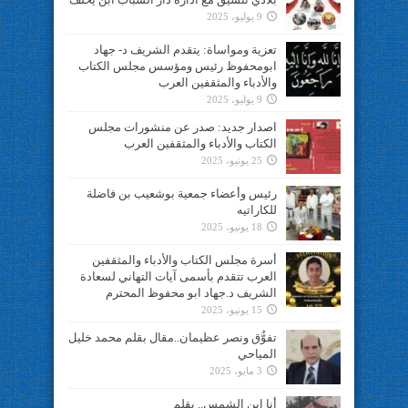
9 يوليو، 2025
تعزية ومواساة: يتقدم الشريف د- جهاد
ابومحفوظ رئيس ومؤسس مجلس الكتاب
والأدباء والمثقفين العرب
9 يوليو، 2025
اصدار جديد: صدر عن منشورات مجلس
الكتاب والأدباء والمثقفين العرب
25 يونيو، 2025
رئيس وأعضاء جمعية بوشعيب بن فاضلة
للكاراتيه
18 يونيو، 2025
أسرة مجلس الكتاب والأدباء والمثقفين
العرب تتقدم بأسمى آيات التهاني لسعادة
الشريف د.جهاد ابو محفوظ المحترم
15 يونيو، 2025
تفوُّق ونصر عظيمان..مقال بقلم محمد خليل
المياحي
3 مايو، 2025
أنا ابن الشمس.. بقلم