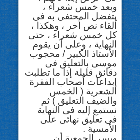
وبعد خمس شعراء ،
يتفضل المحتفى به فى
ألقاء نص أخر ، وهكذا ،
كل خمس شعراء ، حتى
النهاية ، وعلى أن يقوم
الأستاذ الكبير / محجوب
موسى بالتعليق فى
دقائق قليلة إذا ما تطلبت
إبداعات أصحاب الفقرة
الشعرية ( الخمس
والضيف التعليق ) ثم
نستمع إليه فى النهاية
فى تعليق نهائى على
الأمسية .
ويسر الجمعية أن