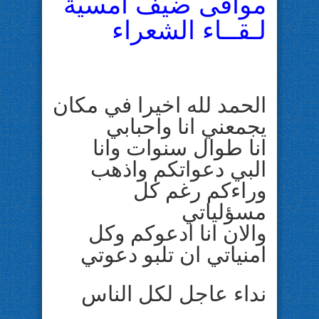
موافى ضيف أمسية
لـقــاء الشعراء
الحمد لله اخيرا في مكان
يجمعني انا واحبابي
انا طوال سنوات وانا
البي دعواتكم واذهب
وراءكم رغم كل
مسؤلياتي
والان انا ادعوكم وكل
امنياتي ان تلبو دعوتي
نداء عاجل
لكل الناس