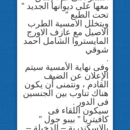
معها على ديوانها الجديد ”
تحت الطبع ”
ويتخلل الامسية الطرب
الاصيل مع عازف الاورج
المايستروا الشامل احمد
شوقي
.
وفى نهاية الأمسية سيتم
الإعلان عن الضيف
القادم ، ونتمنى أن يكون
هناك تناوب بين الجنسين
فى الدور .
سيكون اللقاء فى
كافيتريا ” بيبو جول ”
بالإسكندرية – الدخيلة –