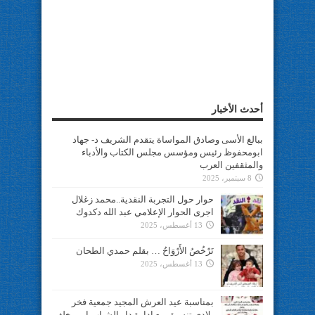
أحدث الأخبار
ببالغ الأسى وصادق المواساة يتقدم الشريف د- جهاد
ابومحفوظ رئيس ومؤسس مجلس الكتاب والأدباء
والمثقفين العرب
8 سبتمبر، 2025
حوار حول التجربة النقدية..محمد زغلال
اجرى الحوار الإعلامي عبد الله دكدوك
13 أغسطس، 2025
تَرْخُصُ الأَرْوَاحُ … بقلم حمدي الطحان
13 أغسطس، 2025
بمناسبة عيد العرش المجيد جمعية فخر
بلادي تنسيق مع ادارة دار الشباب ابن يخلف