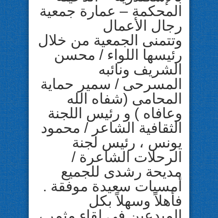
المحكمة – عمارة جمعية
رجال الأعمال
وتتمنى الجمعية من خلال
رئيسها اللواء / محسن
الشريف ونائبه
المسرحى / سمير حماية
المحامى (شفاه الله
وعافاه ) و رئيس اللجنة
الثقافية الشاعر / محمود
يونس ، رئيس لجنة
الرحلات الشاعرة /
مديحة رشدى للجميع
أمسيات سعيدة موفقة .
فأهلاً وسهلاً بكل
المبدعين فى لقاء مثمر ،