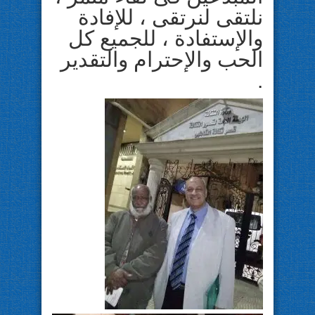
نلتقى لنرتقى ، للإفادة
والإستفادة ، للجميع كل
الحب والإحترام والتقدير
.