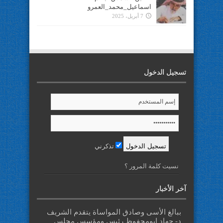
اسماعيل_محمد_العمرو
7 أبريل، 2025
تسجيل الدخول
تذكرني
نسيت كلمة المرور ؟
آخر الأخبار
ببالغ الأسى وصادق المواساة يتقدم الشريف
د- جهاد ابومحفوظ رئيس ومؤسس مجلس