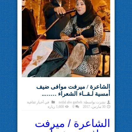
الشاعرة / ميرفت موافى ضيف
أمسية لـقــاء الشعراء ……..
نشرت بواسطة:
nedal abo garbeh
في
أخبار ثقافية
30 مارس، 2017
0
1,600 زيارة
الشاعرة / ميرفت